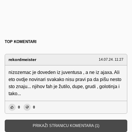
TOP KOMENTARI
rekordmeister
14.07.24. 11:27
nizozemac je doveden iz juventusa , a ne iz ajaxa. Ali
eto ovdje novinari svakako nisu pravi pa da pišu nesto
sto znaju... njihov fah je žutilo, dupe, grudi , golotinja i
tako...
0
0
PRIKAŽI STRANICU KOMENTARA (1)