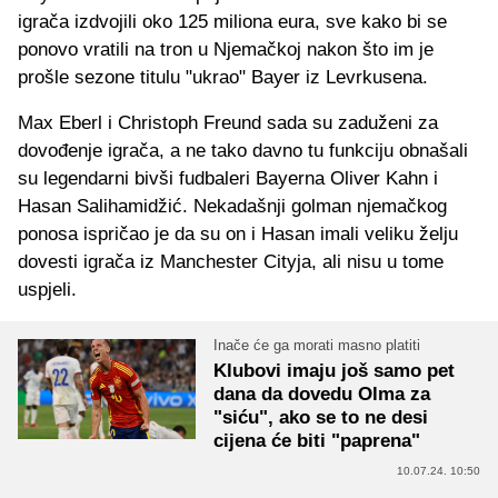
igrača izdvojili oko 125 miliona eura, sve kako bi se
ponovo vratili na tron u Njemačkoj nakon što im je
prošle sezone titulu "ukrao" Bayer iz Levrkusena.
Max Eberl i Christoph Freund sada su zaduženi za
dovođenje igrača, a ne tako davno tu funkciju obnašali
su legendarni bivši fudbaleri Bayerna Oliver Kahn i
Hasan Salihamidžić. Nekadašnji golman njemačkog
ponosa ispričao je da su on i Hasan imali veliku želju
dovesti igrača iz Manchester Cityja, ali nisu u tome
uspjeli.
Inače će ga morati masno platiti
Klubovi imaju još samo pet
dana da dovedu Olma za
"siću", ako se to ne desi
cijena će biti "paprena"
10.07.24. 10:50