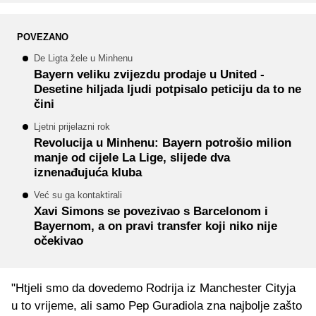
POVEZANO
De Ligta žele u Minhenu
Bayern veliku zvijezdu prodaje u United -
Desetine hiljada ljudi potpisalo peticiju da to ne
čini
Ljetni prijelazni rok
Revolucija u Minhenu: Bayern potrošio milion
manje od cijele La Lige, slijede dva
iznenađujuća kluba
Već su ga kontaktirali
Xavi Simons se povezivao s Barcelonom i
Bayernom, a on pravi transfer koji niko nije
očekivao
"Htjeli smo da dovedemo Rodrija iz Manchester Cityja
u to vrijeme, ali samo Pep Guradiola zna najbolje zašto