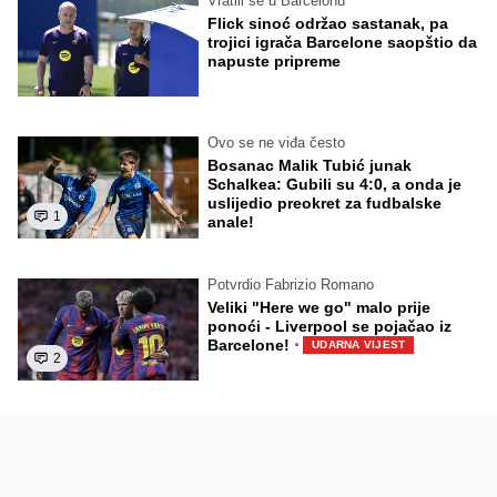
Vratili se u Barcelonu
Flick sinoć održao sastanak, pa
trojici igrača Barcelone saopštio da
napuste pripreme
Ovo se ne viđa često
Bosanac Malik Tubić junak
Schalkea: Gubili su 4:0, a onda je
uslijedio preokret za fudbalske
1
anale!
Potvrdio Fabrizio Romano
Veliki "Here we go" malo prije
ponoći - Liverpool se pojačao iz
·
Barcelone!
UDARNA VIJEST
2