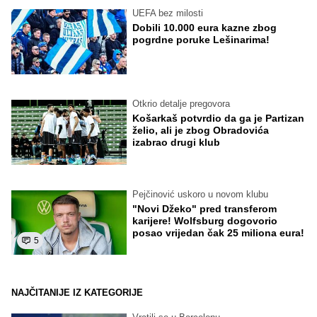
UEFA bez milosti
Dobili 10.000 eura kazne zbog
pogrdne poruke Lešinarima!
Otkrio detalje pregovora
Košarkaš potvrdio da ga je Partizan
želio, ali je zbog Obradovića
izabrao drugi klub
Pejčinović uskoro u novom klubu
"Novi Džeko" pred transferom
karijere! Wolfsburg dogovorio
posao vrijedan čak 25 miliona eura!
5
NAJČITANIJE IZ KATEGORIJE