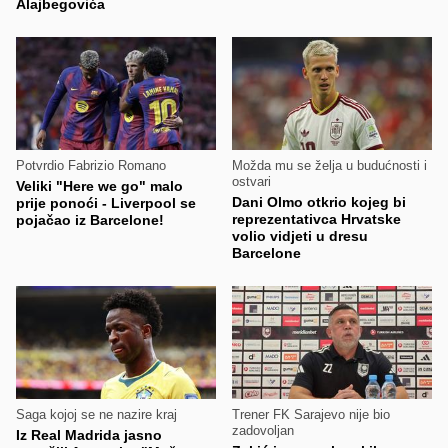
Alajbegovića
Potvrdio Fabrizio Romano
Možda mu se želja u budućnosti i
ostvari
Veliki "Here we go" malo
Dani Olmo otkrio kojeg bi
prije ponoći - Liverpool se
reprezentativca Hrvatske
pojačao iz Barcelone!
volio vidjeti u dresu
Barcelone
Saga kojoj se ne nazire kraj
Trener FK Sarajevo nije bio
zadovoljan
Iz Real Madrida jasno