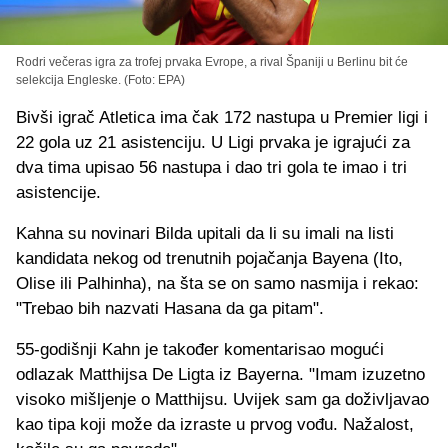
Rodri večeras igra za trofej prvaka Evrope, a rival Španiji u Berlinu bit će
selekcija Engleske. (Foto: EPA)
Bivši igrač Atletica ima čak 172 nastupa u Premier ligi i
22 gola uz 21 asistenciju. U Ligi prvaka je igrajući za
dva tima upisao 56 nastupa i dao tri gola te imao i tri
asistencije.
Kahna su novinari Bilda upitali da li su imali na listi
kandidata nekog od trenutnih pojačanja Bayena (Ito,
Olise ili Palhinha), na šta se on samo nasmija i rekao:
"Trebao bih nazvati Hasana da ga pitam".
55-godišnji Kahn je također komentarisao mogući
odlazak Matthijsa De Ligta iz Bayerna. "Imam izuzetno
visoko mišljenje o Matthijsu. Uvijek sam ga doživljavao
kao tipa koji može da izraste u prvog vođu. Nažalost,