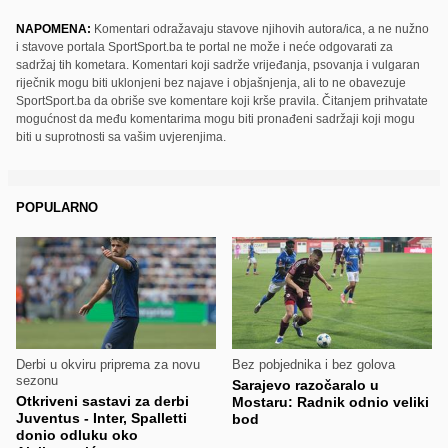
NAPOMENA:
Komentari odražavaju stavove njihovih autora/ica, a ne nužno
i stavove portala SportSport.ba te portal ne može i neće odgovarati za
sadržaj tih kometara. Komentari koji sadrže vrijeđanja, psovanja i vulgaran
riječnik mogu biti uklonjeni bez najave i objašnjenja, ali to ne obavezuje
SportSport.ba da obriše sve komentare koji krše pravila. Čitanjem prihvatate
mogućnost da među komentarima mogu biti pronađeni sadržaji koji mogu
biti u suprotnosti sa vašim uvjerenjima.
POPULARNO
Derbi u okviru priprema za novu
Bez pobjednika i bez golova
sezonu
Sarajevo razočaralo u
Otkriveni sastavi za derbi
Mostaru: Radnik odnio veliki
Juventus - Inter, Spalletti
bod
donio odluku oko