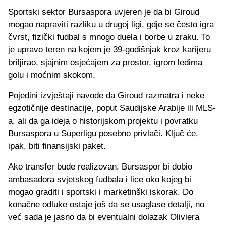
Sportski sektor Bursaspora uvjeren je da bi Giroud
mogao napraviti razliku u drugoj ligi, gdje se često igra
čvrst, fizički fudbal s mnogo duela i borbe u zraku. To
je upravo teren na kojem je 39-godišnjak kroz karijeru
briljirao, sjajnim osjećajem za prostor, igrom leđima
golu i moćnim skokom.
Pojedini izvještaji navode da Giroud razmatra i neke
egzotičnije destinacije, poput Saudijske Arabije ili MLS-
a, ali da ga ideja o historijskom projektu i povratku
Bursaspora u Superligu posebno privlači. Ključ će,
ipak, biti finansijski paket.
Ako transfer bude realizovan, Bursaspor bi dobio
ambasadora svjetskog fudbala i lice oko kojeg bi
mogao graditi i sportski i marketinški iskorak. Do
konačne odluke ostaje još da se usaglase detalji, no
već sada je jasno da bi eventualni dolazak Oliviera