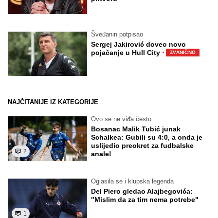
Šveđanin potpisao
Sergej Jakirović doveo novo
·
pojačanje u Hull City
ZVANIČNO
NAJČITANIJE IZ KATEGORIJE
Ovo se ne viđa često
Bosanac Malik Tubić junak
Schalkea: Gubili su 4:0, a onda je
uslijedio preokret za fudbalske
2
anale!
Oglasila se i klupska legenda
Del Piero gledao Alajbegovića:
"Mislim da za tim nema potrebe"
1