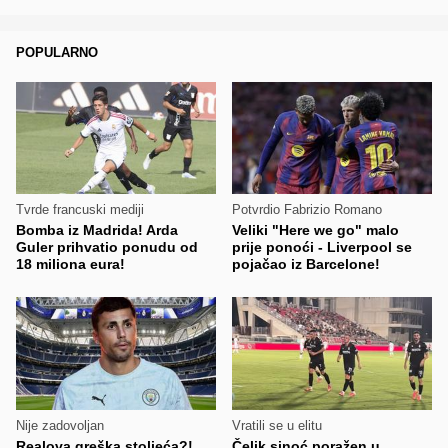
POPULARNO
Tvrde francuski mediji
Potvrdio Fabrizio Romano
Bomba iz Madrida! Arda
Veliki "Here we go" malo
Guler prihvatio ponudu od
prije ponoći - Liverpool se
18 miliona eura!
pojačao iz Barcelone!
Nije zadovoljan
Vratili se u elitu
Realova greška stoljeća?!
Čelik sinoć poražen u