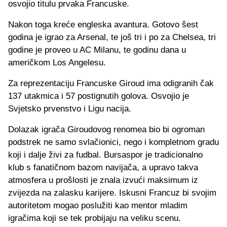
osvojio titulu prvaka Francuske.
Nakon toga kreće engleska avantura. Gotovo šest
godina je igrao za Arsenal, te još tri i po za Chelsea, tri
godine je proveo u AC Milanu, te godinu dana u
američkom Los Angelesu.
Za reprezentaciju Francuske Giroud ima odigranih čak
137 utakmica i 57 postignutih golova. Osvojio je
Svjetsko prvenstvo i Ligu nacija.
Dolazak igrača Giroudovog renomea bio bi ogroman
podstrek ne samo svlačionici, nego i kompletnom gradu
koji i dalje živi za fudbal. Bursaspor je tradicionalno
klub s fanatičnom bazom navijača, a upravo takva
atmosfera u prošlosti je znala izvući maksimum iz
zvijezda na zalasku karijere. Iskusni Francuz bi svojim
autoritetom mogao poslužiti kao mentor mladim
igračima koji se tek probijaju na veliku scenu.