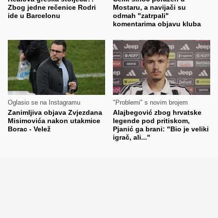
Zbog jedne rečenice Rodri
Mostaru, a navijači su
ide u Barcelonu
odmah "zatrpali"
komentarima objavu kluba
Oglasio se na Instagramu
"Problemi" s novim brojem
Zanimljiva objava Zvjezdana
Alajbegović zbog hrvatske
Misimovića nakon utakmice
legende pod pritiskom,
Borac - Velež
Pjanić ga brani: "Bio je veliki
igrač, ali..."