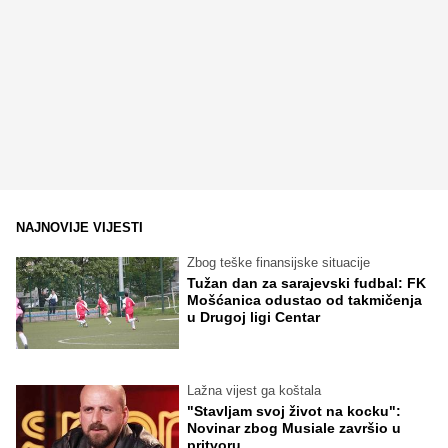
NAJNOVIJE VIJESTI
Zbog teške finansijske situacije
Tužan dan za sarajevski fudbal: FK
Mošćanica odustao od takmičenja
u Drugoj ligi Centar
Lažna vijest ga koštala
"Stavljam svoj život na kocku":
Novinar zbog Musiale završio u
pritvoru