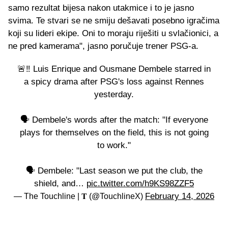
samo rezultat bijesa nakon utakmice i to je jasno
svima. Te stvari se ne smiju dešavati posebno igračima
koji su lideri ekipe. Oni to moraju riješiti u svlačionici, a
ne pred kamerama", jasno poručuje trener PSG-a.
🚨‼️ Luis Enrique and Ousmane Dembele starred in
a spicy drama after PSG's loss against Rennes
yesterday.
🗣️ Dembele's words after the match: "If everyone
plays for themselves on the field, this is not going
to work."
🗣️ Dembele: "Last season we put the club, the
shield, and…
pic.twitter.com/h9KS98ZZF5
February 14, 2026
— The Touchline | 𝐓 (@TouchlineX)