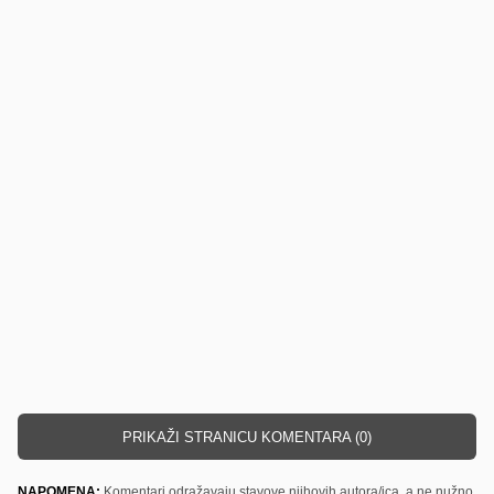
PRIKAŽI STRANICU KOMENTARA (0)
NAPOMENA:
Komentari odražavaju stavove njihovih autora/ica, a ne nužno