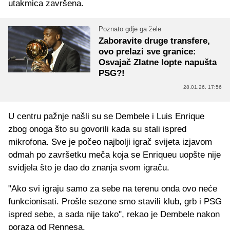
utakmica završena.
Poznato gdje ga žele
Zaboravite druge transfere,
ovo prelazi sve granice:
Osvajač Zlatne lopte napušta
PSG?!
28.01.26. 17:56
U centru pažnje našli su se Dembele i Luis Enrique
zbog onoga što su govorili kada su stali ispred
mikrofona. Sve je počeo najbolji igrač svijeta izjavom
odmah po završetku meča koja se Enriqueu uopšte nije
svidjela što je dao do znanja svom igraču.
"Ako svi igraju samo za sebe na terenu onda ovo neće
funkcionisati. Prošle sezone smo stavili klub, grb i PSG
ispred sebe, a sada nije tako", rekao je Dembele nakon
poraza od Rennesa.