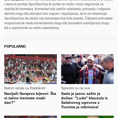
i stavove portala SportSport.ba te portal ne može i neće odgovarati za
sadržaj tih kometara. Komentari koji sadrže vrijeđanja, psovanja i vulgaran
riječnik mogu biti uklonjeni bez najave i objašnjenja, ali to ne obavezuje
SportSport.ba da obriše sve komentare koji krše pravila. Čitanjem prihvatate
mogućnost da među komentarima mogu biti pronađeni sadržaji koji mogu
biti u suprotnosti sa vašim uvjerenjima.
POPULARNO
Nakon remija sa Radnikom
Spremni su na sve
Navijači Sarajeva bijesni: Šta
Sada je jasno zašto je
vi tačno trenirate svaki
došao: "Luda" klauzula iz
dan?"
Salahovog ugovora s
Turcima je otkrivena!