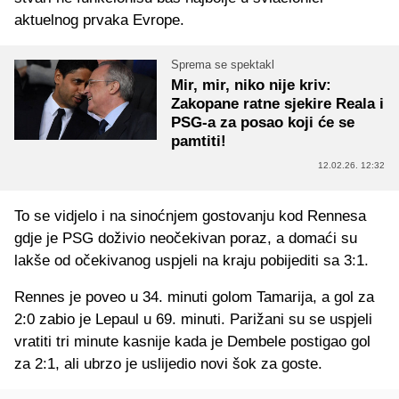
aktuelnog prvaka Evrope.
Sprema se spektakl
Mir, mir, niko nije kriv:
Zakopane ratne sjekire Reala i
PSG-a za posao koji će se
pamtiti!
12.02.26. 12:32
To se vidjelo i na sinoćnjem gostovanju kod Rennesa
gdje je PSG doživio neočekivan poraz, a domaći su
lakše od očekivanog uspjeli na kraju pobijediti sa 3:1.
Rennes je poveo u 34. minuti golom Tamarija, a gol za
2:0 zabio je Lepaul u 69. minuti. Parižani su se uspjeli
vratiti tri minute kasnije kada je Dembele postigao gol
za 2:1, ali ubrzo je uslijedio novi šok za goste.