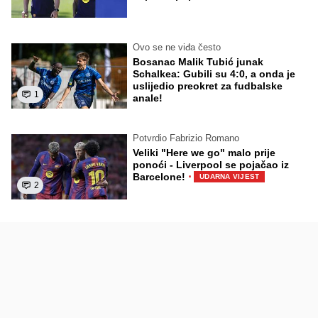
Ovo se ne viđa često
Bosanac Malik Tubić junak
Schalkea: Gubili su 4:0, a onda je
uslijedio preokret za fudbalske
1
anale!
Potvrdio Fabrizio Romano
Veliki "Here we go" malo prije
ponoći - Liverpool se pojačao iz
·
Barcelone!
UDARNA VIJEST
2