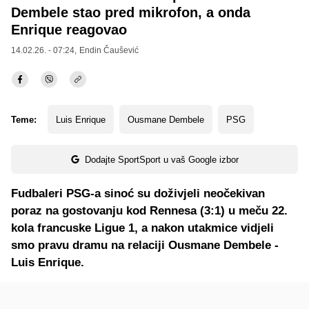
Dembele stao pred mikrofon, a onda
Enrique reagovao
14.02.26. - 07:24,
Endin Čaušević
Teme:
Luis Enrique
Ousmane Dembele
PSG
Dodajte SportSport u vaš Google izbor
Fudbaleri PSG-a sinoć su doživjeli neočekivan
poraz na gostovanju kod Rennesa (3:1) u meču 22.
kola francuske Ligue 1, a nakon utakmice vidjeli
smo pravu dramu na relaciji Ousmane Dembele -
Luis Enrique.