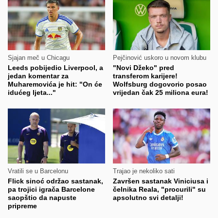
Sjajan meč u Chicagu
Pejčinović uskoro u novom klubu
Leeds pobijedio Liverpool, a
"Novi Džeko" pred
jedan komentar za
transferom karijere!
Muharemovića je hit: "On će
Wolfsburg dogovorio posao
idućeg ljeta..."
vrijedan čak 25 miliona eura!
Vratili se u Barcelonu
Trajao je nekoliko sati
Flick sinoć održao sastanak,
Završen sastanak Viniciusa i
pa trojici igrača Barcelone
čelnika Reala, "procurili" su
saopštio da napuste
apsolutno svi detalji!
pripreme