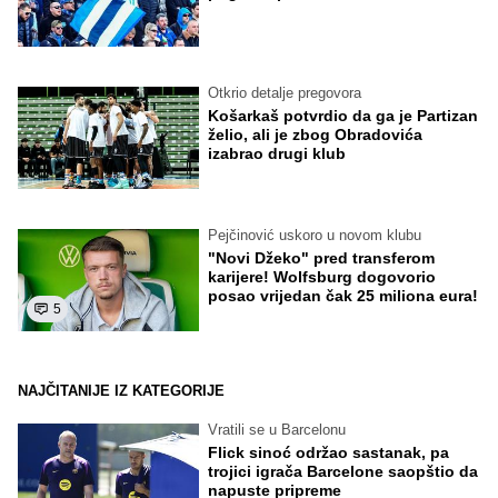
Otkrio detalje pregovora
Košarkaš potvrdio da ga je Partizan
želio, ali je zbog Obradovića
izabrao drugi klub
Pejčinović uskoro u novom klubu
"Novi Džeko" pred transferom
karijere! Wolfsburg dogovorio
posao vrijedan čak 25 miliona eura!
5
NAJČITANIJE IZ KATEGORIJE
Vratili se u Barcelonu
Flick sinoć održao sastanak, pa
trojici igrača Barcelone saopštio da
napuste pripreme