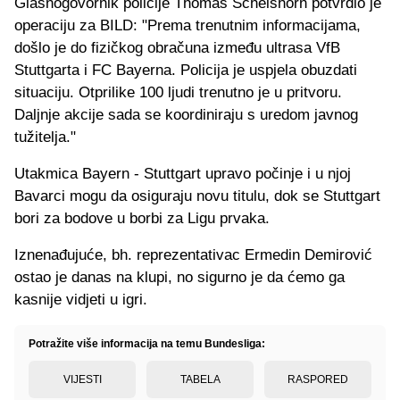
Glasnogovornik policije Thomas Schelshorn potvrdio je
operaciju za BILD: "Prema trenutnim informacijama,
došlo je do fizičkog obračuna između ultrasa VfB
Stuttgarta i FC Bayerna. Policija je uspjela obuzdati
situaciju. Otprilike 100 ljudi trenutno je u pritvoru.
Daljnje akcije sada se koordiniraju s uredom javnog
tužitelja."
Utakmica Bayern - Stuttgart upravo počinje i u njoj
Bavarci mogu da osiguraju novu titulu, dok se Stuttgart
bori za bodove u borbi za Ligu prvaka.
Iznenađujuće, bh. reprezentativac Ermedin Demirović
ostao je danas na klupi, no sigurno je da ćemo ga
kasnije vidjeti u igri.
Potražite više informacija na temu Bundesliga:
VIJESTI
TABELA
RASPORED