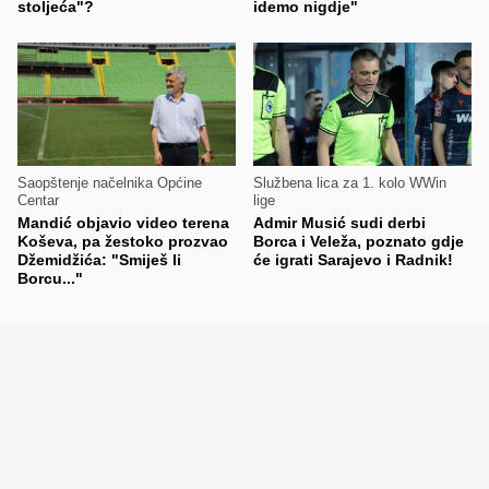
stoljeća"?
idemo nigdje"
Saopštenje načelnika Općine
Službena lica za 1. kolo WWin
Centar
lige
Mandić objavio video terena
Admir Musić sudi derbi
Koševa, pa žestoko prozvao
Borca i Veleža, poznato gdje
Džemidžića: "Smiješ li
će igrati Sarajevo i Radnik!
Borcu..."