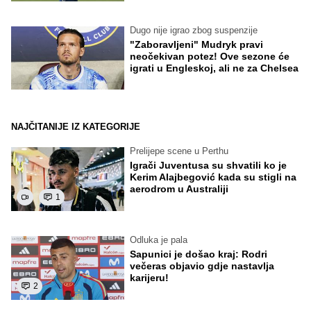
Dugo nije igrao zbog suspenzije
"Zaboravljeni" Mudryk pravi
neočekivan potez! Ove sezone će
igrati u Engleskoj, ali ne za Chelsea
NAJČITANIJE IZ KATEGORIJE
Prelijepe scene u Perthu
Igrači Juventusa su shvatili ko je
Kerim Alajbegović kada su stigli na
aerodrom u Australiji
1
Odluka je pala
Sapunici je došao kraj: Rodri
večeras objavio gdje nastavlja
karijeru!
2