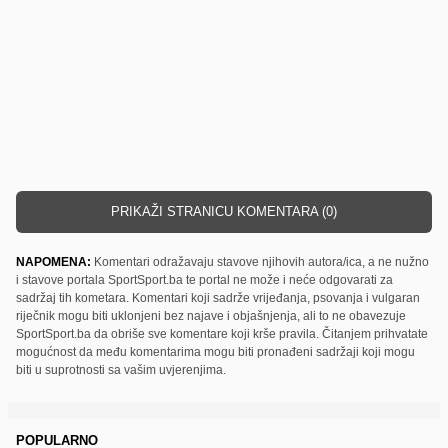
PRIKAŽI STRANICU KOMENTARA (0)
NAPOMENA:
Komentari odražavaju stavove njihovih autora/ica, a ne nužno
i stavove portala SportSport.ba te portal ne može i neće odgovarati za
sadržaj tih kometara. Komentari koji sadrže vrijeđanja, psovanja i vulgaran
riječnik mogu biti uklonjeni bez najave i objašnjenja, ali to ne obavezuje
SportSport.ba da obriše sve komentare koji krše pravila. Čitanjem prihvatate
mogućnost da među komentarima mogu biti pronađeni sadržaji koji mogu
biti u suprotnosti sa vašim uvjerenjima.
POPULARNO