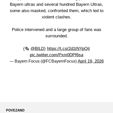
Bayern ultras and several hundred Bayern Ultras,
some also masked, confronted them, which led to
violent clashes.
Police intervened and a large group of fans was
surrounded.
(🗞️
@BILD
)
https://t.co/2d1tNYpQit
pic.twitter.com/Pxm0DPf6sa
April 19, 2026
— Bayern Focus (@FCBayernFocus)
POVEZANO