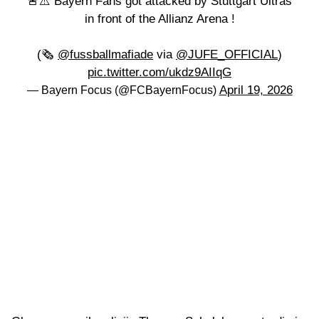
🚨⚠️ Bayern Fans got attacked by Stuttgart Ultras
in front of the Allianz Arena !
(🗞️
@fussballmafiade
via
@JUFE_OFFICIAL
)
pic.twitter.com/ukdz9AIIqG
April 19, 2026
— Bayern Focus (@FCBayernFocus)