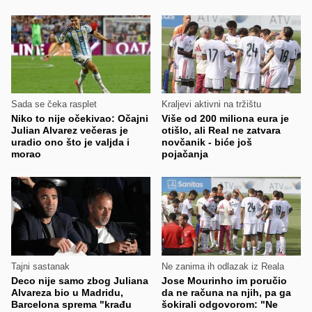
Sada se čeka rasplet
Kraljevi aktivni na tržištu
Niko to nije očekivao: Očajni
Više od 200 miliona eura je
Julian Alvarez večeras je
otišlo, ali Real ne zatvara
uradio ono što je valjda i
novčanik - biće još
morao
pojačanja
Tajni sastanak
Ne zanima ih odlazak iz Reala
Deco nije samo zbog Juliana
Jose Mourinho im poručio
Alvareza bio u Madridu,
da ne računa na njih, pa ga
Barcelona sprema "krađu
šokirali odgovorom: "Ne