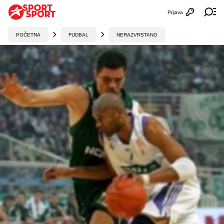
Prijava
Otvori profi
Ot
POČETNA
FUDBAL
NERAZVRSTANO