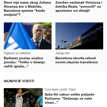
Deco nije samo zbog Juliana
Završen sastanak Viniciusa i
Alvareza bio u Madridu,
čelnika Reala, "procurili" su
Barcelona sprema "krađu
apsolutno svi detalji!
stoljeća"?
Oglasio se selektor
Jačaju tim
Barbarez poslao snažnu
Barcelona oborila rekord
poruku: "Toliko o biranju
novim ulaznim transferom
naših igrača..."
NAJNOVIJE VIJESTI
Crno-bijeli razbili Tobol
Saša Ilić nakon velike pobjede
Partizana: "Dešavaju se neke
stvari..."