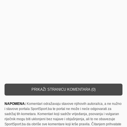
PRIKAŽI STRANICU KOMENTARA (0)
NAPOMENA:
Komentari odražavaju stavove njihovih autora/ica, a ne nužno
i stavove portala SportSport.ba te portal ne može i neće odgovarati za
sadržaj tih kometara. Komentari koji sadrže vrijeđanja, psovanja i vulgaran
riječnik mogu biti uklonjeni bez najave i objašnjenja, ali to ne obavezuje
SportSport.ba da obriše sve komentare koji krše pravila. Čitanjem prihvatate