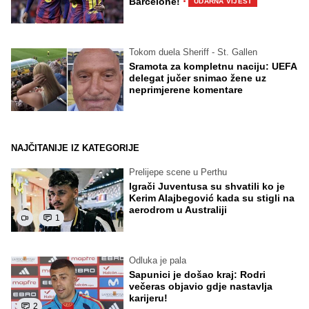
·
Barcelone!
UDARNA VIJEST
Tokom duela Sheriff - St. Gallen
Sramota za kompletnu naciju: UEFA
delegat jučer snimao žene uz
neprimjerene komentare
NAJČITANIJE IZ KATEGORIJE
Prelijepe scene u Perthu
Igrači Juventusa su shvatili ko je
Kerim Alajbegović kada su stigli na
aerodrom u Australiji
1
Odluka je pala
Sapunici je došao kraj: Rodri
večeras objavio gdje nastavlja
karijeru!
2