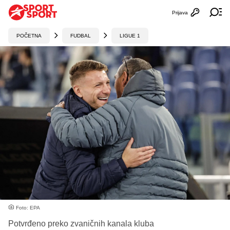
Prijava
Otvori profi
Ot
POČETNA
FUDBAL
LIGUE 1
Foto: EPA
Potvrđeno preko zvaničnih kanala kluba