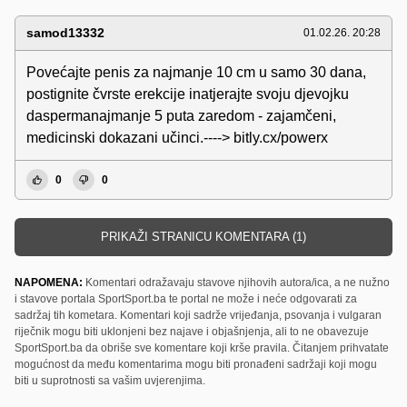
samod13332
01.02.26. 20:28
Povećajte penis za najmanje 10 cm u samo 30 dana,
postignite čvrste erekcije inatjerajte svoju djevojku
daspermanajmanje 5 puta zаrеdоm - zajamčeni,
medicinski dokazani učinci.----> bitly.cx/powerx
0
0
PRIKAŽI STRANICU KOMENTARA (1)
NAPOMENA:
Komentari odražavaju stavove njihovih autora/ica, a ne nužno
i stavove portala SportSport.ba te portal ne može i neće odgovarati za
sadržaj tih kometara. Komentari koji sadrže vrijeđanja, psovanja i vulgaran
riječnik mogu biti uklonjeni bez najave i objašnjenja, ali to ne obavezuje
SportSport.ba da obriše sve komentare koji krše pravila. Čitanjem prihvatate
mogućnost da među komentarima mogu biti pronađeni sadržaji koji mogu
biti u suprotnosti sa vašim uvjerenjima.