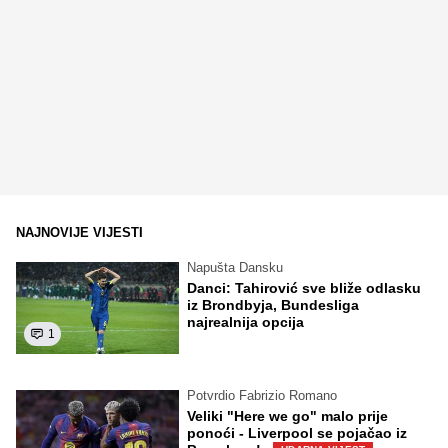
NAJNOVIJE VIJESTI
Napušta Dansku
Danci: Tahirović sve bliže odlasku
iz Brondbyja, Bundesliga
najrealnija opcija
1
Potvrdio Fabrizio Romano
Veliki "Here we go" malo prije
ponoći - Liverpool se pojačao iz