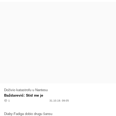
Doživio katastrofu u Nantesu
Baždarević: Stid me je
1
31.10.19. 09:05
Diaby-Fadiga dobio drugu šansu