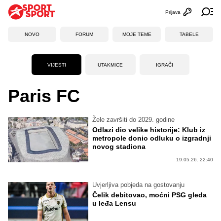
Prijava
Otvori profi
Ot
NOVO
FORUM
MOJE TEME
TABELE
VIJESTI
UTAKMICE
IGRAČI
Paris FC
Žele završiti do 2029. godine
Odlazi dio velike historije: Klub iz
metropole donio odluku o izgradnji
novog stadiona
19.05.26. 22:40
Uvjerljiva pobjeda na gostovanju
Čelik debitovao, moćni PSG gleda
u leđa Lensu