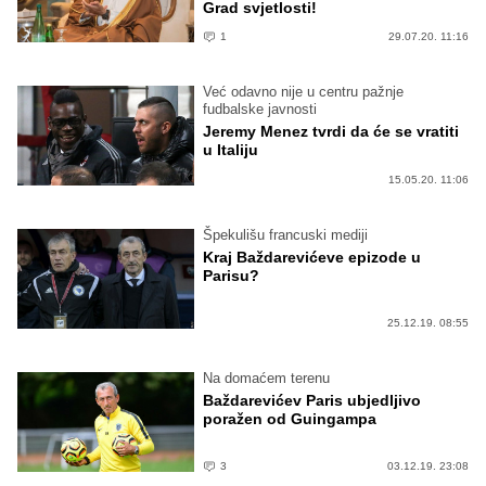
Grad svjetlosti!
1
29.07.20. 11:16
Već odavno nije u centru pažnje
fudbalske javnosti
Jeremy Menez tvrdi da će se vratiti
u Italiju
15.05.20. 11:06
Špekulišu francuski mediji
Kraj Baždarevićeve epizode u
Parisu?
25.12.19. 08:55
Na domaćem terenu
Baždarevićev Paris ubjedljivo
poražen od Guingampa
3
03.12.19. 23:08