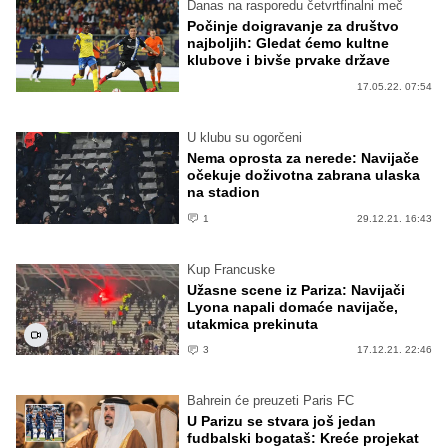
Danas na rasporedu četvrtfinalni meč
Počinje doigravanje za društvo
najboljih: Gledat ćemo kultne
klubove i bivše prvake države
17.05.22. 07:54
U klubu su ogorčeni
Nema oprosta za nerede: Navijače
očekuje doživotna zabrana ulaska
na stadion
1
29.12.21. 16:43
Kup Francuske
Užasne scene iz Pariza: Navijači
Lyona napali domaće navijače,
utakmica prekinuta
3
17.12.21. 22:46
Bahrein će preuzeti Paris FC
U Parizu se stvara još jedan
fudbalski bogataš: Kreće projekat