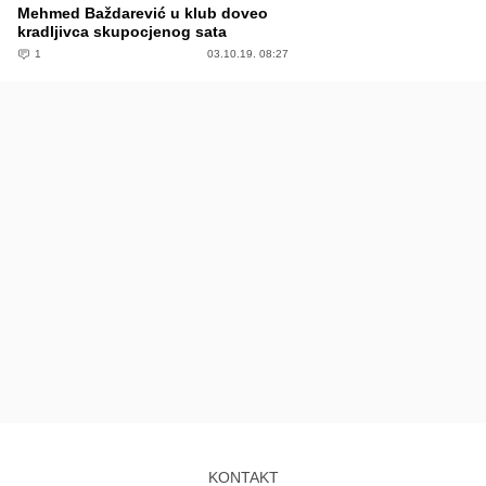
Mehmed Baždarević u klub doveo
kradljivca skupocjenog sata
1
03.10.19. 08:27
KONTAKT