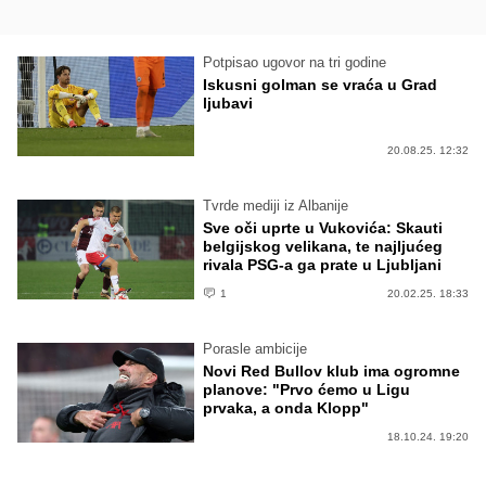
Potpisao ugovor na tri godine
Iskusni golman se vraća u Grad
ljubavi
20.08.25. 12:32
Tvrde mediji iz Albanije
Sve oči uprte u Vukovića: Skauti
belgijskog velikana, te najljućeg
rivala PSG-a ga prate u Ljubljani
1
20.02.25. 18:33
Porasle ambicije
Novi Red Bullov klub ima ogromne
planove: "Prvo ćemo u Ligu
prvaka, a onda Klopp"
18.10.24. 19:20