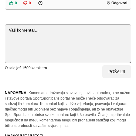
0
0
Odgovori
Komentar
Ostalo još
1500
karaktera
POŠALJI
NAPOMENA:
Komentari odražavaju stavove njihovih autora/ica, a ne nužno
i stavove portala SportSport.ba te portal ne može i neće odgovarati za
sadržaj tih kometara. Komentari koji sadrže vrijeđanja, psovanja i vulgaran
riječnik mogu biti uklonjeni bez najave i objašnjenja, ali to ne obavezuje
SportSport.ba da obriše sve komentare koji krše pravila. Čitanjem prihvatate
mogućnost da među komentarima mogu biti pronađeni sadržaji koji mogu
biti u suprotnosti sa vašim uvjerenjima.