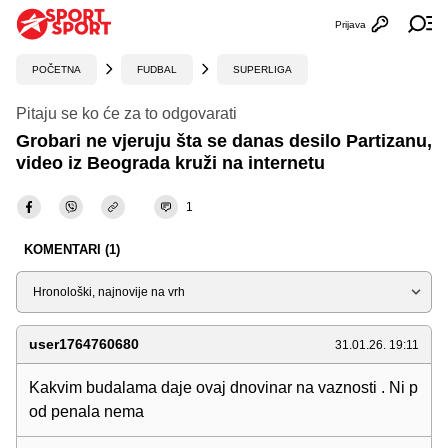
Prijava
Otvori profi
Ot
POČETNA
FUDBAL
SUPERLIGA
Pitaju se ko će za to odgovarati
Grobari ne vjeruju šta se danas desilo Partizanu,
video iz Beograda kruži na internetu
1
KOMENTARI (1)
Sortiraj
user1764760680
31.01.26. 19:11
Kakvim budalama daje ovaj dnovinar na vaznosti . Ni p
od penala nema