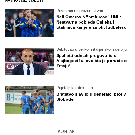
NAJNOVIJE VIJESTI
Povremeni reprezentativac
Nail Omerović "prekucao" HNL:
Nestvarna pobjeda Osijeka i
utakmica karijere za bh. fudbalera
Debitovao u velikom italijanskom derbiju
Spalletti odmah progovorio o
Alajbegoviću, evo šta je poručio o
Zmaju!
Prijateljska utakmica
Bratstvo slavilo u generalci protiv
Slobode
KONTAKT