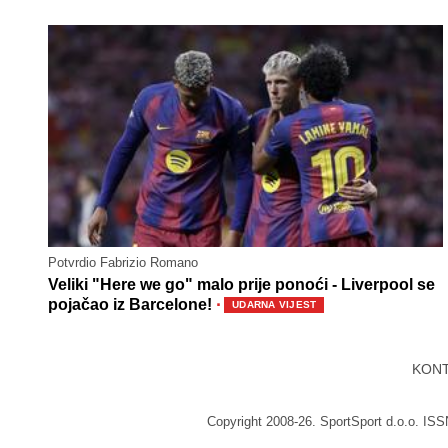
Potvrdio Fabrizio Romano
Veliki "Here we go" malo prije ponoći - Liverpool se
·
pojačao iz Barcelone!
UDARNA VIJEST
KON
Copyright 2008-26. SportSport d.o.o. IS