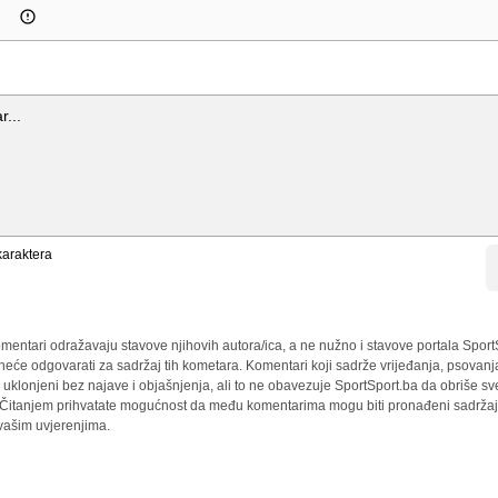
araktera
mentari odražavaju stavove njihovih autora/ica, a ne nužno i stavove portala Sport
 neće odgovarati za sadržaj tih kometara. Komentari koji sadrže vrijeđanja, psovanj
i uklonjeni bez najave i objašnjenja, ali to ne obavezuje SportSport.ba da obriše 
a. Čitanjem prihvatate mogućnost da među komentarima mogu biti pronađeni sadržaji
 vašim uvjerenjima.