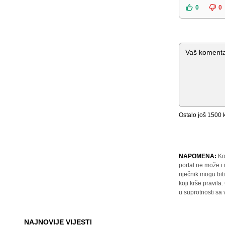
0
0
Komentar
Ostalo još
1500
k
NAPOMENA:
Ko
portal ne može i
riječnik mogu bit
koji krše pravil
u suprotnosti sa
NAJNOVIJE VIJESTI