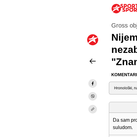
Gross ob
Nijem
nezab
"Znam
KOMENTARI 
Sortiraj
Da sam pro
suludom.