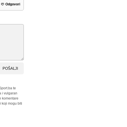
Odgovori
POŠALJI
Sport.ba te
a i vulgaran
sve komentare
 koji mogu biti