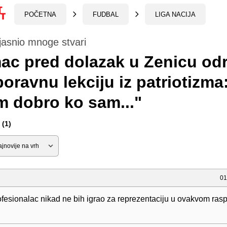
POČETNA
FUDBAL
LIGA NACIJA
jasnio mnoge stvari
ac pred dolazak u Zenicu od
oravnu lekciju iz patriotizma
 dobro ko sam..."
(1)
01
fesionalac nikad ne bih igrao za reprezentaciju u ovakvom ras