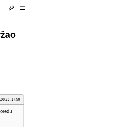
Otvori profil
Otvori meni
ržao
:
.06.26. 17:59
poredu