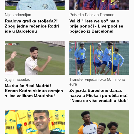
Nije zadovoljan
Potvrdio Fabrizio Romano
Realova greška stoljeća?!
Veliki "Here we go" malo
Zbog jedne rečenice Rodri
prije ponoći - Liverpool se
ide u Barcelonu
pojačao iz Barcelone!
Sjajni napadač
Transfer vrijedan oko 50 miliona
eura
Ma šta će Real Madrid!
Zvijezda Barcelone danas
Kenan Kodro skinuo osmjeh
nazvala Flicka i poručila mu:
s lica velikom Mourinhu!
"Neću se više vraćati u klub"