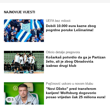
NAJNOVIJE VIJESTI
UEFA bez milosti
Dobili 10.000 eura kazne zbog
pogrdne poruke Lešinarima!
Otkrio detalje pregovora
Košarkaš potvrdio da ga je Partizan
želio, ali je zbog Obradovića
izabrao drugi klub
Pejčinović uskoro u novom klubu
"Novi Džeko" pred transferom
karijere! Wolfsburg dogovorio
posao vrijedan čak 25 miliona eura!
5