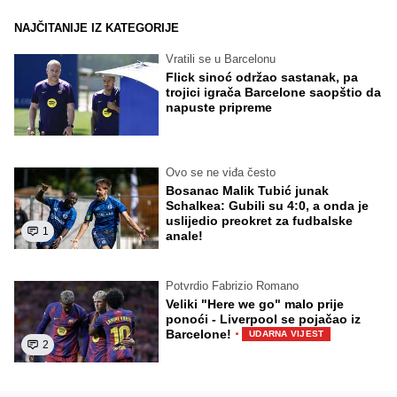
NAJČITANIJE IZ KATEGORIJE
Vratili se u Barcelonu
Flick sinoć održao sastanak, pa
trojici igrača Barcelone saopštio da
napuste pripreme
Ovo se ne viđa često
Bosanac Malik Tubić junak
Schalkea: Gubili su 4:0, a onda je
uslijedio preokret za fudbalske
1
anale!
Potvrdio Fabrizio Romano
Veliki "Here we go" malo prije
ponoći - Liverpool se pojačao iz
·
Barcelone!
UDARNA VIJEST
2