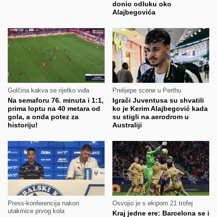
donio odluku oko
Alajbegovića
Golčina kakva se rijetko viđa
Prelijepe scene u Perthu
Na semaforu 76. minuta i 1:1,
Igrači Juventusa su shvatili
prima loptu na 40 metara od
ko je Kerim Alajbegović kada
gola, a onda potez za
su stigli na aerodrom u
historiju!
Australiji
Press-konferencija nakon
Osvojio je s ekipom 21 trofej
utakmice prvog kola
Kraj jedne ere: Barcelona se i