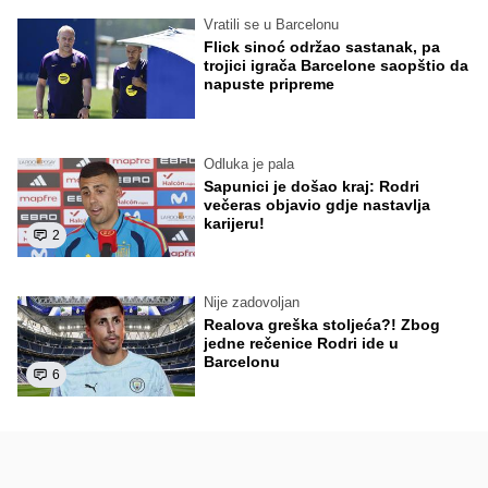
Vratili se u Barcelonu
Flick sinoć održao sastanak, pa
trojici igrača Barcelone saopštio da
napuste pripreme
Odluka je pala
Sapunici je došao kraj: Rodri
večeras objavio gdje nastavlja
karijeru!
2
Nije zadovoljan
Realova greška stoljeća?! Zbog
jedne rečenice Rodri ide u
Barcelonu
6