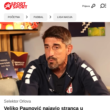
Prijava
Otvori profi
Ot
POČETNA
FUDBAL
LIGA NACIJA
Selektor Orlova
Veljko Paunović najavio stranca u