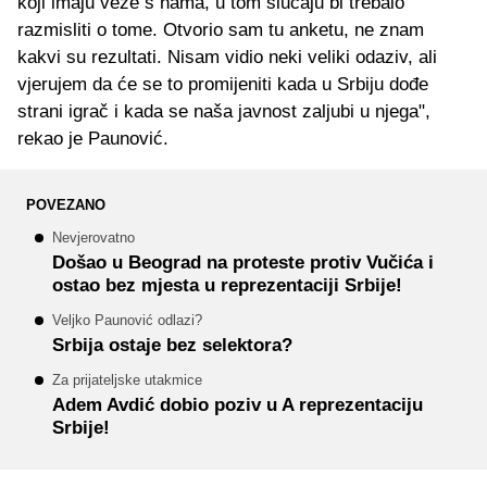
koji imaju veze s nama, u tom slučaju bi trebalo
razmisliti o tome. Otvorio sam tu anketu, ne znam
kakvi su rezultati. Nisam vidio neki veliki odaziv, ali
vjerujem da će se to promijeniti kada u Srbiju dođe
strani igrač i kada se naša javnost zaljubi u njega",
rekao je Paunović.
POVEZANO
Nevjerovatno
Došao u Beograd na proteste protiv Vučića i
ostao bez mjesta u reprezentaciji Srbije!
Veljko Paunović odlazi?
Srbija ostaje bez selektora?
Za prijateljske utakmice
Adem Avdić dobio poziv u A reprezentaciju
Srbije!