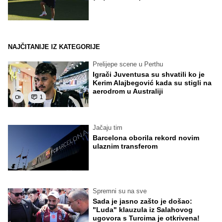
NAJČITANIJE IZ KATEGORIJE
Prelijepe scene u Perthu
Igrači Juventusa su shvatili ko je
Kerim Alajbegović kada su stigli na
aerodrom u Australiji
1
Jačaju tim
Barcelona oborila rekord novim
ulaznim transferom
Spremni su na sve
Sada je jasno zašto je došao:
"Luda" klauzula iz Salahovog
ugovora s Turcima je otkrivena!