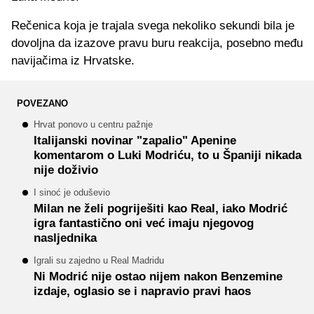
Rečenica koja je trajala svega nekoliko sekundi bila je
dovoljna da izazove pravu buru reakcija, posebno među
navijačima iz Hrvatske.
POVEZANO
Hrvat ponovo u centru pažnje
Italijanski novinar "zapalio" Apenine
komentarom o Luki Modriću, to u Španiji nikada
nije doživio
I sinoć je oduševio
Milan ne želi pogriješiti kao Real, iako Modrić
igra fantastično oni već imaju njegovog
nasljednika
Igrali su zajedno u Real Madridu
Ni Modrić nije ostao nijem nakon Benzemine
izdaje, oglasio se i napravio pravi haos