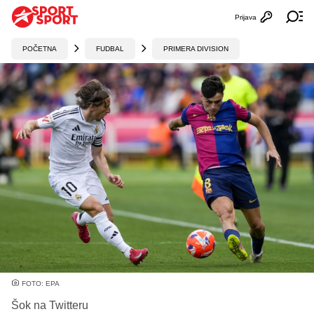
Prijava
Otvori profi
Ot
POČETNA
FUDBAL
PRIMERA DIVISION
FOTO: EPA
Šok na Twitteru