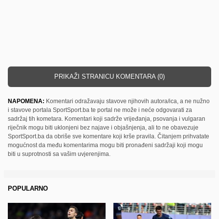
PRIKAŽI STRANICU KOMENTARA (0)
NAPOMENA:
Komentari odražavaju stavove njihovih autora/ica, a ne nužno
i stavove portala SportSport.ba te portal ne može i neće odgovarati za
sadržaj tih kometara. Komentari koji sadrže vrijeđanja, psovanja i vulgaran
riječnik mogu biti uklonjeni bez najave i objašnjenja, ali to ne obavezuje
SportSport.ba da obriše sve komentare koji krše pravila. Čitanjem prihvatate
mogućnost da među komentarima mogu biti pronađeni sadržaji koji mogu
biti u suprotnosti sa vašim uvjerenjima.
POPULARNO