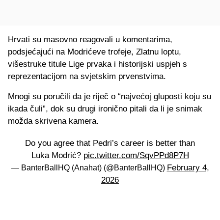
Hrvati su masovno reagovali u komentarima,
podsjećajući na Modrićeve trofeje, Zlatnu loptu,
višestruke titule Lige prvaka i historijski uspjeh s
reprezentacijom na svjetskim prvenstvima.
Mnogi su poručili da je riječ o “najvećoj gluposti koju su
ikada čuli”, dok su drugi ironično pitali da li je snimak
možda skrivena kamera.
Do you agree that Pedri’s career is better than
Luka Modrić?
pic.twitter.com/SqvPPd8P7H
February 4,
— BanterBallHQ (Anahat) (@BanterBallHQ)
2026