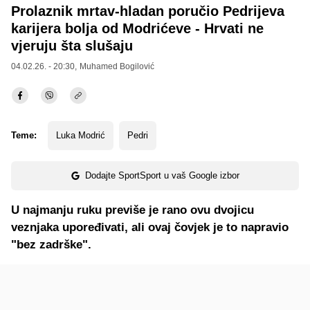
Prolaznik mrtav-hladan poručio Pedrijeva
karijera bolja od Modrićeve - Hrvati ne
vjeruju šta slušaju
04.02.26. - 20:30,
Muhamed Bogilović
Teme:
Luka Modrić
Pedri
Dodajte SportSport u vaš Google izbor
U najmanju ruku previše je rano ovu dvojicu
veznjaka upoređivati, ali ovaj čovjek je to napravio
"bez zadrške".