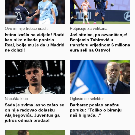
Ovo im nije trebao uraditi
Potpisuje za velikana
Istina izašla na vidjelo! Rodri
Još sitnice, pa ozvaničenje!
kao niko nikada ponizio
Benjamin Tahirović u
Real, bolje mu je da u Madrid
transferu vrijednom 6 miliona
ne dolazi!
eura seli na Ostrvo!
Napušta klub
Oglasio se selektor
Sada je svima jasno zašto se
Barbarez poslao snažnu
on nije radovao dolasku
poruku: "Toliko o biranju
Alajbegovića, Juventus ga
naših igrača..."
jutros odmah prodao!