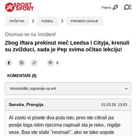
Prijava
Otvori profi
Ot
POČETNA
FUDBAL
PREMIER LEAGUE
Osvrnuo se na 'incident'
Zbog iftara prekinut meč Leedsa i Cityja, krenuli
su zvižduci, sada je Pep svima očitao lekciju!
8
KOMENTARI (8)
Sortiraj
Sanska_Prangija
01.03.26. 13:03
Al zasto vi pisete dva puta isto, prvo ste citirali pa
poslje toga istim rijecima napisali sta je reko.. nigdje
veze. Bas ste slabi "novinari", ako se tako uopste