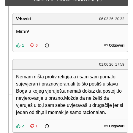
Vrbaski
06.03.26. 20:32
Miran!
1
0
Odgovori
01.06.26. 17:59
Nemam ništa protiv religija,a i sam sam pomalo
sujevjeran i praznovjeran,ali to što postiš u slavu
Boga u kojeg vjeruješ,a nemaš dokaz da postoji,to
nevjerovanje u prazno.Možda da ne želiš da
vjeruješ u to,i sam sebe uvjeravaš u drugačije jer si
jedan od tih,ali momak je samo racionalan.
2
1
Odgovori