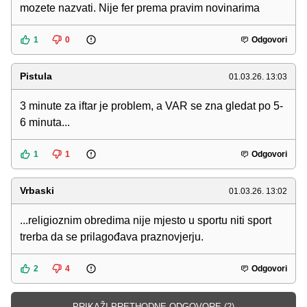
mozete nazvati. Nije fer prema pravim novinarima
1
0
Odgovori
Pistula
01.03.26. 13:03
3 minute za iftar je problem, a VAR se zna gledat po 5-
6 minuta...
1
1
Odgovori
Vrbaski
01.03.26. 13:02
...religioznim obredima nije mjesto u sportu niti sport
trerba da se prilagođava praznovjerju.
2
4
Odgovori
PRIKAŽI PRETHODNE ODGOVORE (2)