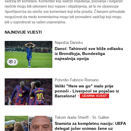
sadržaj tih kometara. Komentari koji sadrže vrijeđanja, psovanja i vulgaran
riječnik mogu biti uklonjeni bez najave i objašnjenja, ali to ne obavezuje
SportSport.ba da obriše sve komentare koji krše pravila. Čitanjem prihvatate
mogućnost da među komentarima mogu biti pronađeni sadržaji koji mogu
biti u suprotnosti sa vašim uvjerenjima.
NAJNOVIJE VIJESTI
Napušta Dansku
Danci: Tahirović sve bliže odlasku
iz Brondbyja, Bundesliga
najrealnija opcija
2
Potvrdio Fabrizio Romano
Veliki "Here we go" malo prije
ponoći - Liverpool se pojačao iz
·
Barcelone!
UDARNA VIJEST
Tokom duela Sheriff - St. Gallen
Sramota za kompletnu naciju: UEFA
delegat jučer snimao žene uz