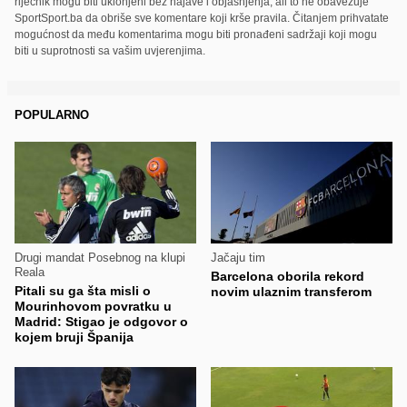
riječnik mogu biti uklonjeni bez najave i objašnjenja, ali to ne obavezuje
SportSport.ba da obriše sve komentare koji krše pravila. Čitanjem prihvatate
mogućnost da među komentarima mogu biti pronađeni sadržaji koji mogu
biti u suprotnosti sa vašim uvjerenjima.
POPULARNO
Drugi mandat Posebnog na klupi
Jačaju tim
Reala
Barcelona oborila rekord
Pitali su ga šta misli o
novim ulaznim transferom
Mourinhovom povratku u
Madrid: Stigao je odgovor o
kojem bruji Španija