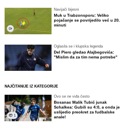
Navijači bijesni
Muk u Trabzonsporu: Veliko
pojačanje se povrijedilo već u 20.
minuti
Oglasila se i klupska legenda
Del Piero gledao Alajbegovića:
"Mislim da za tim nema potrebe"
NAJČITANIJE IZ KATEGORIJE
Ovo se ne viđa često
Bosanac Malik Tubić junak
Schalkea: Gubili su 4:0, a onda je
uslijedio preokret za fudbalske
1
anale!