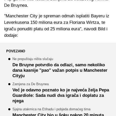
De Bruynea.
"Manchester City je spreman odmah isplatiti Bayeru iz
Leverkusena 150 miliona eura za Floriana Wirtza, te
igraču ponuditi platu od 25 miliona eura", navodi Bild i
dodaje:
POVEZANO
Ne prepuštaju ništa slučaju
De Bruyne potvrdio da odlazi, samo nekoliko
dana kasnije "pao" važan potpis u Manchester
Cityju
Zamjena za De Bruynea
Već je odavno poznato ko je najveća želja Pepa
Guardiole: Sada nudi dva igrača i doplatu za
njega
Sjajna utakmica na Etihadu i pobjeda domaćeg tima
Manchester City bio u šoku nakon 20 minuta