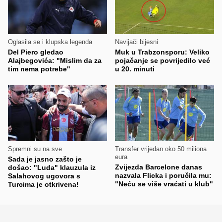
Oglasila se i klupska legenda
Navijači bijesni
Del Piero gledao
Muk u Trabzonsporu: Veliko
Alajbegovića: "Mislim da za
pojačanje se povrijedilo već
tim nema potrebe"
u 20. minuti
Spremni su na sve
Transfer vrijedan oko 50 miliona
eura
Sada je jasno zašto je
Zvijezda Barcelone danas
došao: "Luda" klauzula iz
nazvala Flicka i poručila mu:
Salahovog ugovora s
"Neću se više vraćati u klub"
Turcima je otkrivena!