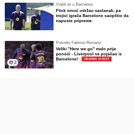
Vratili se u Barcelonu
Flick sinoć održao sastanak, pa
trojici igrača Barcelone saopštio da
napuste pripreme
Potvrdio Fabrizio Romano
Veliki "Here we go" malo prije
ponoći - Liverpool se pojačao iz
·
Barcelone!
UDARNA VIJEST
2