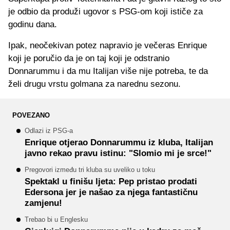
je odbio da produži ugovor s PSG-om koji ističe za
godinu dana.
Ipak, neočekivan potez napravio je večeras Enrique
koji je poručio da je on taj koji je odstranio
Donnarummu i da mu Italijan više nije potreba, te da
želi drugu vrstu golmana za narednu sezonu.
POVEZANO
Odlazi iz PSG-a
Enrique otjerao Donnarummu iz kluba, Italijan
javno rekao pravu istinu: "Slomio mi je srce!"
Pregovori između tri kluba su uveliko u toku
Spektakl u finišu ljeta: Pep pristao prodati
Edersona jer je našao za njega fantastičnu
zamjenu!
Trebao bi u Englesku