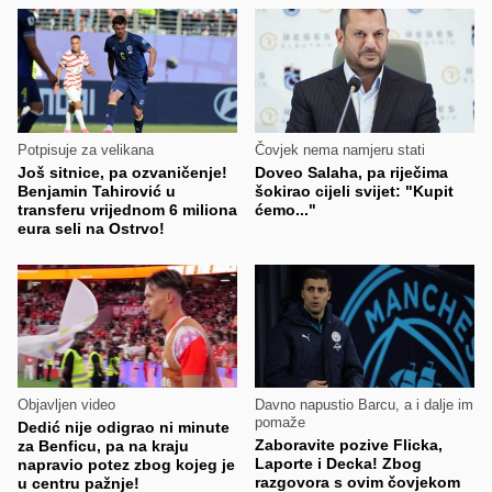
Potpisuje za velikana
Čovjek nema namjeru stati
Još sitnice, pa ozvaničenje!
Doveo Salaha, pa riječima
Benjamin Tahirović u
šokirao cijeli svijet: "Kupit
transferu vrijednom 6 miliona
ćemo..."
eura seli na Ostrvo!
Objavljen video
Davno napustio Barcu, a i dalje im
pomaže
Dedić nije odigrao ni minute
Zaboravite pozive Flicka,
za Benficu, pa na kraju
Laporte i Decka! Zbog
napravio potez zbog kojeg je
razgovora s ovim čovjekom
u centru pažnje!