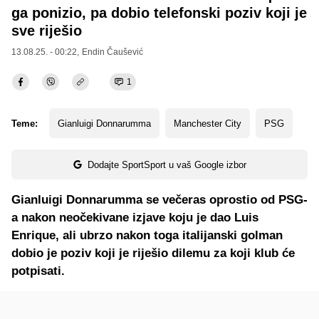
ga ponizio, pa dobio telefonski poziv koji je
sve riješio
13.08.25. - 00:22,
Endin Čaušević
1
Teme:
Gianluigi Donnarumma
Manchester City
PSG
Dodajte SportSport u vaš Google izbor
Gianluigi Donnarumma se večeras oprostio od PSG-
a nakon neočekivane izjave koju je dao Luis
Enrique, ali ubrzo nakon toga italijanski golman
dobio je poziv koji je riješio dilemu za koji klub će
potpisati.