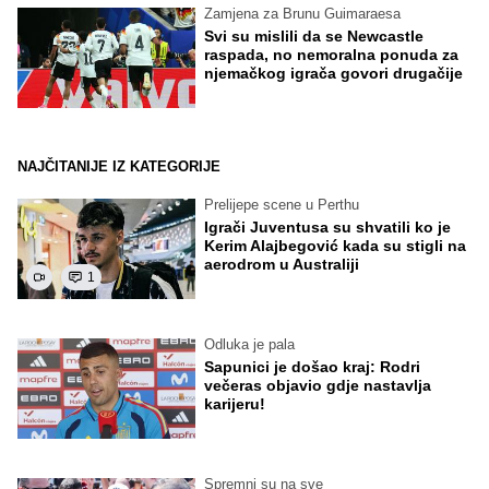
Zamjena za Brunu Guimaraesa
Svi su mislili da se Newcastle
raspada, no nemoralna ponuda za
njemačkog igrača govori drugačije
NAJČITANIJE IZ KATEGORIJE
Prelijepe scene u Perthu
Igrači Juventusa su shvatili ko je
Kerim Alajbegović kada su stigli na
aerodrom u Australiji
1
Odluka je pala
Sapunici je došao kraj: Rodri
večeras objavio gdje nastavlja
karijeru!
Spremni su na sve