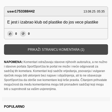
user1753388442
13.08.25. 05:35
E jest i izabrao klub od plastike do jos vece plastike
0
0
PRIKAŽI STRANICU KOMENTARA (1)
NAPOMENA:
Komentari odražavaju stavove njihovih autora/ica, a ne nužno
i stavove portala SportSport.ba te portal ne može i neće odgovarati za
sadržaj tih kometara. Komentari koji sadrže vrijeđanja, psovanja i vulgaran
riječnik mogu biti uklonjeni bez najave i objašnjenja, ali to ne obavezuje
SportSport.ba da obriše sve komentare koji krše pravila. Čitanjem prihvatate
mogućnost da među komentarima mogu biti pronađeni sadržaji koji mogu
biti u suprotnosti sa vašim uvjerenjima.
POPULARNO