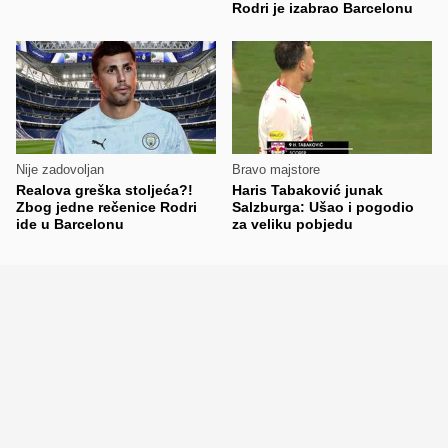
Rodri je izabrao Barcelonu
Nije zadovoljan
Bravo majstore
Realova greška stoljeća?!
Haris Tabaković junak
Zbog jedne rečenice Rodri
Salzburga: Ušao i pogodio
ide u Barcelonu
za veliku pobjedu