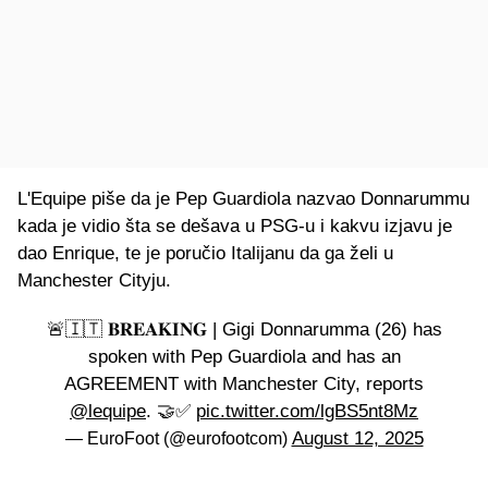
L'Equipe piše da je Pep Guardiola nazvao Donnarummu
kada je vidio šta se dešava u PSG-u i kakvu izjavu je
dao Enrique, te je poručio Italijanu da ga želi u
Manchester Cityju.
🚨🇮🇹 𝐁𝐑𝐄𝐀𝐊𝐈𝐍𝐆 | Gigi Donnarumma (26) has
spoken with Pep Guardiola and has an
AGREEMENT with Manchester City, reports
@lequipe
. 🤝✅
pic.twitter.com/lgBS5nt8Mz
August 12, 2025
— EuroFoot (@eurofootcom)