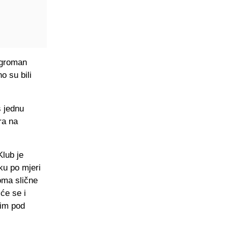
Ogroman
o su bili
š jednu
ra na
lub je
iku po mjeri
oma slične
 će se i
tim pod