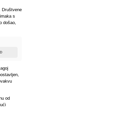
a. Društvene
nimaka s
ko došao,
ED
lagoj
postavljen,
 ovakvu
dnu od
gući