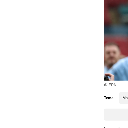
EPA
Teme:
Man