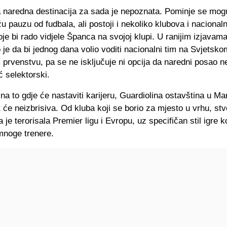
a naredna destinacija za sada je nepoznata. Pominje se mog
u pauzu od fudbala, ali postoji i nekoliko klubova i nacionaln
oje bi rado vidjele Španca na svojoj klupi. U ranijim izjavam
je da bi jednog dana volio voditi nacionalni tim na Svjetskom
prvenstvu, pa se ne isključuje ni opcija da naredni posao n
ć selektorski.
na to gdje će nastaviti karijeru, Guardiolina ostavština u M
t će neizbrisiva. Od kluba koji se borio za mjesto u vrhu, stv
 je terorisala Premier ligu i Evropu, uz specifičan stil igre ko
mnoge trenere.