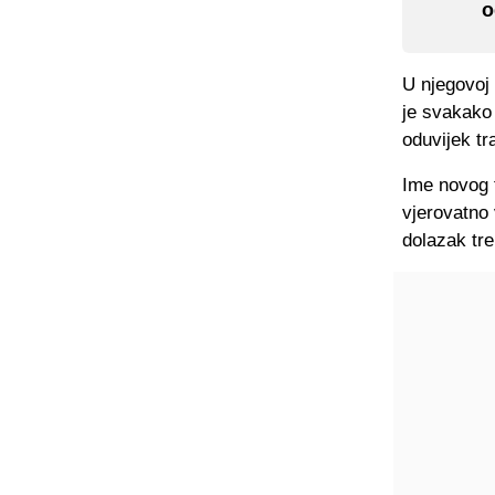
o
U njegovoj 
je svakako 
oduvijek tra
Ime novog 
vjerovatno 
dolazak tr