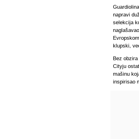
Guardiolin
napravi duž
selekcija k
naglašavao 
Evropskom 
klupski, ve
Bez obzira 
Cityju osta
mašinu koja
inspirisao 