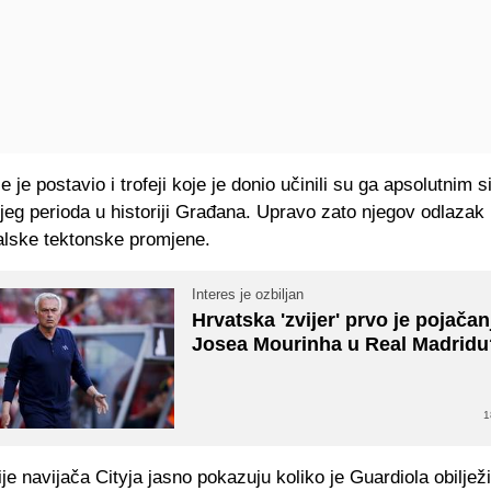
e je postavio i trofeji koje je donio učinili su ga apsolutnim
jeg perioda u historiji Građana. Upravo zato njegov odlazak
alske tektonske promjene.
Interes je ozbiljan
Hrvatska 'zvijer' prvo je pojačan
Josea Mourinha u Real Madridu
1
je navijača Cityja jasno pokazuju koliko je Guardiola obiljež