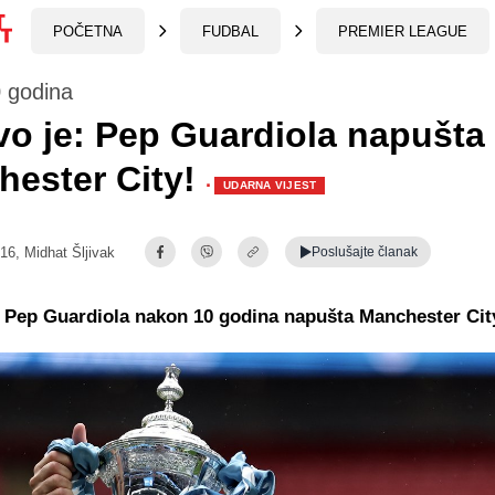
POČETNA
FUDBAL
PREMIER LEAGUE
 godina
o je: Pep Guardiola napušta
hester City!
·
UDARNA VIJEST
:16,
Midhat Šljivak
Poslušajte
članak
 Pep Guardiola nakon 10 godina napušta Manchester Cit