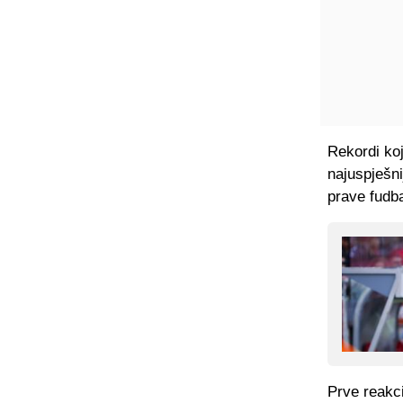
Rekordi koj
najuspješni
prave fudb
Prve reakci