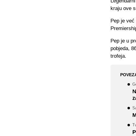
Legendarni 
kraju ove s
Pep je već 
Premiership
Pep je u pr
pobjeda, 86
trofeja.
POVEZ
Go
N
z
S
M
Tv
P