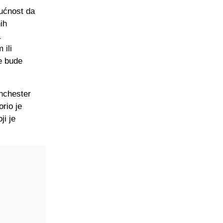
ućnost da
ih
a
 ili
e bude
anchester
orio je
ji je