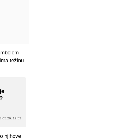
 simbolom
 ima težinu
je
?
8.05.26. 19:53
io njihove