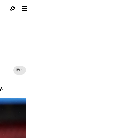
Otvori profil
Otvori meni
5
y.