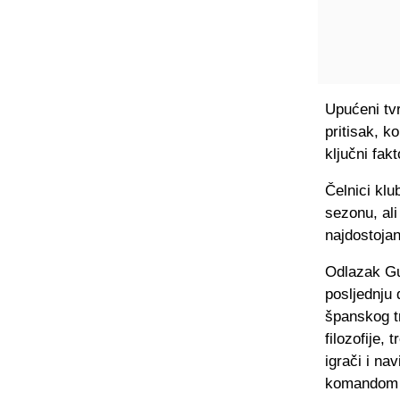
Upućeni tv
pritisak, k
ključni fak
Čelnici klu
sezonu, al
najdostojan
Odlazak Gu
posljednju d
španskog t
filozofije, 
igrači i na
komandom na