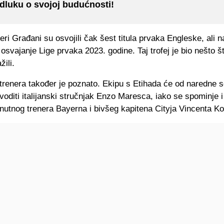
dluku o svojoj budućnosti!
eri Građani su osvojili čak šest titula prvaka Engleske, ali na
osvajanje Lige prvaka 2023. godine. Taj trofej je bio nešto š
žili.
trenera također je poznato. Ekipu s Etihada će od naredne 
voditi italijanski stručnjak Enzo Maresca, iako se spominje 
enutnog trenera Bayerna i bivšeg kapitena Cityja Vincenta K