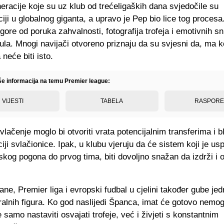
eracije koje su uz klub od trećeligaških dana svjedočile su
iji u globalnog giganta, a upravo je Pep bio lice tog proces
ore od poruka zahvalnosti, fotografija trofeja i emotivnih s
tula. Mnogi navijači otvoreno priznaju da su svjesni da, ma 
 neće biti isto.
iše informacija na temu Premier league:
VIJESTI
TABELA
RASPOR
lačenje moglo bi otvoriti vrata potencijalnim transferima i b
iji svlačionice. Ipak, u klubu vjeruju da će sistem koji je us
kog pogona do prvog tima, biti dovoljno snažan da izdrži i
ane, Premier liga i evropski fudbal u cjelini također gube je
ralnih figura. Ko god naslijedi Španca, imat će gotovo nemo
 samo nastaviti osvajati trofeje, već i živjeti s konstantnim