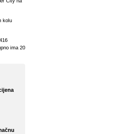
er City na
m kolu
 416
kupno ima 20
cijena
onačnu