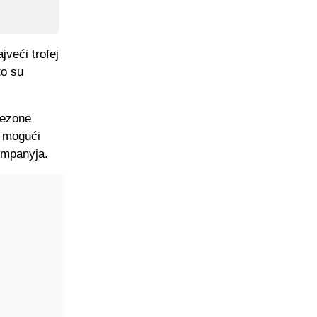
jveći trofej
to su
sezone
i mogući
ompanyja.