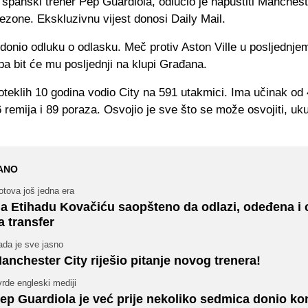
španski trener Pep Guardiola, odlučio je napustiti Manchest
ezone. Ekskluzivnu vijest donosi Daily Mail.
donio odluku o odlasku. Meč protiv Aston Ville u posljednje
a bit će mu posljednji na klupi Građana.
oteklih 10 godina vodio City na 591 utakmici. Ima učinak od
 remija i 89 poraza. Osvojio je sve što se može osvojiti, u
ANO
tova još jedna era
a Etihadu Kovačiću saopšteno da odlazi, odeđena i 
a transfer
ada je sve jasno
anchester City riješio pitanje novog trenera!
rde engleski mediji
ep Guardiola je već prije nekoliko sedmica donio k