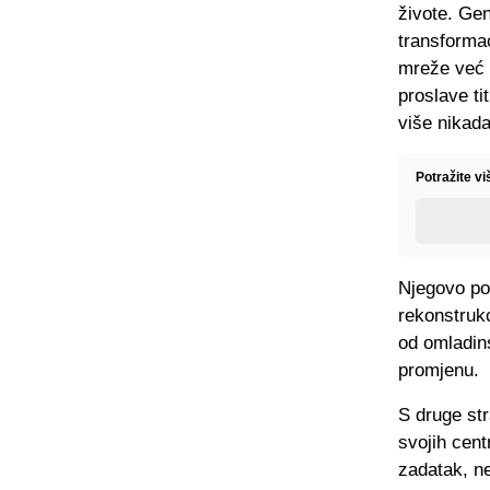
živote. Gen
transformac
mreže već g
proslave ti
više nikada
Potražite v
Njegovo pov
rekonstrukc
od omladins
promjenu.
S druge str
svojih cent
zadatak, ne