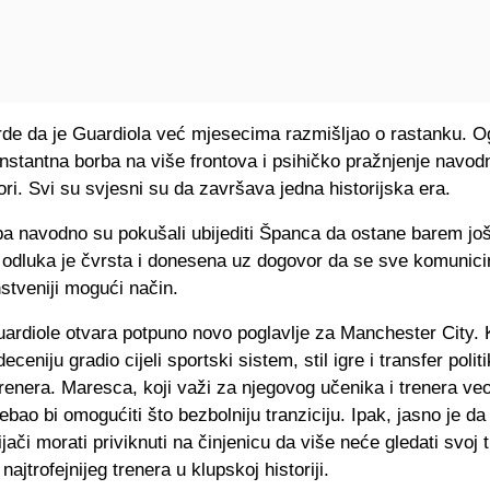
rde da je Guardiola već mjesecima razmišljao o rastanku. 
onstantna borba na više frontova i psihičko pražnjenje navodn
tori. Svi su svjesni su da završava jedna historijska era.
ba navodno su pokušali ubijediti Španca da ostane barem jo
i odluka je čvrsta i donesena uz dogovor da se sve komunici
stveniji mogući način.
ardiole otvara potpuno novo poglavlje za Manchester City. K
eceniju gradio cijeli sportski sistem, stil igre i transfer polit
renera. Maresca, koji važi za njegovog učenika i trenera ve
trebao bi omogućiti što bezbolniju tranziciju. Ipak, jasno je da
vijači morati priviknuti na činjenicu da više neće gledati svoj 
jtrofejnijeg trenera u klupskoj historiji.