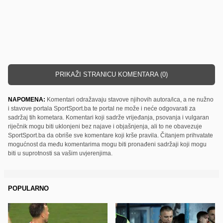
PRIKAŽI STRANICU KOMENTARA (0)
NAPOMENA:
Komentari odražavaju stavove njihovih autora/ica, a ne nužno
i stavove portala SportSport.ba te portal ne može i neće odgovarati za
sadržaj tih kometara. Komentari koji sadrže vrijeđanja, psovanja i vulgaran
riječnik mogu biti uklonjeni bez najave i objašnjenja, ali to ne obavezuje
SportSport.ba da obriše sve komentare koji krše pravila. Čitanjem prihvatate
mogućnost da među komentarima mogu biti pronađeni sadržaji koji mogu
biti u suprotnosti sa vašim uvjerenjima.
POPULARNO