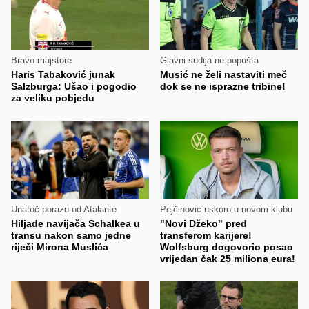
Bravo majstore
Glavni sudija ne popušta
Haris Tabaković junak
Musić ne želi nastaviti meč
Salzburga: Ušao i pogodio
dok se ne isprazne tribine!
za veliku pobjedu
Unatoč porazu od Atalante
Pejčinović uskoro u novom klubu
Hiljade navijača Schalkea u
"Novi Džeko" pred
transu nakon samo jedne
transferom karijere!
riječi Mirona Muslića
Wolfsburg dogovorio posao
vrijedan čak 25 miliona eura!