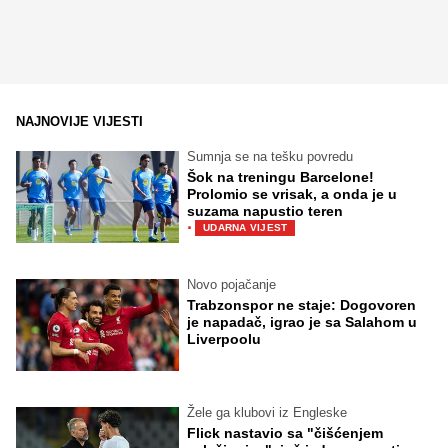
NAJNOVIJE VIJESTI
Sumnja se na tešku povredu
Šok na treningu Barcelone!
Prolomio se vrisak, a onda je u
suzama napustio teren
·
UDARNA VIJEST
Novo pojačanje
Trabzonspor ne staje: Dogovoren
je napadač, igrao je sa Salahom u
Liverpoolu
Žele ga klubovi iz Engleske
Flick nastavio sa "čišćenjem