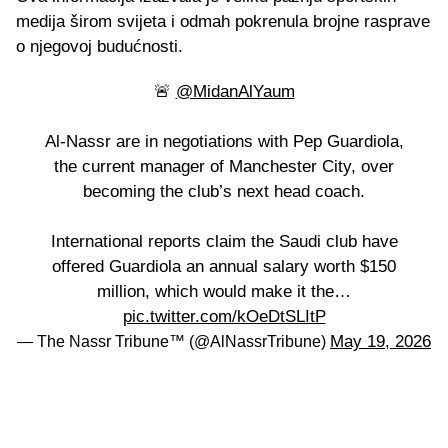
medija širom svijeta i odmah pokrenula brojne rasprave
o njegovoj budućnosti.
🚨
@MidanAlYaum
Al-Nassr are in negotiations with Pep Guardiola,
the current manager of Manchester City, over
becoming the club’s next head coach.
International reports claim the Saudi club have
offered Guardiola an annual salary worth $150
million, which would make it the…
pic.twitter.com/kOeDtSLItP
May 19, 2026
— The Nassr Tribune™️ (@AlNassrTribune)