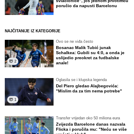
svlačionice", još jednom prvotimcu
poručio da napusti Barcelonu
NAJČITANIJE IZ KATEGORIJE
Ovo se ne viđa često
Bosanac Malik Tubić junak
Schalkea: Gubili su 4:0, a onda je
uslijedio preokret za fudbalske
2
anale!
Oglasila se i klupska legenda
Del Piero gledao Alajbegovića:
"Mislim da za tim nema potrebe"
1
Transfer vrijedan oko 50 miliona eura
Zvijezda Barcelone danas nazvala
Flicka i poručila mu: "Neću se više