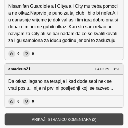
Nisam fan Guardiole a I Citya ali City mu treba pomoci
a ne otkaz.Naprvio je puno za taj club i bilo bi nefer.Ali
u danasnje vrijeme je dok valjas i tim igra dobro ona si
dobar cim pocne gubiti otkaz. Kao sto sam rekao ne
navijam za City ali se bar nadam da ce se kvalifikovati
za ligu sampiona za iducu godinu jer oni to zasluzuju
0
0
amadeus21
04.02.25. 13:51
Da otkaz, lagano na terapije i kad dođe sebi nek se
vrati poslu... nije ni prvi ni posljednji koji se razveo...
0
0
PRIKAŽI STRANICU KOMENTARA (2)