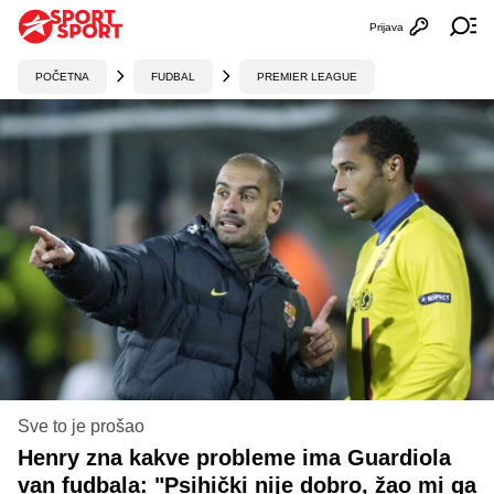
Prijava
Otvori profi
Ot
POČETNA
FUDBAL
PREMIER LEAGUE
Sve to je prošao
Henry zna kakve probleme ima Guardiola
van fudbala: "Psihički nije dobro, žao mi ga