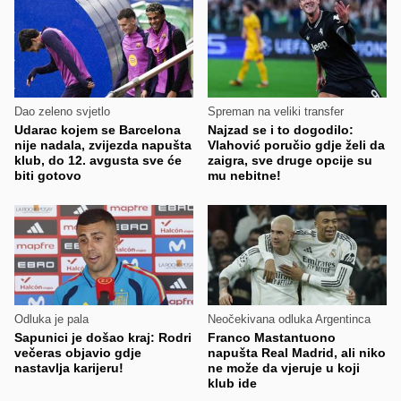
Dao zeleno svjetlo
Spreman na veliki transfer
Udarac kojem se Barcelona
Najzad se i to dogodilo:
nije nadala, zvijezda napušta
Vlahović poručio gdje želi da
klub, do 12. avgusta sve će
zaigra, sve druge opcije su
biti gotovo
mu nebitne!
Odluka je pala
Neočekivana odluka Argentinca
Sapunici je došao kraj: Rodri
Franco Mastantuono
večeras objavio gdje
napušta Real Madrid, ali niko
nastavlja karijeru!
ne može da vjeruje u koji
klub ide