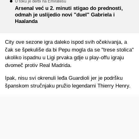
U toku je derbi na Emiratesu
Arsenal već u 2. minuti stigao do prednosti,
odmah je uslijedio novi "duel" Gabriela i
Haalanda
City ove sezone igra daleko ispod svih očekivanja, a
čak se špekuliše da bi Pepu mogla da se "trese stolica"
ukoliko ispadnu u Ligi prvaka gdje u play-offu igraju
dvomeč protiv Real Madrida.
Ipak, nisu svi okrenuli leđa Guardioli jer je podršku
španskom stručnjaku pružio legendarni Thierry Henry.