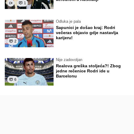
1
Odluka je pala
Sapunici je došao kraj: Rodri
večeras objavio gdje nastavlja
karijeru!
2
Nije zadovoljan
Realova greška stoljeća?! Zbog
jedne rečenice Rodri ide u
Barcelonu
6