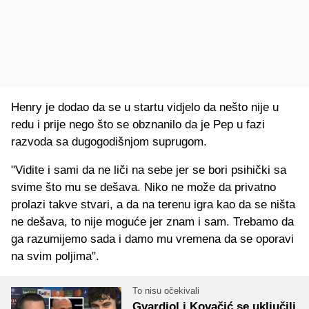
Henry je dodao da se u startu vidjelo da nešto nije u
redu i prije nego što se obznanilo da je Pep u fazi
razvoda sa dugogodišnjom suprugom.
"Vidite i sami da ne liči na sebe jer se bori psihički sa
svime što mu se dešava. Niko ne može da privatno
prolazi takve stvari, a da na terenu igra kao da se ništa
ne dešava, to nije moguće jer znam i sam. Trebamo da
ga razumijemo sada i damo mu vremena da se oporavi
na svim poljima".
To nisu očekivali
Gvardiol i Kovačić se uključili