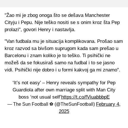
"Žao mi je zbog onoga što se dešava Manchester
Cityju i Pepu. Nije teško nositi se s onim kroz šta Pep
prolazi", govori Henry i nastavlja.
"Van fudbala mu je situacija komplikovana. Prošao sam
kroz razvod sa bivšom suprugom kada sam prešao u
Barcelonu i znam koliko je to teško. Ti psihički ne
možeš da se fokusiraš samo na fudbal i to se jasno
vidi. Psihički nije dobro i u formi kakvoj ga mi znamo".
‘It’s not easy’ – Henry reveals sympathy for Pep
Guardiola after own marriage split with Man City
boss ‘not usual self’
https://t.co/fViuabbbpE
February 4,
— The Sun Football ⚽ (@TheSunFootball)
2025