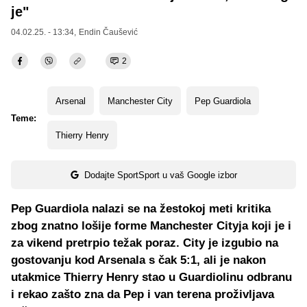
je"
04.02.25. - 13:34,
Endin Čaušević
2
Arsenal
Manchester City
Pep Guardiola
Teme:
Thierry Henry
Dodajte SportSport u vaš Google izbor
Pep Guardiola nalazi se na žestokoj meti kritika
zbog znatno lošije forme Manchester Cityja koji je i
za vikend pretrpio težak poraz. City je izgubio na
gostovanju kod Arsenala s čak 5:1, ali je nakon
utakmice Thierry Henry stao u Guardiolinu odbranu
i rekao zašto zna da Pep i van terena proživljava