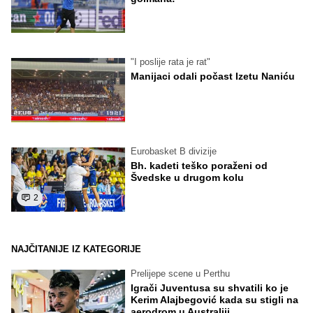
"I poslije rata je rat"
Manijaci odali počast Izetu Naniću
Eurobasket B divizije
Bh. kadeti teško poraženi od
Švedske u drugom kolu
2
NAJČITANIJE IZ KATEGORIJE
Prelijepe scene u Perthu
Igrači Juventusa su shvatili ko je
Kerim Alajbegović kada su stigli na
aerodrom u Australiji