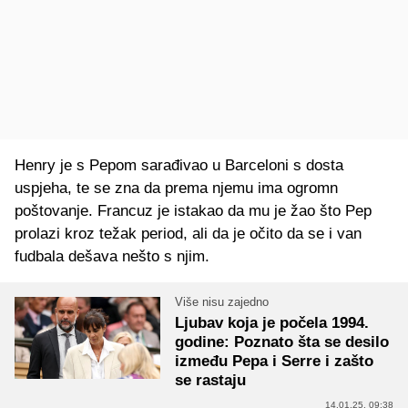
Henry je s Pepom sarađivao u Barceloni s dosta
uspjeha, te se zna da prema njemu ima ogromn
poštovanje. Francuz je istakao da mu je žao što Pep
prolazi kroz težak period, ali da je očito da se i van
fudbala dešava nešto s njim.
Više nisu zajedno
Ljubav koja je počela 1994.
godine: Poznato šta se desilo
između Pepa i Serre i zašto
se rastaju
14.01.25. 09:38