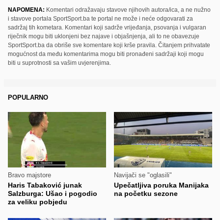
NAPOMENA:
Komentari odražavaju stavove njihovih autora/ica, a ne nužno
i stavove portala SportSport.ba te portal ne može i neće odgovarati za
sadržaj tih kometara. Komentari koji sadrže vrijeđanja, psovanja i vulgaran
riječnik mogu biti uklonjeni bez najave i objašnjenja, ali to ne obavezuje
SportSport.ba da obriše sve komentare koji krše pravila. Čitanjem prihvatate
mogućnost da među komentarima mogu biti pronađeni sadržaji koji mogu
biti u suprotnosti sa vašim uvjerenjima.
POPULARNO
Bravo majstore
Navijači se "oglasili"
Haris Tabaković junak
Upečatljiva poruka Manijaka
Salzburga: Ušao i pogodio
na početku sezone
za veliku pobjedu