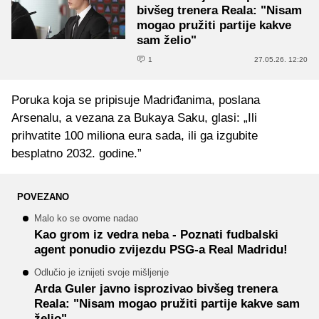
bivšeg trenera Reala: "Nisam
mogao pružiti partije kakve
sam želio"
1
27.05.26. 12:20
Poruka koja se pripisuje Madriđanima, poslana
Arsenalu, a vezana za Bukaya Saku, glasi: „Ili
prihvatite 100 miliona eura sada, ili ga izgubite
besplatno 2032. godine.”
POVEZANO
Malo ko se ovome nadao
Kao grom iz vedra neba - Poznati fudbalski
agent ponudio zvijezdu PSG-a Real Madridu!
Odlučio je iznijeti svoje mišljenje
Arda Guler javno isprozivao bivšeg trenera
Reala: "Nisam mogao pružiti partije kakve sam
želio"