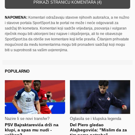
PRIKAŽI STRANICU KOMENTARA (4)
NAPOMENA:
Komentari odražavaju stavove njihovih autora/ica, a ne nužno
i stavove portala SportSport.ba te portal ne može i neće odgovarati za
sadržaj tih kometara. Komentari koji sadrže vrijeđanja, psovanja i vulgaran
riječnik mogu biti uklonjeni bez najave i objašnjenja, ali to ne obavezuje
SportSport.ba da obriše sve komentare koji krše pravila. Čitanjem prihvatate
mogućnost da među komentarima mogu biti pronađeni sadržaji koji mogu
biti u suprotnosti sa vašim uvjerenjima.
POPULARNO
Nazire li se novi transfer?
Oglasila se i klupska legenda
PSV Bajraktarevića drži na
Del Piero gledao
klupi, a spas mu nudi -
Alajbegovića: "Mislim da za