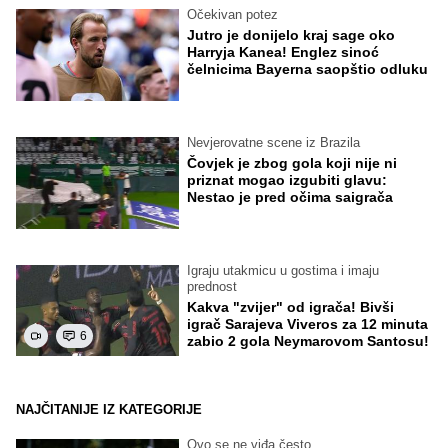
Očekivan potez
Jutro je donijelo kraj sage oko
Harryja Kanea! Englez sinoć
čelnicima Bayerna saopštio odluku
Nevjerovatne scene iz Brazila
Čovjek je zbog gola koji nije ni
priznat mogao izgubiti glavu:
Nestao je pred očima saigrača
Igraju utakmicu u gostima i imaju
prednost
Kakva "zvijer" od igrača! Bivši
igrač Sarajeva Viveros za 12 minuta
6
zabio 2 gola Neymarovom Santosu!
NAJČITANIJE IZ KATEGORIJE
Ovo se ne viđa često