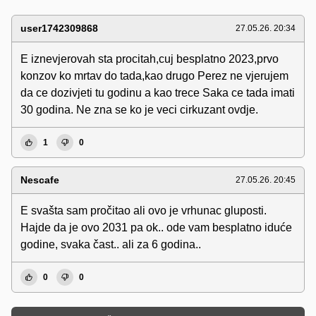
user1742309868
27.05.26. 20:34
E iznevjerovah sta procitah,cuj besplatno 2023,prvo
konzov ko mrtav do tada,kao drugo Perez ne vjerujem
da ce dozivjeti tu godinu a kao trece Saka ce tada imati
30 godina. Ne zna se ko je veci cirkuzant ovdje.
1
0
Nescafe
27.05.26. 20:45
E svašta sam pročitao ali ovo je vrhunac gluposti.
Hajde da je ovo 2031 pa ok.. ode vam besplatno iduće
godine, svaka čast.. ali za 6 godina..
0
0