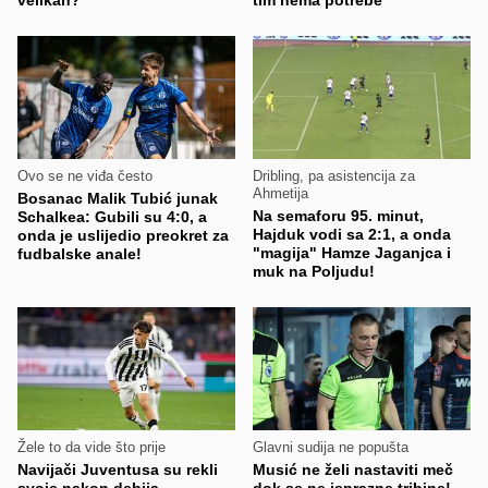
velikan?
tim nema potrebe"
Ovo se ne viđa često
Dribling, pa asistencija za
Ahmetija
Bosanac Malik Tubić junak
Na semaforu 95. minut,
Schalkea: Gubili su 4:0, a
Hajduk vodi sa 2:1, a onda
onda je uslijedio preokret za
"magija" Hamze Jaganjca i
fudbalske anale!
muk na Poljudu!
Žele to da vide što prije
Glavni sudija ne popušta
Navijači Juventusa su rekli
Musić ne želi nastaviti meč
svoje nakon debija
dok se ne isprazne tribine!