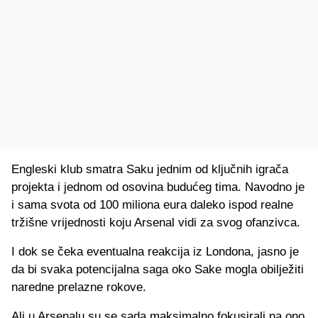
Engleski klub smatra Saku jednim od ključnih igrača
projekta i jednom od osovina budućeg tima. Navodno je
i sama svota od 100 miliona eura daleko ispod realne
tržišne vrijednosti koju Arsenal vidi za svog ofanzivca.
I dok se čeka eventualna reakcija iz Londona, jasno je
da bi svaka potencijalna saga oko Sake mogla obilježiti
naredne prelazne rokove.
Ali u Arsenalu su se sada maksimalno fokusirali na ono