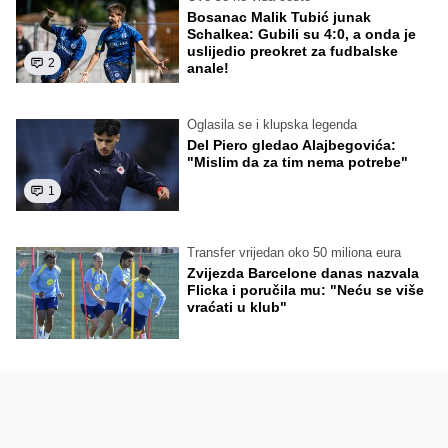
Bosanac Malik Tubić junak
Schalkea: Gubili su 4:0, a onda je
uslijedio preokret za fudbalske
2
anale!
Oglasila se i klupska legenda
Del Piero gledao Alajbegovića:
"Mislim da za tim nema potrebe"
1
Transfer vrijedan oko 50 miliona eura
Zvijezda Barcelone danas nazvala
Flicka i poručila mu: "Neću se više
vraćati u klub"