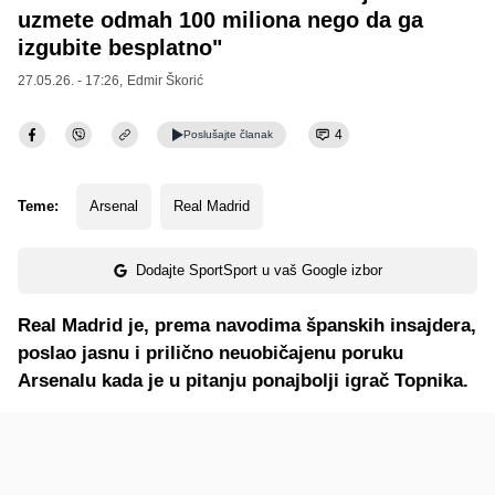
uzmete odmah 100 miliona nego da ga
izgubite besplatno"
27.05.26. - 17:26,
Edmir Škorić
4
Poslušajte
članak
Teme:
Arsenal
Real Madrid
Dodajte SportSport u vaš Google izbor
Real Madrid je, prema navodima španskih insajdera,
poslao jasnu i prilično neuobičajenu poruku
Arsenalu kada je u pitanju ponajbolji igrač Topnika.