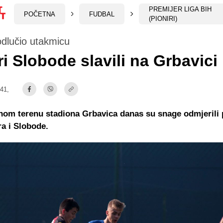
PREMIJER LIGA BIH
POČETNA
FUDBAL
(PIONIRI)
dlučio utakmicu
ri Slobode slavili na Grbavici
:41,
om terenu stadiona Grbavica danas su snage odmjerili p
ra i Slobode.