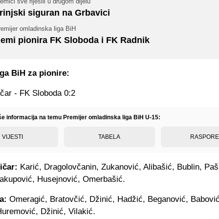
emići sve riješili u drugom dijelu
rinjski siguran na Grbavici
emijer omladinska liga BiH
emi pionira FK Sloboda i FK Radnik
iga BiH za pionire:
ičar - FK Sloboda 0:2
iše informacija na temu Premijer omladinska liga BiH U-15:
VIJESTI
TABELA
RASPOR
ičar:
Karić, Dragolovčanin, Zukanović, Alibašić, Bublin, Paš
 Jakupović, Husejnović, Omerbašić.
a:
Omeragić, Bratovčić, Džinić, Hadžić, Beganović, Babović
uremović, Džinić, Vilakić.