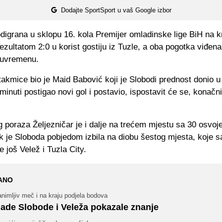
Dodajte SportSport u vaš Google izbor
igrana u sklopu 16. kola Premijer omladinske lige BiH na kr
zultatom 2:0 u korist gostiju iz Tuzle, a oba pogotka viđena
luvremenu.
akmice bio je Maid Babović koji je Slobodi prednost donio u 
 minuti postigao novi gol i postavio, ispostavit će se, konačn
poraza Željezničar je i dalje na trećem mjestu sa 30 osvoj
k je Sloboda pobjedom izbila na diobu šestog mjesta, koje s
 još Velež i Tuzla City.
ANO
nimljiv meč i na kraju podjela bodova
ade Slobode i Veleža pokazale znanje