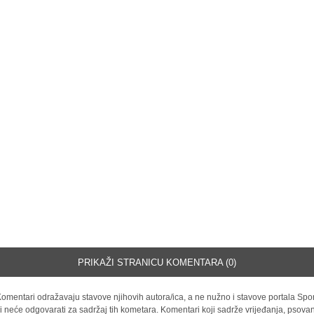
PRIKAŽI STRANICU KOMENTARA (0)
omentari odražavaju stavove njihovih autora/ica, a ne nužno i stavove portala Spor
i neće odgovarati za sadržaj tih kometara. Komentari koji sadrže vrijeđanja, psovan