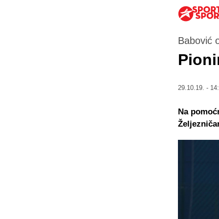
Babović o
Pioni
29.10.19. - 14
Na pomoćn
Željezniča