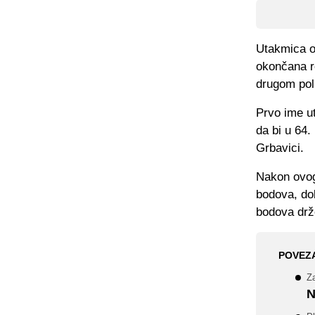
Utakmica od
okončana re
drugom po
Prvo ime ut
da bi u 64.
Grbavici.
Nakon ovog 
bodova, do
bodova drže
POVEZ
Za
N