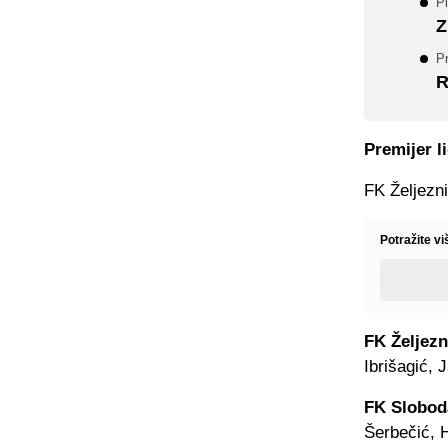
Pl
Z
Pr
R
Premijer l
FK Željezn
Potražite v
FK Željezn
Ibrišagić,
FK Slobod
Šerbečić, H