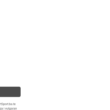
tSport.ba te
ja i vulgaran