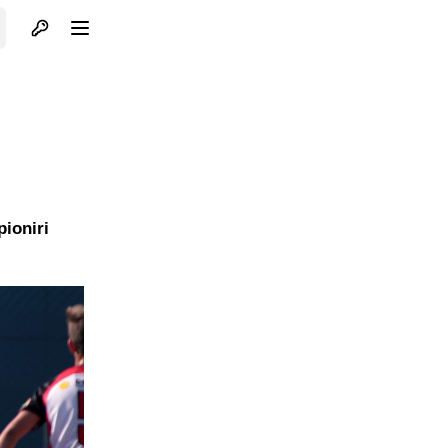
Otvori profil
Otvori meni
ioniri