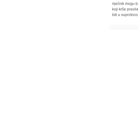
riječnik mogu b
koji krše pravi
biti u suprotnos