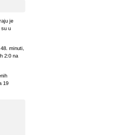
aju je
 su u
48. minuti,
ih 2:0 na
enih
a 19