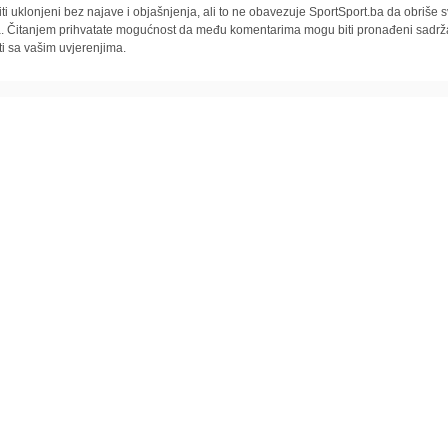
iti uklonjeni bez najave i objašnjenja, ali to ne obavezuje SportSport.ba da obriše
la. Čitanjem prihvatate mogućnost da među komentarima mogu biti pronađeni sadrža
ti sa vašim uvjerenjima.