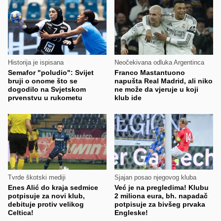
Historija je ispisana
Neočekivana odluka Argentinca
Semafor "poludio": Svijet
Franco Mastantuono
bruji o onome što se
napušta Real Madrid, ali niko
dogodilo na Svjetskom
ne može da vjeruje u koji
prvenstvu u rukometu
klub ide
Tvrde škotski mediji
Sjajan posao njegovog kluba
Enes Alić do kraja sedmice
Već je na pregledima! Klubu
potpisuje za novi klub,
2 miliona eura, bh. napadač
debituje protiv velikog
potpisuje za bivšeg prvaka
Celtica!
Engleske!