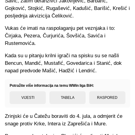
Savić, zatim defanzivci Jakovljević, Barbarić,
Gojković, Stojkić, Rugašević, Kadušić, Barišić, Krešić i
posljednja akvizicija Čeliković.
Vukas će imati na raspolaganju pet veznjaka i to:
Čirjaka, Pezera, Čurjurića, Šovšića, Savića i
Rustemovića.
Kada su u pitanju krilni igrači na spisku su se našli
Bencun, Mandić, Mustafić, Govedarica i Stanić, dok
napad predvode Mašić, Hadžić i Lendrić.
Potražite više informacija na temu WWin liga BiH:
VIJESTI
TABELA
RASPORED
Zrinjski će u Čatežu boraviti do 4. jula, a odmjerit će
snage protiv Krke, Intera iz Zaprešića i Mure.