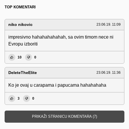
TOP KOMENTARI
niko nikovic
23.06.19. 11:09
impresivno hahahahahahah, sa ovim timom nece ni
Evropu izboriti
10
0
DeleteTheElite
23.06.19. 11:36
Ko je ovaj u carapama i papucama hahahahaha
3
0
PRIKAŽI STRANICU KOMENTARA (7)