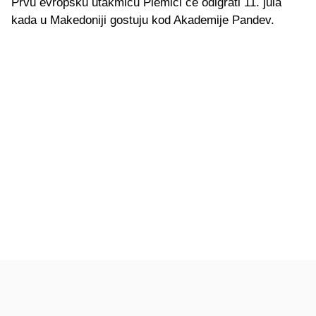
Prvu evropsku utakmicu Plemići će odigrati 11. jula
kada u Makedoniji gostuju kod Akademije Pandev.