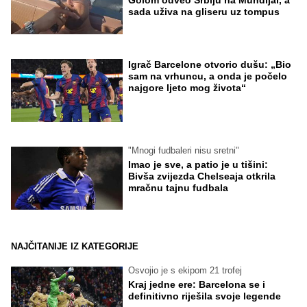
sada uživa na gliseru uz tompus
Igrač Barcelone otvorio dušu: „Bio
sam na vrhuncu, a onda je počelo
najgore ljeto mog života“
"Mnogi fudbaleri nisu sretni"
Imao je sve, a patio je u tišini:
Bivša zvijezda Chelseaja otkrila
mračnu tajnu fudbala
NAJČITANIJE IZ KATEGORIJE
Osvojio je s ekipom 21 trofej
Kraj jedne ere: Barcelona se i
definitivno riješila svoje legende