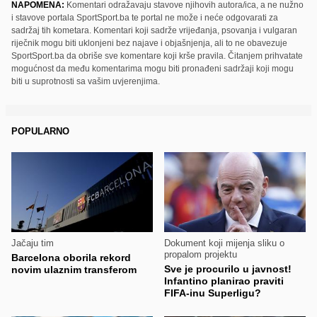
NAPOMENA:
Komentari odražavaju stavove njihovih autora/ica, a ne nužno
i stavove portala SportSport.ba te portal ne može i neće odgovarati za
sadržaj tih kometara. Komentari koji sadrže vrijeđanja, psovanja i vulgaran
riječnik mogu biti uklonjeni bez najave i objašnjenja, ali to ne obavezuje
SportSport.ba da obriše sve komentare koji krše pravila. Čitanjem prihvatate
mogućnost da među komentarima mogu biti pronađeni sadržaji koji mogu
biti u suprotnosti sa vašim uvjerenjima.
POPULARNO
Jačaju tim
Dokument koji mijenja sliku o
propalom projektu
Barcelona oborila rekord
Sve je procurilo u javnost!
novim ulaznim transferom
Infantino planirao praviti
FIFA-inu Superligu?