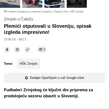
Fudbleri Zrinjskog će pripreme nastaviti u Čatežu/ Foto: HŠK Zrinjski
Zrinjski u Čatežu
Plemići otputovali u Sloveniju, spisak
izgleda impresivno!
23.06.19. - 09:17,
7
Teme:
HŠK Zrinjski
Dodajte SportSport u vaš Google izbor
Fudbaleri Zrinjskog će ključni dio priprema za
predstojeću sezonu obaviti u Sloveniji.