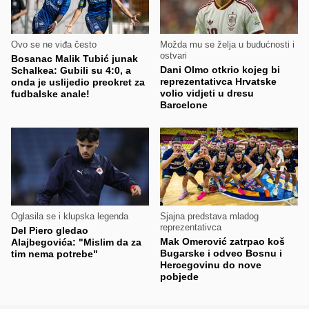
Ovo se ne viđa često
Možda mu se želja u budućnosti i
ostvari
Bosanac Malik Tubić junak
Dani Olmo otkrio kojeg bi
Schalkea: Gubili su 4:0, a
reprezentativca Hrvatske
onda je uslijedio preokret za
volio vidjeti u dresu
fudbalske anale!
Barcelone
Oglasila se i klupska legenda
Sjajna predstava mladog
reprezentativca
Del Piero gledao
Mak Omerović zatrpao koš
Alajbegovića: "Mislim da za
Bugarske i odveo Bosnu i
tim nema potrebe"
Hercegovinu do nove
pobjede