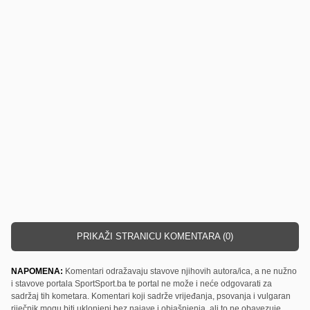
PRIKAŽI STRANICU KOMENTARA (0)
NAPOMENA:
Komentari odražavaju stavove njihovih autora/ica, a ne nužno
i stavove portala SportSport.ba te portal ne može i neće odgovarati za
sadržaj tih kometara. Komentari koji sadrže vrijeđanja, psovanja i vulgaran
riječnik mogu biti uklonjeni bez najave i objašnjenja, ali to ne obavezuje