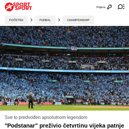
Prijava
Otvori profi
Ot
POČETNA
FUDBAL
CHAMPIONSHIP
Sve to predvođen apsolutnom legendom
"Podstanar" preživio četvrtinu vijeka patnje