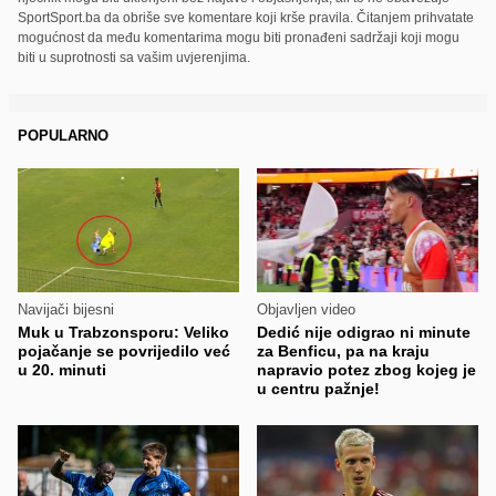
SportSport.ba da obriše sve komentare koji krše pravila. Čitanjem prihvatate
mogućnost da među komentarima mogu biti pronađeni sadržaji koji mogu
biti u suprotnosti sa vašim uvjerenjima.
POPULARNO
Navijači bijesni
Objavljen video
Muk u Trabzonsporu: Veliko
Dedić nije odigrao ni minute
pojačanje se povrijedilo već
za Benficu, pa na kraju
u 20. minuti
napravio potez zbog kojeg je
u centru pažnje!