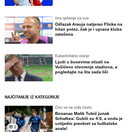
Ima rješenje za sve
Odlazak Arauja natjerao Flicka na
hitan potez, čak je i uprava kluba
zatečena
Katastrofalno stanje
Ljudi u busevima stizali na
Vučićevo otvorenje stadiona, a
pogledajte na šta sada liči
NAJČITANIJE IZ KATEGORIJE
Ovo se ne viđa često
Bosanac Malik Tubić junak
Schalkea: Gubili su 4:0, a onda je
uslijedio preokret za fudbalske
2
anale!