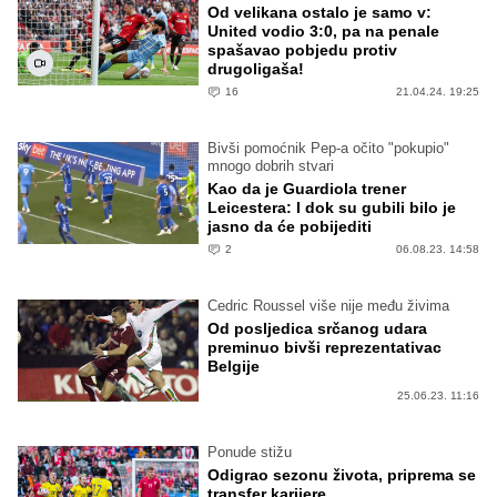
Od velikana ostalo je samo v:
United vodio 3:0, pa na penale
spašavao pobjedu protiv
drugoligaša!
16
21.04.24. 19:25
Bivši pomoćnik Pep-a očito "pokupio"
mnogo dobrih stvari
Kao da je Guardiola trener
Leicestera: I dok su gubili bilo je
jasno da će pobijediti
2
06.08.23. 14:58
Cedric Roussel više nije među živima
Od posljedica srčanog udara
preminuo bivši reprezentativac
Belgije
25.06.23. 11:16
Ponude stižu
Odigrao sezonu života, priprema se
transfer karijere