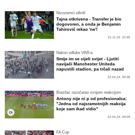
Nizozemci otkrili
Tajna otkrivena - Transfer je bio
dogovoren, a onda je Benjamin
Tahirović rekao 'ne'!
01.11.24. 22:46
Nakon odluke VAR-a
Smije im se cijeli svijet - Ljutiti
navijači Manchester Uniteda
napustili stadion, pa trčali nazad
22.04.24. 09:38
Brazilac razočarao svojom reakcijom
Antony nije ni p od profesionalca:
"Jedna od najsramotnijih reakcija
koje sam ikad vidio"
22.04.24. 09:09
FA Cup