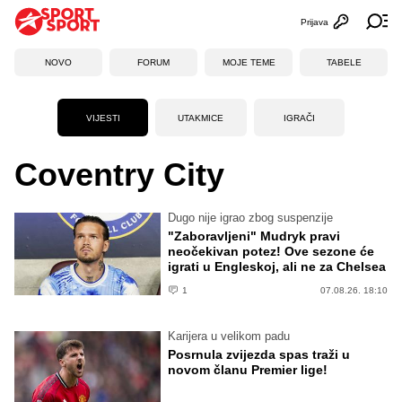
Prijava
Otvori profi
Ot
NOVO
FORUM
MOJE TEME
TABELE
VIJESTI
UTAKMICE
IGRAČI
Coventry City
Dugo nije igrao zbog suspenzije
"Zaboravljeni" Mudryk pravi
neočekivan potez! Ove sezone će
igrati u Engleskoj, ali ne za Chelsea
1
07.08.26. 18:10
Karijera u velikom padu
Posrnula zvijezda spas traži u
novom članu Premier lige!