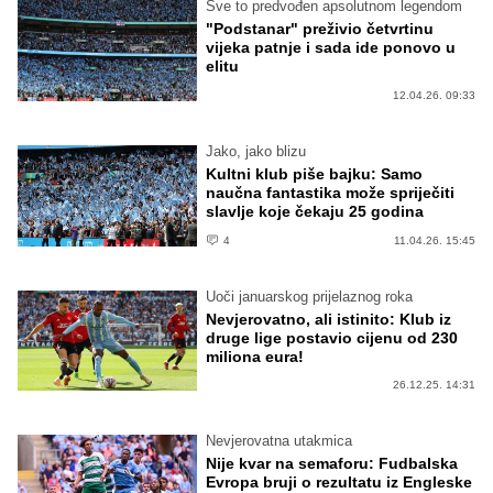
Sve to predvođen apsolutnom legendom
"Podstanar" preživio četvrtinu
vijeka patnje i sada ide ponovo u
elitu
12.04.26. 09:33
Jako, jako blizu
Kultni klub piše bajku: Samo
naučna fantastika može spriječiti
slavlje koje čekaju 25 godina
4
11.04.26. 15:45
Uoči januarskog prijelaznog roka
Nevjerovatno, ali istinito: Klub iz
druge lige postavio cijenu od 230
miliona eura!
26.12.25. 14:31
Nevjerovatna utakmica
Nije kvar na semaforu: Fudbalska
Evropa bruji o rezultatu iz Engleske