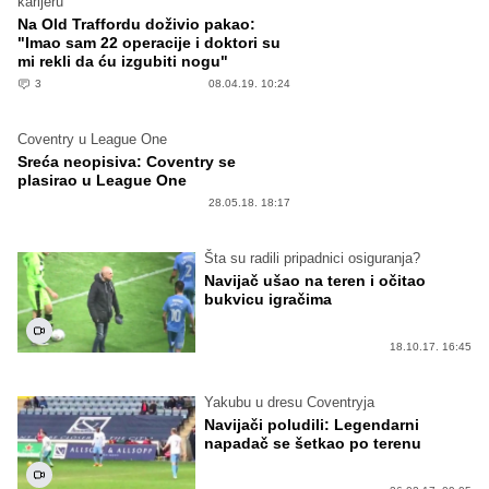
karijeru
Na Old Traffordu doživio pakao:
"Imao sam 22 operacije i doktori su
mi rekli da ću izgubiti nogu"
3
08.04.19. 10:24
Coventry u League One
Sreća neopisiva: Coventry se
plasirao u League One
28.05.18. 18:17
Šta su radili pripadnici osiguranja?
Navijač ušao na teren i očitao
bukvicu igračima
18.10.17. 16:45
Yakubu u dresu Coventryja
Navijači poludili: Legendarni
napadač se šetkao po terenu