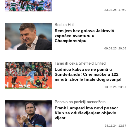
23.08.25. 17:59
Bod za Hull
Remijem bez golova Jakirović
započeo avanturu u
Championshipu
09.08.25. 20:09
Tamo ih čeka Sheffield United
Ludnica kakva se ne pamti u
Sunderlandu: Crne mačke u 122.
minuti izborile finale doigravanja!
13.05.25. 23:37
Ponovo na poziciji menadžera
Frank Lampard ima novi posao:
Klub sa oduševljenjem objavio
vijest
28.11.24. 12:37