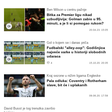
Ben Wilson u centru pažnje
Bitka za Premier ligu nikad
uzbudljivija: Golman zabio u 95.
minuti, a je li si pomogao rukom?
20.04.23. 15:05
Gol o kojem se i danas priča
Fudbalski "alley-oop": Godišnjica
najveće varke u historiji slobodnih
udaraca
4
15.10.20. 20:35
Kraj sezone u nižim ligama Engleske
Pala odluka: Coventry i Rotherham
slave, bit će i uplakanih
09.06.20. 17:59
David Busst je tog trenutka završio