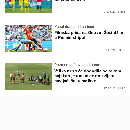
07.06.23. 17:16
Penal drama u Londonu
Filmska priča na Ostrvu: Šeširdžije
u Premiershipu!
27.05.23. 20:50
Povreda defanzivca Lutona
Velika nesreća dogodila se tokom
najskuplje utakmice na svijetu,
navijači šalju molitve
27.05.23. 18:30