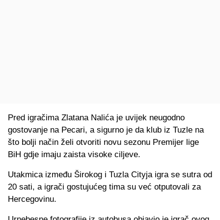
Pred igračima Zlatana Nalića je uvijek neugodno
gostovanje na Pecari, a sigurno je da klub iz Tuzle na
što bolji način želi otvoriti novu sezonu Premijer lige
BiH gdje imaju zaista visoke ciljeve.
Utakmica između Širokog i Tuzla Cityja igra se sutra od
20 sati, a igrači gostujućeg tima su već otputovali za
Hercegovinu.
Urnebesne fotografije iz autobusa objavio je igrač ovog