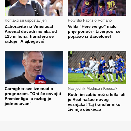
Kontakti su uspostavljeni
Potvrdio Fabrizio Romano
Zaboravite na Viniciusa!
Veliki "Here we go" malo
Arsenal dovodi momka od
prije ponoći - Liverpool se
125 miliona, transferu se
pojačao iz Barcelone!
raduje i Alajbegović
Carragher sve iznenadio
Nasljednik Modrića i Kroosa?
prognozom: "Oni će osvojiti
Rodri im zabio nož u leđa, ali
Premier ligu, a razlog je
je Real našao novog
jednostavan"
veznjaka! Taj transfer niko
živ nije očekivao