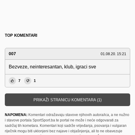
TOP KOMENTARI
007
01.08.20. 15:21
Bezveze, neinteresantan, klub, igraci sve
7
1
PRIKAŽI STRANICU KOMENTARA (1)
NAPOMENA:
Komentari odražavaju stavove njihovih autora/ica, a ne nužno
i stavove portala SportSport.ba te portal ne može i neće odgovarati za
sadržaj tih kometara. Komentari koji sadrže vrijeđanja, psovanja i vulgaran
riječnik mogu biti uklonjeni bez najave i objašnjenja, ali to ne obavezuje