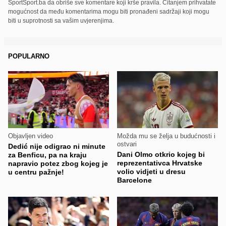
SportSport.ba da obriše sve komentare koji krše pravila. Čitanjem prihvatate
mogućnost da među komentarima mogu biti pronađeni sadržaji koji mogu
biti u suprotnosti sa vašim uvjerenjima.
POPULARNO
Objavljen video
Možda mu se želja u budućnosti i
ostvari
Dedić nije odigrao ni minute
Dani Olmo otkrio kojeg bi
za Benficu, pa na kraju
reprezentativca Hrvatske
napravio potez zbog kojeg je
volio vidjeti u dresu
u centru pažnje!
Barcelone