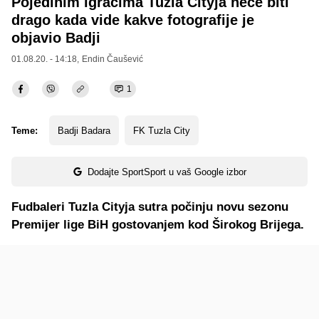
Pojedinim igračima Tuzla Cityja neće biti
drago kada vide kakve fotografije je
objavio Badji
01.08.20. - 14:18,
Endin Čaušević
1
Teme:
Badji Badara
FK Tuzla City
Dodajte SportSport u vaš Google izbor
Fudbaleri Tuzla Cityja sutra počinju novu sezonu
Premijer lige BiH gostovanjem kod Širokog Brijega.