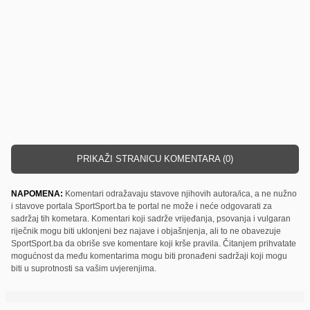
PRIKAŽI STRANICU KOMENTARA (0)
NAPOMENA:
Komentari odražavaju stavove njihovih autora/ica, a ne nužno
i stavove portala SportSport.ba te portal ne može i neće odgovarati za
sadržaj tih kometara. Komentari koji sadrže vrijeđanja, psovanja i vulgaran
riječnik mogu biti uklonjeni bez najave i objašnjenja, ali to ne obavezuje
SportSport.ba da obriše sve komentare koji krše pravila. Čitanjem prihvatate
mogućnost da među komentarima mogu biti pronađeni sadržaji koji mogu
biti u suprotnosti sa vašim uvjerenjima.