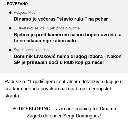
POVEZANO
Pobjeda Modrih
Dinamo je večeras "stavio ruku" na pehar
U Hrvatskoj se još uvijek priča o ovome
Bjelica je pred kamerom sasuo bujicu uvreda, a
to se nikada nije zaboravilo
Sve je jasno kao dan
Dominik Livaković nema drugog izbora - Nakon
SP je prinuđen doći u klub koji ga neće!
Radi se o 21-godišnjem centralnom defanzivcu koji je u
kratkom periodu privukao pažnju brojnih europskih
skauta.
🚨 𝐃𝐄𝐕𝐄𝐋𝐎𝐏𝐈𝐍𝐆: Lazio are pushing for Dinamo
Zagreb defender Sergi Domínguez!