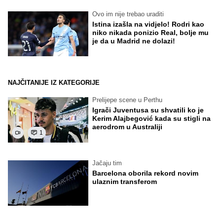
Ovo im nije trebao uraditi
Istina izašla na vidjelo! Rodri kao
niko nikada ponizio Real, bolje mu
je da u Madrid ne dolazi!
NAJČITANIJE IZ KATEGORIJE
Prelijepe scene u Perthu
Igrači Juventusa su shvatili ko je
Kerim Alajbegović kada su stigli na
aerodrom u Australiji
1
Jačaju tim
Barcelona oborila rekord novim
ulaznim transferom