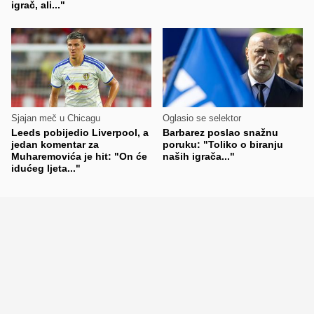
igrač, ali..."
Sjajan meč u Chicagu
Oglasio se selektor
Leeds pobijedio Liverpool, a
Barbarez poslao snažnu
jedan komentar za
poruku: "Toliko o biranju
Muharemovića je hit: "On će
naših igrača..."
idućeg ljeta..."