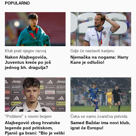
POPULARNO
Klub prati njegov razvoj
Gdje će nastaviti karijeru
Nakon Alajbegovića,
Njemačka na nogama: Harry
Juventus kreće po još
Kane je odlučio!
jednog bh. dragulja?
"Problemi" s novim brojem
Čeka se samo zvanična potvrda
Alajbegović zbog hrvatske
Samed Baždar ima novi klub,
legende pod pritiskom,
igrat će Evropu!
Pjanić ga brani: "Bio je veliki