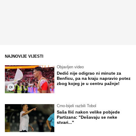
NAJNOVIJE VIJESTI
Objavljen video
Dedić nije odigrao ni minute za
Benficu, pa na kraju napravio potez
zbog kojeg je u centru pažnje!
Crno-bijeli razbili Tobol
Saša Ilić nakon velike pobjede
Partizana: "Dešavaju se neke
stvari..."