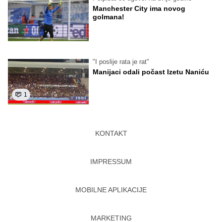
Manchester City ima novog
golmana!
"I poslije rata je rat"
Manijaci odali počast Izetu Naniću
1
KONTAKT
IMPRESSUM
MOBILNE APLIKACIJE
MARKETING