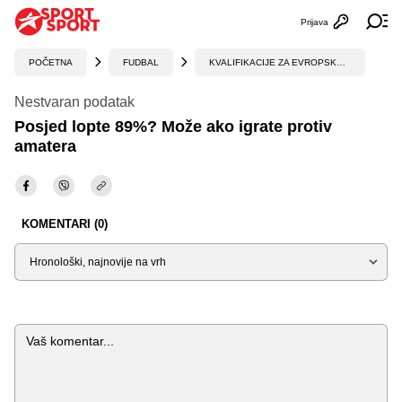
Prijava
Otvori profi
Ot
POČETNA
FUDBAL
KVALIFIKACIJE ZA EVROPSKO PRVENSTVO
Nestvaran podatak
Posjed lopte 89%? Može ako igrate protiv
amatera
KOMENTARI (0)
Sortiraj
Komentar