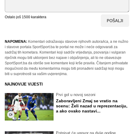
Ostalo još
1500
karaktera
POŠALJI
NAPOMENA:
Komentari odražavaju stavove njihovih autora/ica, a ne nužno
i stavove portala SportSport.ba te portal ne može i neće odgovarati za
sadržaj tih kometara. Komentari koji sadrže vrijeđanja, psovanja i vulgaran
riječnik mogu biti uklonjeni bez najave i objašnjenja, ali to ne obavezuje
SportSport.ba da obriše sve komentare koji krše pravila. Čitanjem prihvatate
mogućnost da među komentarima mogu biti pronađeni sadržaji koji mogu
biti u suprotnosti sa vašim uvjerenjima.
NAJNOVIJE VIJESTI
Prvi gol u novoj sezoni
Zaboravljeni Zmaj se vratio na
scenu: Želi nazad u reprezentaciju,
a ako ovako nastavi...
Potpisat će ugovor na dvije godine