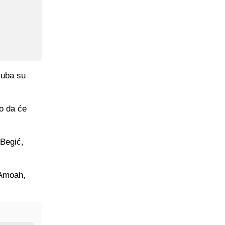
luba su
o da će
 Begić,
 Amoah,