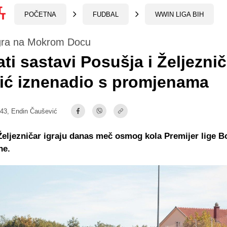
POČETNA
FUDBAL
WWIN LIGA BIH
gra na Mokrom Docu
ti sastavi Posušja i Željeznič
ić iznenadio s promjenama
:43,
Endin Čaušević
Željezničar igraju danas meč osmog kola Premijer lige B
ne.