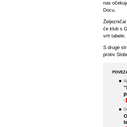
nas očekuje
Docu.
Željezničar
će klub s G
vrh tabele.
S druge st
protiv Slob
POVEZ
Il
"
p
·
Od
O
t