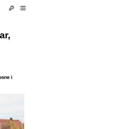
Otvori profil
Otvori meni
ar,
osne i