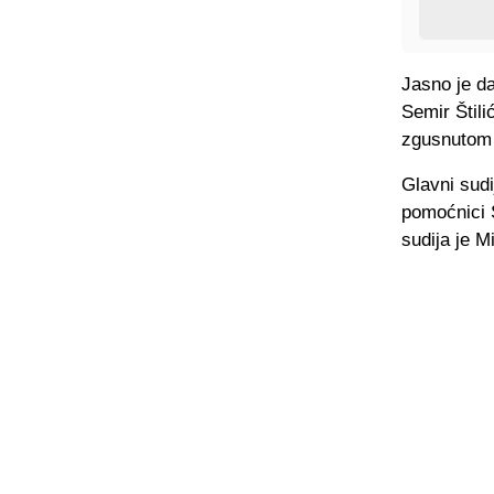
Jasno je da
Semir Štili
zgusnutom 
Glavni sudi
pomoćnici 
sudija je M