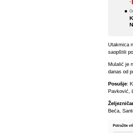
·
O
K
N
Utakmica n
saopštili p
Mulalić je 
danas od pr
Posušje
: 
Pavković, L
Željezniča
Beća, Sant
Potražite v