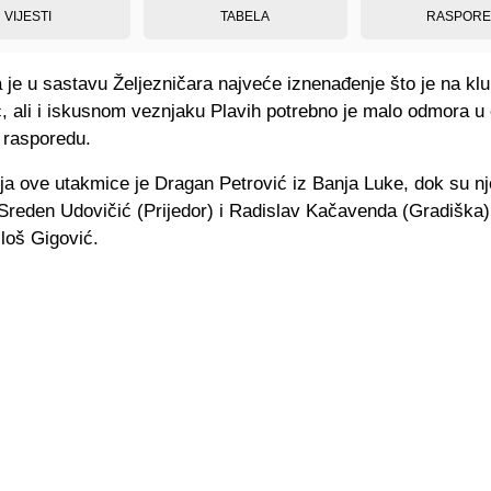
VIJESTI
TABELA
RASPOR
 je u sastavu Željezničara najveće iznenađenje što je na klu
ć, ali i iskusnom veznjaku Plavih potrebno je malo odmora 
rasporedu.
ja ove utakmice je Dragan Petrović iz Banja Luke, dok su nj
Sreden Udovičić (Prijedor) i Radislav Kačavenda (Gradiška).
iloš Gigović.