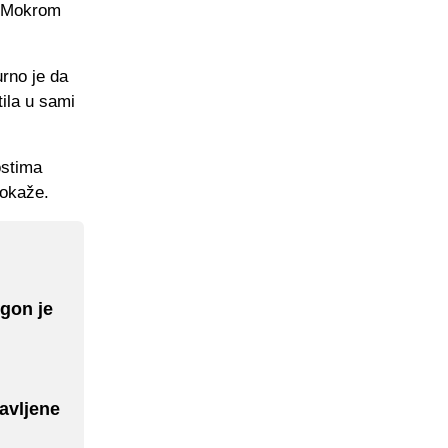
na Mokrom
urno je da
tila u sami
ostima
pokaže.
ogon je
avljene