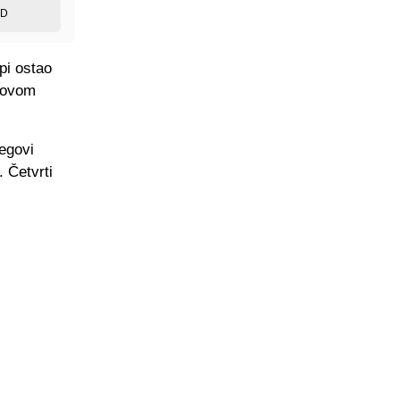
ED
pi ostao
u ovom
egovi
 Četvrti