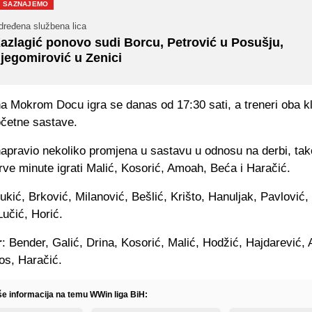
SAZNAJEMO
dređena službena lica
azlagić ponovo sudi Borcu, Petrović u Posušju,
jegomirović u Zenici
a Mokrom Docu igra se danas od 17:30 sati, a treneri oba k
očetne sastave.
napravio nekoliko promjena u sastavu u odnosu na derbi, tak
ve minute igrati Malić, Kosorić, Amoah, Beća i Haračić.
Kukić, Brković, Milanović, Bešlić, Krišto, Hanuljak, Pavlović,
učić, Horić.
r
: Bender, Galić, Drina, Kosorić, Malić, Hodžić, Hajdarević,
os, Haračić.
iše informacija na temu WWin liga BiH: