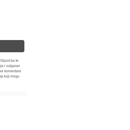
tSport.ba te
ja i vulgaran
 sve komentare
ji koji mogu