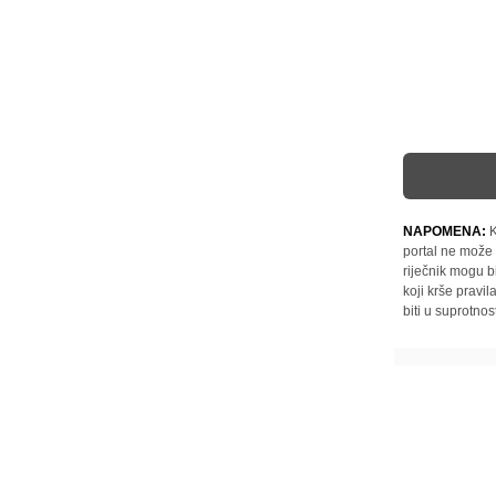
NAPOMENA:
K
portal ne može 
riječnik mogu b
koji krše pravi
biti u suprotnos