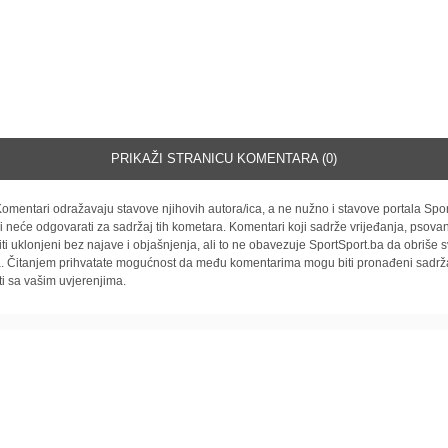
PRIKAŽI STRANICU KOMENTARA (0)
omentari odražavaju stavove njihovih autora/ica, a ne nužno i stavove portala Spor
i neće odgovarati za sadržaj tih kometara. Komentari koji sadrže vrijeđanja, psovan
iti uklonjeni bez najave i objašnjenja, ali to ne obavezuje SportSport.ba da obriše
la. Čitanjem prihvatate mogućnost da među komentarima mogu biti pronađeni sadrža
ti sa vašim uvjerenjima.