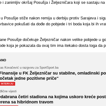
 i zanimljiv okršaj Posušja i Željezničara koji se sastaju 
 u Posušje stiže nakon remija u derbiju protiv Sarajeva i sig
rbavice pokušati da dođe do pobjede i tri boda koja bi ih vra
rane Posušje dočekuje Željezničar nakon velike pobjede u g
ode koja je pokazala da ovaj tim ima itekako dosta toga da 
ANO
ijas Kovačević u razgvoru za SportSport.ba
Finansije u FK Željezničar su stabilne, omladinski p
očetak jedne pozitivne priče"
INTERVJU
lične vijesti
dabrana četiri stadiona na kojima uskoro kreće post
erena sa hibridnom travom