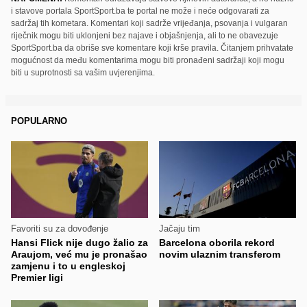
i stavove portala SportSport.ba te portal ne može i neće odgovarati za
sadržaj tih kometara. Komentari koji sadrže vrijeđanja, psovanja i vulgaran
riječnik mogu biti uklonjeni bez najave i objašnjenja, ali to ne obavezuje
SportSport.ba da obriše sve komentare koji krše pravila. Čitanjem prihvatate
mogućnost da među komentarima mogu biti pronađeni sadržaji koji mogu
biti u suprotnosti sa vašim uvjerenjima.
POPULARNO
Favoriti su za dovođenje
Jačaju tim
Hansi Flick nije dugo žalio za
Barcelona oborila rekord
Araujom, već mu je pronašao
novim ulaznim transferom
zamjenu i to u engleskoj
Premier ligi