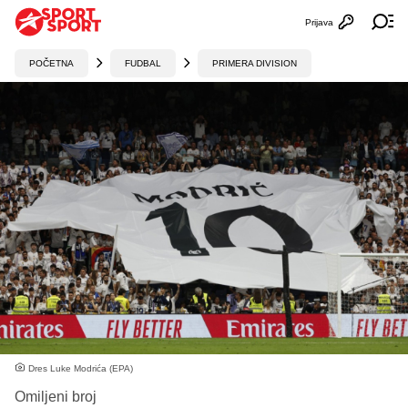
Prijava
Otvori profi
Ot
POČETNA
FUDBAL
PRIMERA DIVISION
Dres Luke Modrića (EPA)
Omiljeni broj