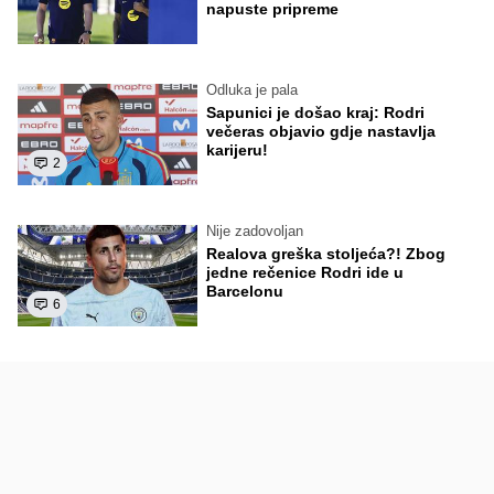
napuste pripreme
Odluka je pala
Sapunici je došao kraj: Rodri
večeras objavio gdje nastavlja
karijeru!
2
Nije zadovoljan
Realova greška stoljeća?! Zbog
jedne rečenice Rodri ide u
Barcelonu
6