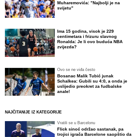
Muharemovića: "Najbolji je na
svijetu"
Ima 15 godina, visok je 229
centimetara i frizuru slavnog
Ronalda: Je li ovo buduća NBA
zvijezda?
Ovo se ne viđa često
Bosanac Malik Tubić junak
Schalkea: Gubili su 4:0, a onda je
uslijedio preokret za fudbalske
anale!
NAJČITANIJE IZ KATEGORIJE
Vratili se u Barcelonu
Flick sinoć održao sastanak, pa
trojici igrača Barcelone saopštio da