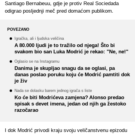
Santiago Bernabeuu, gdje je protiv Real Sociedada
odigrao posljednji meč pred domaćom publikom.
POVEZANO
Igračka, ali i ljudska veličina
A 80.000 ljudi je to tražilo od njega! Što bi
svakom bio san Luka Modrić je rekao: "Ne, ne!"
Oglasio se na Instagramu
Danima je skupljao snagu da se oglasi, pa
danas poslao poruku koju će Modrić pamtiti dok
je živ
Nada se dolasku barem jednog igrača s liste
Ko će biti Modrićeva zamjena? Alonso predao
spisak s devet imena, jedan od njih ga žestoko
razočarao
I dok Modrić privodi kraju svoju veličanstvenu epizodu