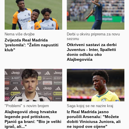
Nema više dvojbe
Derbi u okviru priprema za novu
sezonu
Zvijezda Real Madrida
Otkriveni sastavi za derbi
'prelomila': "Želim napustiti
Juventus - Inter, Spalletti
klub"
donio odluku oko
Alajbegovića
"Problemi" s novim brojem
Saga kojoj se ne nazire kraj
Alajbegović zbog hrvatske
Iz Real Madrida jasno
legende pod pritiskom,
poručili Arsenalu: "Možete
Pjanić ga brani: "Bio je veliki
dobiti Viniciusa Juniora, ali
igrač, ali..."
ne ispod ove cijene"