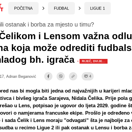
POČETNA
FUDBAL
LIGUE 1
li ostanak i borba za mjesto u timu?
Čelikom i Lensom važna odlu
a koja može odrediti fudbals
ladog bh. igrača
·
RIJEČ, DVIJE...
:17,
Adnan Beganović
4
red nas bi mogla biti jedna od najvažnijih u karijeri mla
tivca i bivšeg igrača Sarajeva, Nidala Čelika. Prije pola g
rešao u Lens, potpisao je ugovor do ljeta 2029. godine š
ovori o namjerama francuske ekipe. Prošlo je određeno 
 i sada Čelik i Lens moraju "odvagati" šta je najbolje za 
sudba u recimo Ligue 2 ili pak ostanak u Lensu i borba 