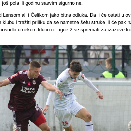
li još pola ili godinu sasvim sigurno ne.
d Lensom ali i Čelikom jako bitna odluka. Da li će ostati u o
klubu i tražiti priliku da se nametne šefu struke ili će pak 
posudbi u nekom klubu iz Ligue 2 se spremati za izazove ko