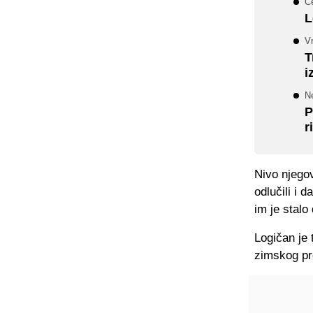
Če
L
V
T
i
N
P
r
Nivo njegov
odlučili i 
im je stalo
Logičan je 
zimskog pre