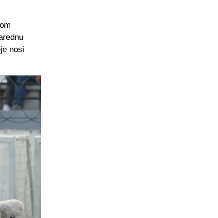
vom
narednu
je nosi