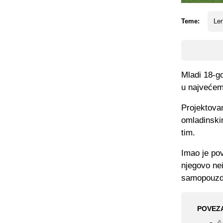
Teme:
Le
Mladi 18-g
u najvećem 
Projektovan
omladinski
tim.
Imao je pov
njegovo ne
samopouzd
POVEZ