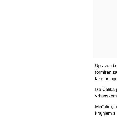
Upravo zbog
formiran za
lako prilago
Iza Čelika
vrhunskom 
Međutim, n
krajnjem sl