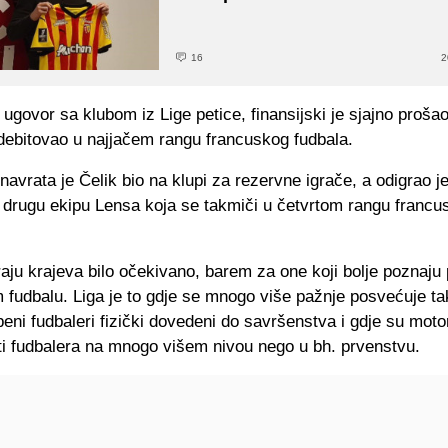
16
2
 ugovor sa klubom iz Lige petice, finansijski je sjajno prošao
 debitovao u najjačem rangu francuskog fudbala.
navrata je Čelik bio na klupi za rezervne igrače, a odigrao je
drugu ekipu Lensa koja se takmiči u četvrtom rangu francu
kraju krajeva bilo očekivano, barem za one koji bolje poznaju p
fudbalu. Liga je to gdje se mnogo više pažnje posvećuje takt
ni fudbaleri fizički dovedeni do savršenstva i gdje su moto
i fudbalera na mnogo višem nivou nego u bh. prvenstvu.