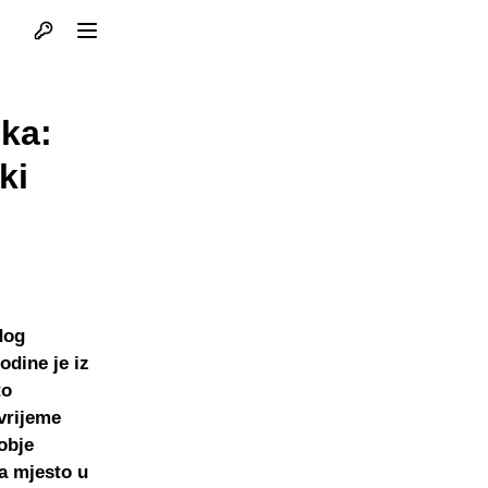
Otvori profil
Otvori meni
ka:
ki
dog
odine je iz
to
vrijeme
obje
za mjesto u