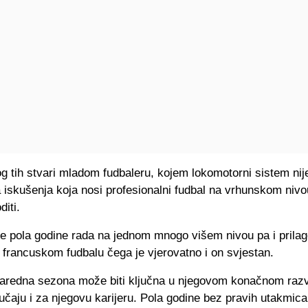
 tih stvari mladom fudbaleru, kojem lokomotorni sistem nij
 iskušenja koja nosi profesionalni fudbal na vrhunskom nivou
diti.
 je pola godine rada na jednom mnogo višem nivou pa i prila
francuskom fudbalu čega je vjerovatno i on svjestan.
aredna sezona može biti ključna u njegovom konačnom razv
učaju i za njegovu karijeru. Pola godine bez pravih utakmic