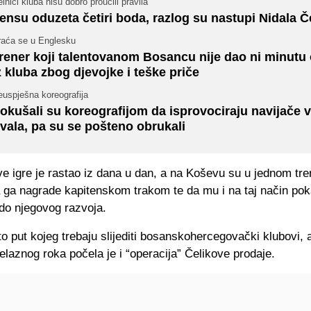
lnici kluba nisu dobro proučili pravila
ensu oduzeta četiri boda, razlog su nastupi Nidala Č
raća se u Englesku
rener koji talentovanom Bosancu nije dao ni minutu 
z kluba zbog djevojke i teške priče
euspješna koreografija
okušali su koreografijom da isprovociraju navijače v
ivala, pa su se pošteno obrukali
e igre je rastao iz dana u dan, a na Koševu su u jednom tre
da ga nagrade kapitenskom trakom te da mu i na taj način po
 do njegovog razvoja.
to put kojeg trebaju slijediti bosanskohercegovački klubovi,
laznog roka počela je i “operacija” Čelikove prodaje.