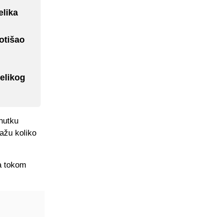
elika
otišao
elikog
nutku
kažu koliko
 a tokom