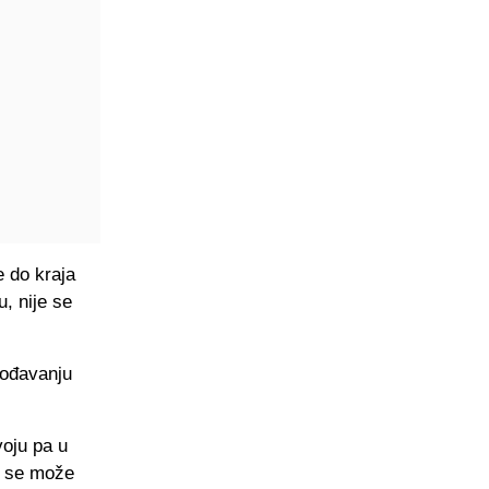
e do kraja
, nije se
gođavanju
oju pa u
a se može