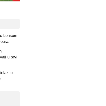
nio Lensom
 eura.
m
ali u prvi
dolazilo
o