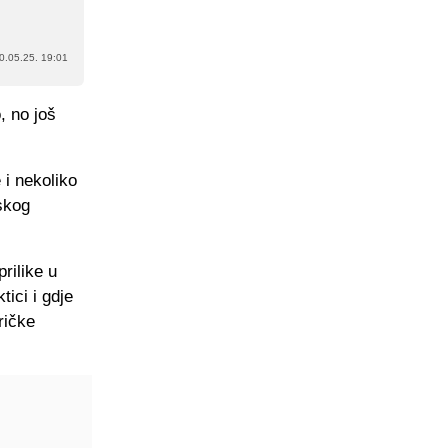
0.05.25. 19:01
, no još
 i nekoliko
skog
rilike u
ici i gdje
ričke