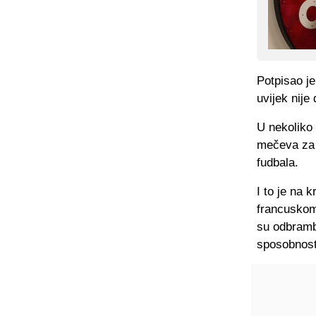
Potpisao je
uvijek nije
U nekoliko 
mečeva za 
fudbala.
I to je na 
francuskom 
su odbrambe
sposobnost