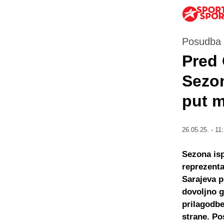
Posudba i
Pred 
Sezon
put m
26.05.25. - 11
Sezona isp
reprezenta
Sarajeva p
dovoljno g
prilagodbe
strane. Po