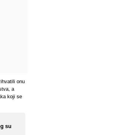
ihvatili onu
stva, a
aka koji se
og su