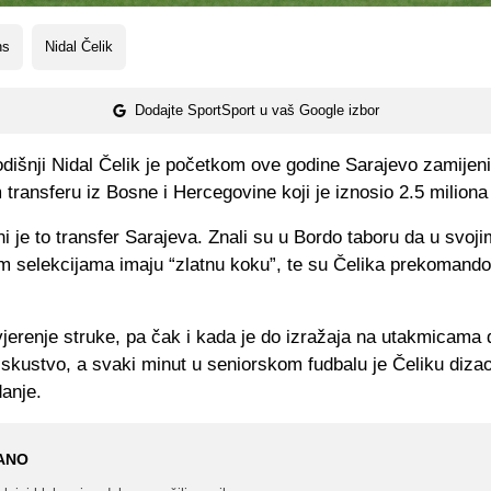
ns
Nidal Čelik
Dodajte SportSport u vaš Google izbor
odišnji Nidal Čelik je početkom ove godine Sarajevo zamije
transferu iz Bosne i Hercegovine koji je iznosio 2.5 miliona
i je to transfer Sarajeva. Znali su u Bordo taboru da u svoji
m selekcijama imaju “zlatnu koku”, te su Čelika prekomandov
jerenje struke, pa čak i kada je do izražaja na utakmicama 
iskustvo,
a svaki minut u seniorskom fudbalu je Čeliku diza
anje.
ANO