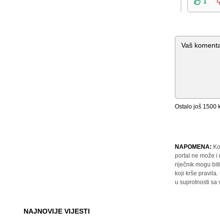
1
Komentar
Ostalo još
1500
k
NAPOMENA:
Ko
portal ne može i
riječnik mogu bit
koji krše pravil
u suprotnosti sa
NAJNOVIJE VIJESTI