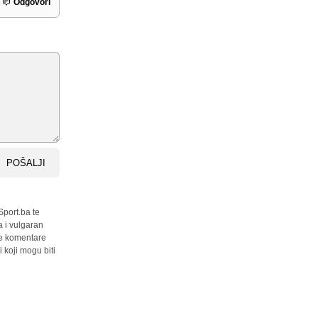
Odgovori
POŠALJI
Sport.ba te
a i vulgaran
sve komentare
 koji mogu biti