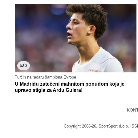
2
Turčin na radaru šampiona Evrope
U Madridu zatečeni mahnitom ponudom koja je
upravo stigla za Ardu Gulera!
KON
Copyright 2008-26. SportSport d.o.o. IS