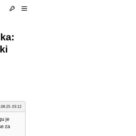
Otvori profil
Otvori meni
ka:
ki
.08.25. 03:12
gu je
se za