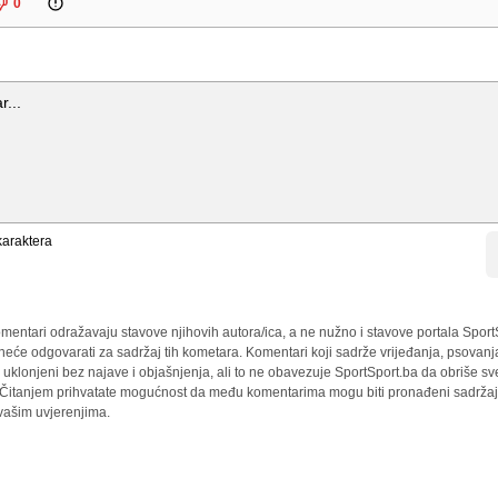
0
araktera
mentari odražavaju stavove njihovih autora/ica, a ne nužno i stavove portala Sport
 neće odgovarati za sadržaj tih kometara. Komentari koji sadrže vrijeđanja, psovanj
i uklonjeni bez najave i objašnjenja, ali to ne obavezuje SportSport.ba da obriše 
a. Čitanjem prihvatate mogućnost da među komentarima mogu biti pronađeni sadržaji
 vašim uvjerenjima.