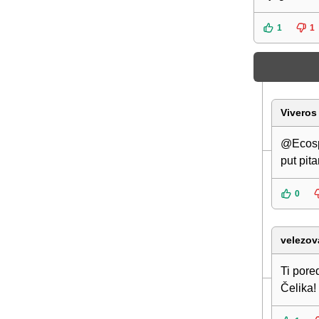
1
1
Viveros
@Ecospo
put pit
0
velezov
Ti pore
Čelika!