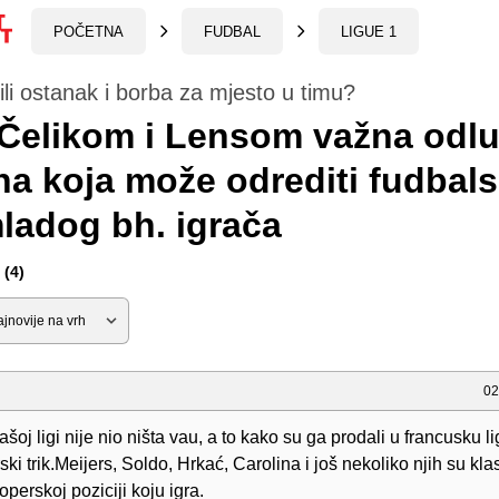
POČETNA
FUDBAL
LIGUE 1
li ostanak i borba za mjesto u timu?
Čelikom i Lensom važna odlu
a koja može odrediti fudbals
ladog bh. igrača
(4)
02
oj ligi nije nio ništa vau, a to kako su ga prodali u francusku li
ki trik.Meijers, Soldo, Hrkać, Carolina i još nekoliko njih su kla
operskoj poziciji koju igra.