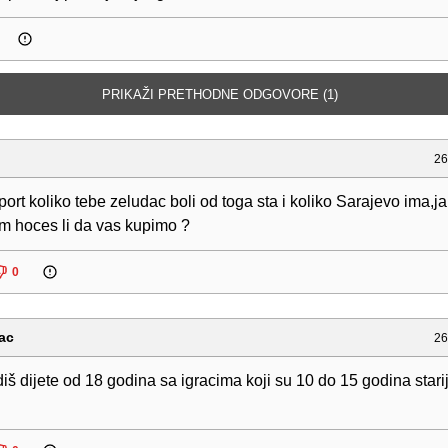
PRIKAŽI PRETHODNE ODGOVORE (1)
26
rt koliko tebe zeludac boli od toga sta i koliko Sarajevo ima,ja
am hoces li da vas kupimo ?
0
ac
26
diš dijete od 18 godina sa igracima koji su 10 do 15 godina starij