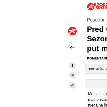
Posudba i
Pred 
Sezon
put m
KOMENTARI 
Sortiraj
Momak u naš
mađioničars
njega na št