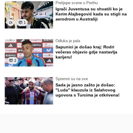
Prelijepe scene u Perthu
Igrači Juventusa su shvatili ko je
Kerim Alajbegović kada su stigli na
aerodrom u Australiji
1
Odluka je pala
Sapunici je došao kraj: Rodri
večeras objavio gdje nastavlja
karijeru!
2
Spremni su na sve
Sada je jasno zašto je došao:
"Luda" klauzula iz Salahovog
ugovora s Turcima je otkrivena!