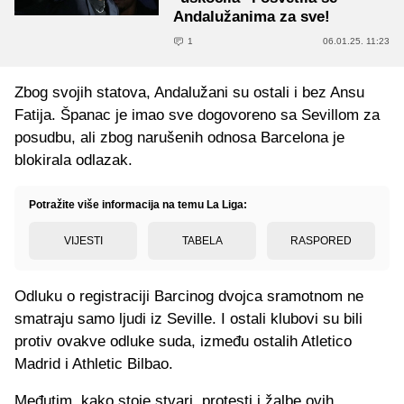
Andalužanima za sve!
1
06.01.25. 11:23
Zbog svojih statova, Andalužani su ostali i bez Ansu
Fatija. Španac je imao sve dogovoreno sa Sevillom za
posudbu, ali zbog narušenih odnosa Barcelona je
blokirala odlazak.
Potražite više informacija na temu La Liga:
VIJESTI
TABELA
RASPORED
Odluku o registraciji Barcinog dvojca sramotnom ne
smatraju samo ljudi iz Seville. I ostali klubovi su bili
protiv ovakve odluke suda, između ostalih Atletico
Madrid i Athletic Bilbao.
Međutim, kako stoje stvari, protesti i žalbe ovih