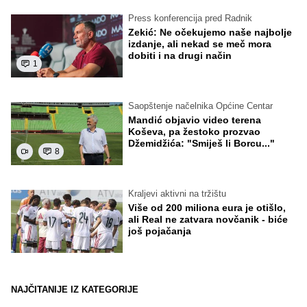
Press konferencija pred Radnik
Zekić: Ne očekujemo naše najbolje
izdanje, ali nekad se meč mora
dobiti i na drugi način
1
Saopštenje načelnika Općine Centar
Mandić objavio video terena
Koševa, pa žestoko prozvao
Džemidžića: "Smiješ li Borcu..."
8
Kraljevi aktivni na tržištu
Više od 200 miliona eura je otišlo,
ali Real ne zatvara novčanik - biće
još pojačanja
NAJČITANIJE IZ KATEGORIJE