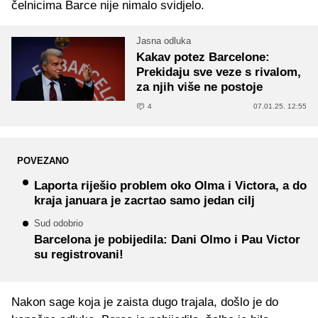
čelnicima Barce nije nimalo svidjelo.
Jasna odluka
Kakav potez Barcelone:
Prekidaju sve veze s rivalom,
za njih više ne postoje
4
07.01.25. 12:55
POVEZANO
Laporta riješio problem oko Olma i Victora, a do
kraja januara je zacrtao samo jedan cilj
Sud odobrio
Barcelona je pobijedila: Dani Olmo i Pau Victor
su registrovani!
Nakon sage koja je zaista dugo trajala, došlo je do