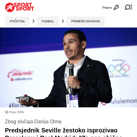
Prijava
Otvori profi
Ot
POČETNA
FUDBAL
PRIMERA DIVISION
Foto: EPA
Zbog slučaja Danija Olma
Predsjednik Seville žestoko isprozivao