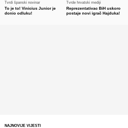
Tvrdi španski novinar
Tvrde hrvatski mediji
To je to! Vinicius Junior je
Reprezentativac BiH uskoro
donio odluku!
postaje novi igrač Hajduka!
NAJNOVIJE VIJESTI