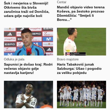
Centar
Šok i nevjerica u Sloveniji!
Mandić objavio video terena
Otkriveno šta bivša
Koševa, pa žestoko prozvao
zaručnica traži od Dončića,
Džemidžića: "Smiješ li
udara gdje najviše boli
Borcu..."
Odluka je pala
Bravo majstore
Sapunici je došao kraj: Rodri
Haris Tabaković junak
večeras objavio gdje
Salzburga: Ušao i pogodio
nastavlja karijeru!
za veliku pobjedu