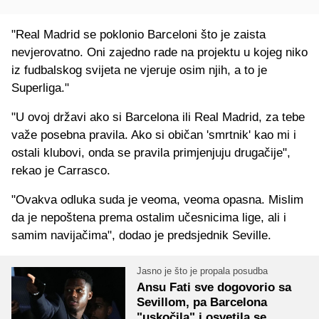
"Real Madrid se poklonio Barceloni što je zaista
nevjerovatno. Oni zajedno rade na projektu u kojeg niko
iz fudbalskog svijeta ne vjeruje osim njih, a to je
Superliga."
"U ovoj državi ako si Barcelona ili Real Madrid, za tebe
važe posebna pravila. Ako si običan 'smrtnik' kao mi i
ostali klubovi, onda se pravila primjenjuju drugačije",
rekao je Carrasco.
"Ovakva odluka suda je veoma, veoma opasna. Mislim
da je nepoštena prema ostalim učesnicima lige, ali i
samim navijačima", dodao je predsjednik Seville.
Jasno je što je propala posudba
Ansu Fati sve dogovorio sa
Sevillom, pa Barcelona
"uskočila" i osvetila se