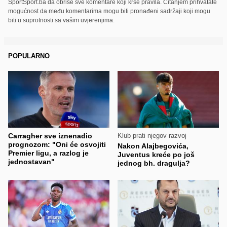
SportSport.ba da obriše sve komentare koji krše pravila. Čitanjem prihvatate
mogućnost da među komentarima mogu biti pronađeni sadržaji koji mogu
biti u suprotnosti sa vašim uvjerenjima.
POPULARNO
Carragher sve iznenadio
Klub prati njegov razvoj
prognozom: "Oni će osvojiti
Nakon Alajbegovića,
Premier ligu, a razlog je
Juventus kreće po još
jednostavan"
jednog bh. dragulja?