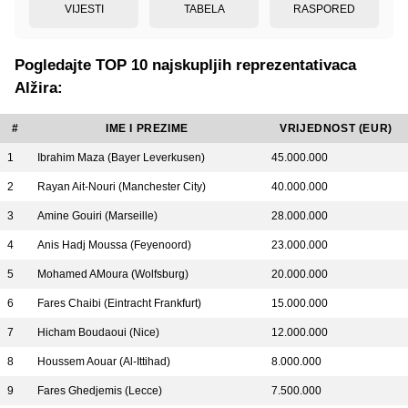
VIJESTI
TABELA
RASPORED
Pogledajte TOP 10 najskupljih reprezentativaca
Alžira:
#
IME I PREZIME
VRIJEDNOST (EUR)
1
Ibrahim Maza (Bayer Leverkusen)
45.000.000
2
Rayan Ait-Nouri (Manchester City)
40.000.000
3
Amine Gouiri (Marseille)
28.000.000
4
Anis Hadj Moussa (Feyenoord)
23.000.000
5
Mohamed AMoura (Wolfsburg)
20.000.000
6
Fares Chaibi (Eintracht Frankfurt)
15.000.000
7
Hicham Boudaoui (Nice)
12.000.000
8
Houssem Aouar (Al-Ittihad)
8.000.000
9
Fares Ghedjemis (Lecce)
7.500.000