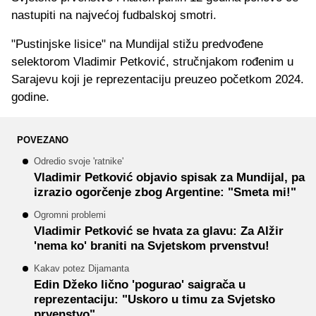
nastupiti na najvećoj fudbalskoj smotri.
"Pustinjske lisice" na Mundijal stižu predvođene
selektorom Vladimir Petković, stručnjakom rođenim u
Sarajevu koji je reprezentaciju preuzeo početkom 2024.
godine.
POVEZANO
Odredio svoje 'ratnike'
Vladimir Petković objavio spisak za Mundijal, pa
izrazio ogorčenje zbog Argentine: "Smeta mi!"
Ogromni problemi
Vladimir Petković se hvata za glavu: Za Alžir
'nema ko' braniti na Svjetskom prvenstvu!
Kakav potez Dijamanta
Edin Džeko lično 'pogurao' saigrača u
reprezentaciju: "Uskoro u timu za Svjetsko
prvenstvo"