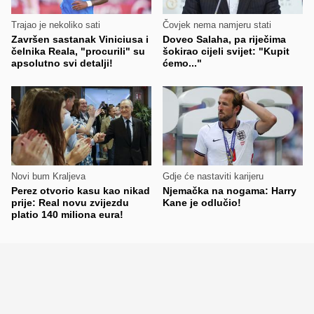
Trajao je nekoliko sati
Čovjek nema namjeru stati
Završen sastanak Viniciusa i
Doveo Salaha, pa riječima
čelnika Reala, "procurili" su
šokirao cijeli svijet: "Kupit
apsolutno svi detalji!
ćemo..."
Novi bum Kraljeva
Gdje će nastaviti karijeru
Perez otvorio kasu kao nikad
Njemačka na nogama: Harry
prije: Real novu zvijezdu
Kane je odlučio!
platio 140 miliona eura!