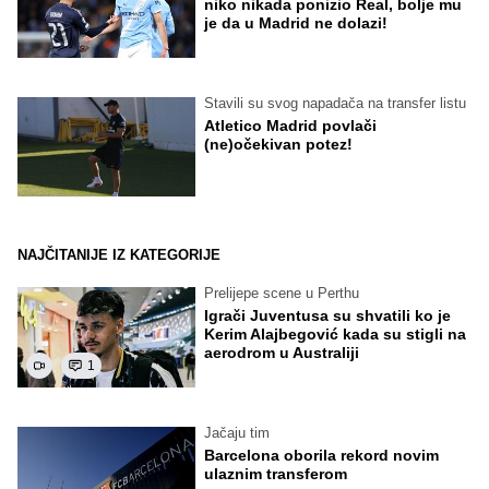
niko nikada ponizio Real, bolje mu
je da u Madrid ne dolazi!
Stavili su svog napadača na transfer listu
Atletico Madrid povlači
(ne)očekivan potez!
NAJČITANIJE IZ KATEGORIJE
Prelijepe scene u Perthu
Igrači Juventusa su shvatili ko je
Kerim Alajbegović kada su stigli na
aerodrom u Australiji
1
Jačaju tim
Barcelona oborila rekord novim
ulaznim transferom