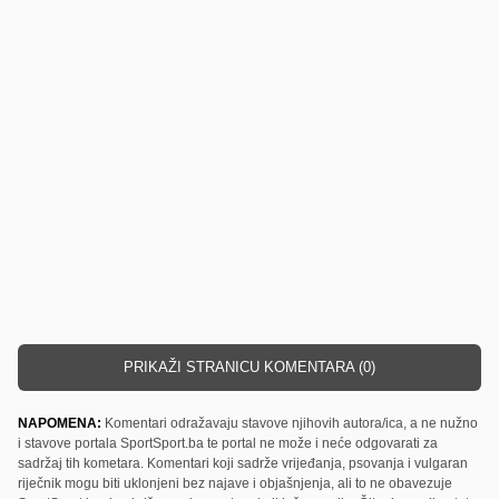
PRIKAŽI STRANICU KOMENTARA (0)
NAPOMENA:
Komentari odražavaju stavove njihovih autora/ica, a ne nužno
i stavove portala SportSport.ba te portal ne može i neće odgovarati za
sadržaj tih kometara. Komentari koji sadrže vrijeđanja, psovanja i vulgaran
riječnik mogu biti uklonjeni bez najave i objašnjenja, ali to ne obavezuje