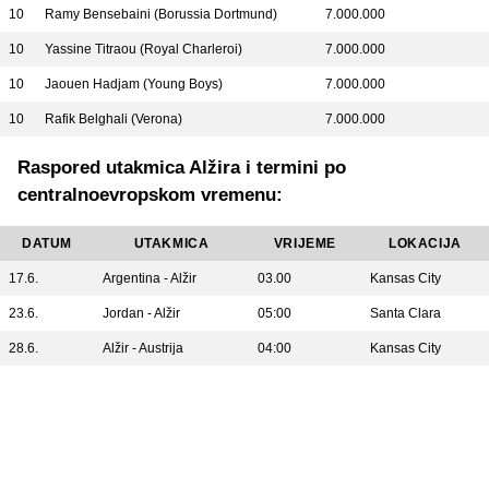
10
Ramy Bensebaini (Borussia Dortmund)
7.000.000
10
Yassine Titraou (Royal Charleroi)
7.000.000
10
Jaouen Hadjam (Young Boys)
7.000.000
10
Rafik Belghali (Verona)
7.000.000
Raspored utakmica Alžira i termini po
centralnoevropskom vremenu:
DATUM
UTAKMICA
VRIJEME
LOKACIJA
17.6.
Argentina - Alžir
03.00
Kansas City
23.6.
Jordan - Alžir
05:00
Santa Clara
28.6.
Alžir - Austrija
04:00
Kansas City