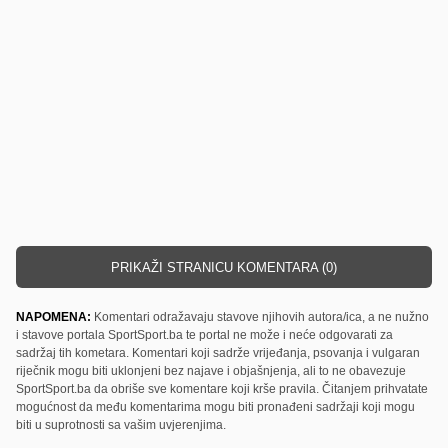
PRIKAŽI STRANICU KOMENTARA (0)
NAPOMENA:
Komentari odražavaju stavove njihovih autora/ica, a ne nužno
i stavove portala SportSport.ba te portal ne može i neće odgovarati za
sadržaj tih kometara. Komentari koji sadrže vrijeđanja, psovanja i vulgaran
riječnik mogu biti uklonjeni bez najave i objašnjenja, ali to ne obavezuje
SportSport.ba da obriše sve komentare koji krše pravila. Čitanjem prihvatate
mogućnost da među komentarima mogu biti pronađeni sadržaji koji mogu
biti u suprotnosti sa vašim uvjerenjima.