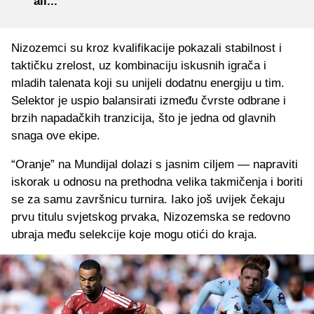
ali..."
Nizozemci su kroz kvalifikacije pokazali stabilnost i
taktičku zrelost, uz kombinaciju iskusnih igrača i
mladih talenata koji su unijeli dodatnu energiju u tim.
Selektor je uspio balansirati između čvrste odbrane i
brzih napadačkih tranzicija, što je jedna od glavnih
snaga ove ekipe.
“Oranje” na Mundijal dolazi s jasnim ciljem — napraviti
iskorak u odnosu na prethodna velika takmičenja i boriti
se za samu završnicu turnira. Iako još uvijek čekaju
prvu titulu svjetskog prvaka, Nizozemska se redovno
ubraja među selekcije koje mogu otići do kraja.