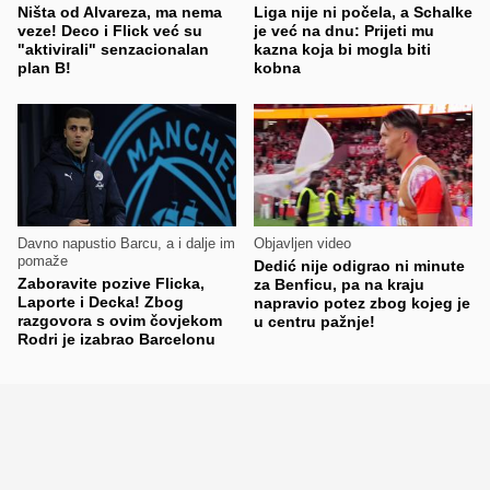
Ništa od Alvareza, ma nema
Liga nije ni počela, a Schalke
veze! Deco i Flick već su
je već na dnu: Prijeti mu
"aktivirali" senzacionalan
kazna koja bi mogla biti
plan B!
kobna
Davno napustio Barcu, a i dalje im
Objavljen video
pomaže
Dedić nije odigrao ni minute
Zaboravite pozive Flicka,
za Benficu, pa na kraju
Laporte i Decka! Zbog
napravio potez zbog kojeg je
razgovora s ovim čovjekom
u centru pažnje!
Rodri je izabrao Barcelonu