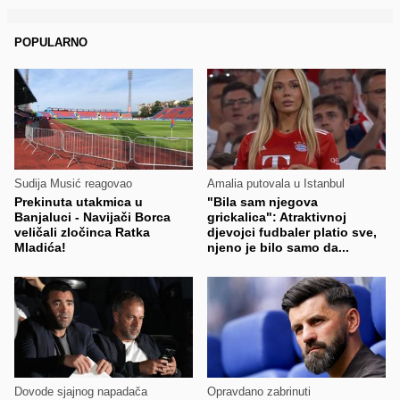
POPULARNO
Sudija Musić reagovao
Amalia putovala u Istanbul
Prekinuta utakmica u
"Bila sam njegova
Banjaluci - Navijači Borca
grickalica": Atraktivnoj
veličali zločinca Ratka
djevojci fudbaler platio sve,
Mladića!
njeno je bilo samo da...
Dovode sjajnog napadača
Opravdano zabrinuti