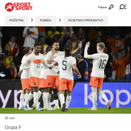
Prijava
Otvori profi
Ot
POČETNA
FUDBAL
SVJETSKO PRVENSTVO
ANP
Grupa F