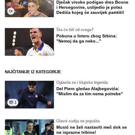
Dječak visoko podigao dres Bosne
i Hercegovine, uslijedio je potez
Dedića kojeg će zauvijek pamtiti!
Šta će biti od svega?
Pobuna u Interu zbog Srbina:
"Nemoj da ga neko..."
NAJČITANIJE IZ KATEGORIJE
Oglasila se i klupska legenda
Del Piero gledao Alajbegovića:
"Mislim da za tim nema potrebe"
1
Glavni sudija ne popušta
Musić ne želi nastaviti meč dok se
ne isprazne tribine!