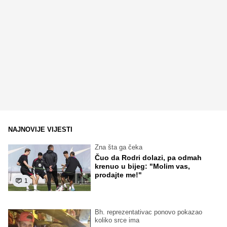
NAJNOVIJE VIJESTI
Zna šta ga čeka
Čuo da Rodri dolazi, pa odmah
krenuo u bijeg: "Molim vas,
prodajte me!"
1
Bh. reprezentativac ponovo pokazao
koliko srce ima