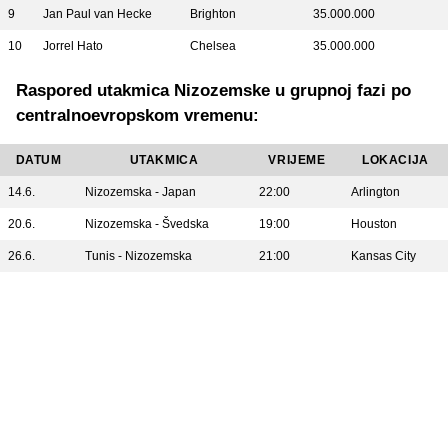
9
Jan Paul van Hecke
Brighton
35.000.000
10
Jorrel Hato
Chelsea
35.000.000
Raspored utakmica Nizozemske u grupnoj fazi po
centralnoevropskom vremenu:
DATUM
UTAKMICA
VRIJEME
LOKACIJA
14.6.
Nizozemska - Japan
22:00
Arlington
20.6.
Nizozemska - Švedska
19:00
Houston
26.6.
Tunis - Nizozemska
21:00
Kansas City