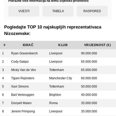
Potražite više informacija na temu Svjetsko prvenstvo:
VIJESTI
TABELA
RASPORED
Pogledajte TOP 10 najskupljih reprezentativaca
Nizozemske:
#
IGRAČ
KLUB
VRIJEDNOST (€)
1
Ryan Gravenberch
Liverpool
90.000.000
2
Cody Gakpo
Liverpool
65.000.000
3
Micky Van de Ven
Tottenham
65.000.000
4
Tijjani Rejinders
Manchester City
60.000.000
5
Xavi Simons
Tottenham
50.000.000
6
Bart Verbruggen
Brighton
40.000.000
7
Donyell Malen
Roma
35.000.000
8
Jeremi Frimpong
Liverpool
35.000.000