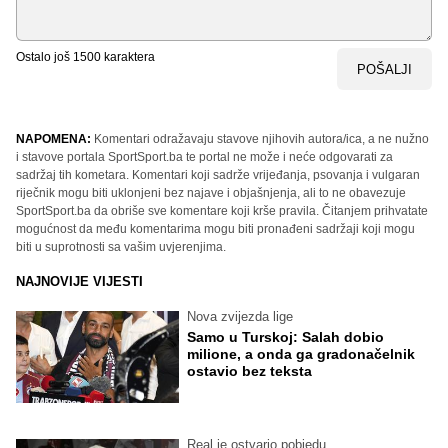
Ostalo još
1500
karaktera
POŠALJI
NAPOMENA:
Komentari odražavaju stavove njihovih autora/ica, a ne nužno
i stavove portala SportSport.ba te portal ne može i neće odgovarati za
sadržaj tih kometara. Komentari koji sadrže vrijeđanja, psovanja i vulgaran
riječnik mogu biti uklonjeni bez najave i objašnjenja, ali to ne obavezuje
SportSport.ba da obriše sve komentare koji krše pravila. Čitanjem prihvatate
mogućnost da među komentarima mogu biti pronađeni sadržaji koji mogu
biti u suprotnosti sa vašim uvjerenjima.
NAJNOVIJE VIJESTI
Nova zvijezda lige
Samo u Turskoj: Salah dobio
milione, a onda ga gradonačelnik
ostavio bez teksta
Real je ostvario pobjedu