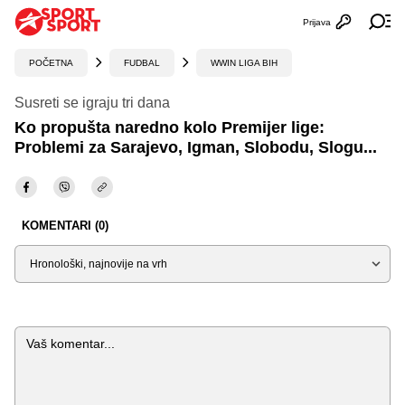
Prijava
Otvori profi
Ot
POČETNA
FUDBAL
WWIN LIGA BIH
Susreti se igraju tri dana
Ko propušta naredno kolo Premijer lige:
Problemi za Sarajevo, Igman, Slobodu, Slogu...
KOMENTARI (0)
Sortiraj
Komentar