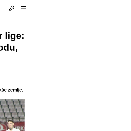
Otvori profil
Otvori meni
 lige:
odu,
aše zemlje.