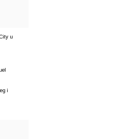
City u
uel
eg i