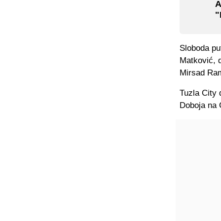
A
"
Sloboda pu
Matković, d
Mirsad Ram
Tuzla City 
Doboja na 