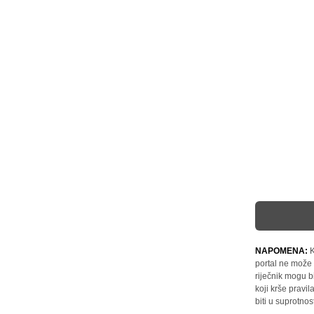
NAPOMENA:
K
portal ne može 
riječnik mogu b
koji krše pravi
biti u suprotnos