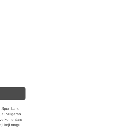
tSport.ba te
ja i vulgaran
 sve komentare
ji koji mogu