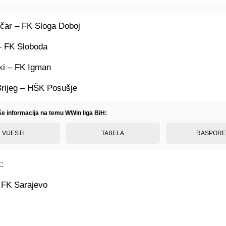
ičar – FK Sloga Doboj
– FK Sloboda
ki – FK Igman
Brijeg – HŠK Posušje
iše informacija na temu WWin liga BiH:
VIJESTI
TABELA
RASPOR
:
 FK Sarajevo