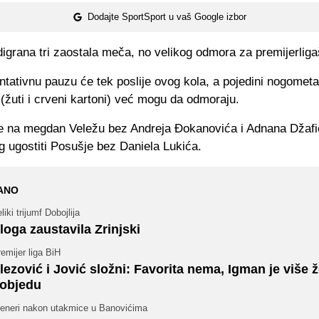
Dodajte SportSport u vaš Google izbor
digrana tri zaostala meča, no velikog odmora za premijerlig
tativnu pauzu će tek poslije ovog kola, a pojedini nogomet
(žuti i crveni kartoni) već mogu da odmoraju.
e na megdan Veležu bez Andreja Đokanovića i Adnana Džafi
eg ugostiti Posušje bez Daniela Lukića.
ANO
liki trijumf Dobojlija
loga zaustavila Zrinjski
emijer liga BiH
lezović i Jović složni: Favorita nema, Igman je više ž
objedu
reneri nakon utakmice u Banovićima