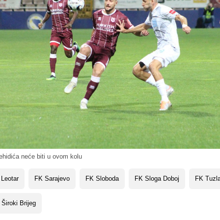
hidića neće biti u ovom kolu
Leotar
FK Sarajevo
FK Sloboda
FK Sloga Doboj
FK Tuzla
Široki Brijeg