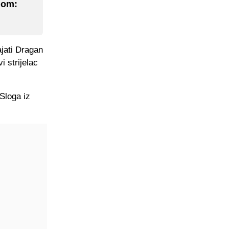
dom:
jati Dragan
i strijelac
Sloga iz