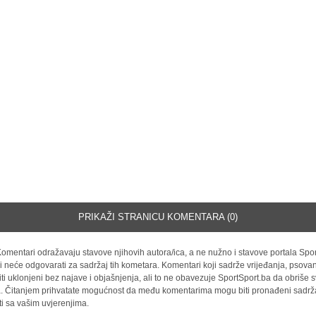
PRIKAŽI STRANICU KOMENTARA (0)
omentari odražavaju stavove njihovih autora/ica, a ne nužno i stavove portala Spor
i neće odgovarati za sadržaj tih kometara. Komentari koji sadrže vrijeđanja, psovan
iti uklonjeni bez najave i objašnjenja, ali to ne obavezuje SportSport.ba da obriše
la. Čitanjem prihvatate mogućnost da među komentarima mogu biti pronađeni sadrža
ti sa vašim uvjerenjima.