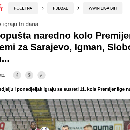
POČETNA
FUDBAL
WWIN LIGA BIH
 igraju tri dana
opušta naredno kolo Premijer
emi za Sarajevo, Igman, Slob
...
:02,
djelju i ponedjeljak igraju se susreti 11. kola Premijer lige n