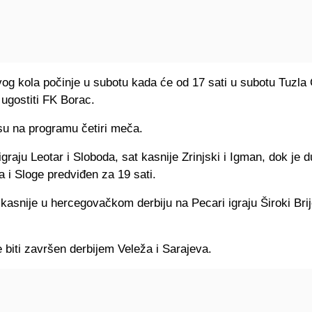
og kola počinje u subotu kada će od 17 sati u subotu Tuzla 
ugostiti FK Borac.
su na programu četiri meča.
igraju Leotar i Sloboda, sat kasnije Zrinjski i Igman, dok je d
a i Sloge predviđen za 19 sati.
kasnije u hercegovačkom derbiju na Pecari igraju Široki Brij
biti završen derbijem Veleža i Sarajeva.