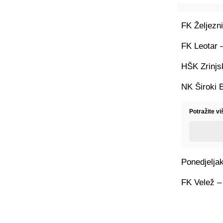
FK Željezn
FK Leotar 
HŠK Zrinjs
NK Široki 
Potražite v
Ponedjeljak
FK Velež –