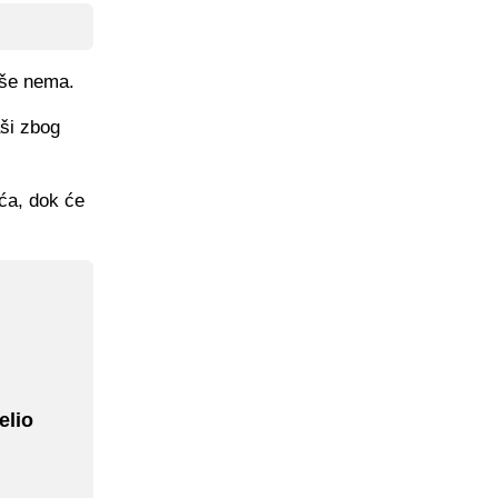
aše nema.
aši zbog
ća, dok će
elio