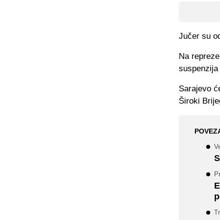
Jučer su o
Na reprezen
suspenzija 
Sarajevo ć
Široki Brij
POVEZ
Ve
S
Pr
E
p
T