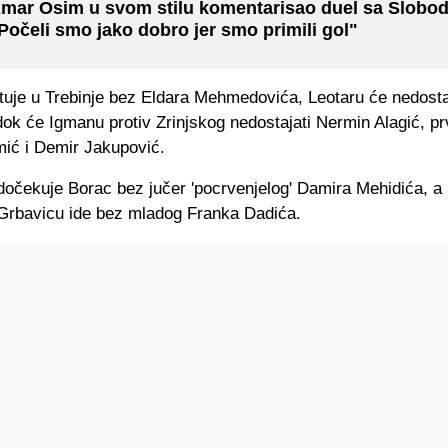
mar Osim u svom stilu komentarisao duel sa Slobo
Počeli smo jako dobro jer smo primili gol"
tuje u Trebinje bez Eldara Mehmedovića, Leotaru će nedosta
ok će Igmanu protiv Zrinjskog nedostajati Nermin Alagić, prv
ić i Demir Jakupović.
dočekuje Borac bez jučer 'pocrvenjelog' Damira Mehidića, a 
Grbavicu ide bez mladog Franka Dadića.