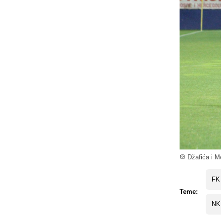
Džafića i Me
FK 
Teme:
NK 