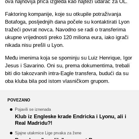
ova najnovija priča izgleda kao najteži udarac za OL.
Faktoring kompanije, koje su otkupile potraživanja
Botafoga, posljednjih dana počele su kontaktirati Lyon
tražeći povrat novca. Navodno se radi o transferima
ukupne vrijednosti preko 120 miliona eura, iako igrači
nikada nisu prešli u Lyon.
Među imenima koja se spominju su Luiz Henrique, Igor
Jesus i Savarino. Oni su, prema dokumentima, trebali
biti dio takozvanih intra-Eagle transfera, budući da su
oba kluba bila pod istom vlasničkom grupom.
POVEZANO
Pojavili se iznenada
Klub iz Engleske krade Endricka i Lyonu, ali i
Real Madridu?!
Sjajne utakmice Lige prvaka za žene