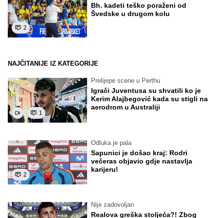
Bh. kadeti teško poraženi od
Švedske u drugom kolu
2
NAJČITANIJE IZ KATEGORIJE
Prelijepe scene u Perthu
Igrači Juventusa su shvatili ko je
Kerim Alajbegović kada su stigli na
aerodrom u Australiji
1
Odluka je pala
Sapunici je došao kraj: Rodri
večeras objavio gdje nastavlja
karijeru!
2
Nije zadovoljan
Realova greška stoljeća?! Zbog