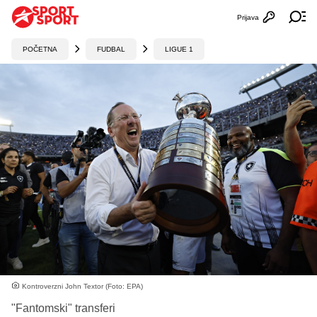
Prijava
Otvori profi
Ot
POČETNA
FUDBAL
LIGUE 1
Kontroverzni John Textor (Foto: EPA)
"Fantomski" transferi