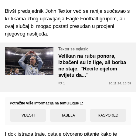
Bivši predsjednik John Textor već se ranije suočavao s
kritikama zbog upravljanja Eagle Football grupom, ali
ovaj slučaj bi mogao postati presudan u procjeni
njegovog naslijeđa.
Textor se oglasio
Velikan na rubu ponora,
izbačeni su iz lige, ali borba
ne staje: "Recite cijelom
svijetu da..."
1
20.11.24. 16:59
Potražite više informacija na temu Ligue 1:
VIJESTI
TABELA
RASPORED
I dok istraga traje, ostaje otvoreno pitanje kako je