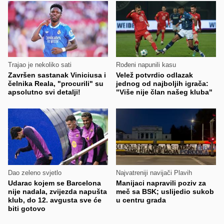
Trajao je nekoliko sati
Rođeni napunili kasu
Završen sastanak Viniciusa i
Velež potvrdio odlazak
čelnika Reala, "procurili" su
jednog od najboljih igrača:
apsolutno svi detalji!
"Više nije član našeg kluba"
Dao zeleno svjetlo
Najvatreniji navijači Plavih
Udarac kojem se Barcelona
Manijaci napravili poziv za
nije nadala, zvijezda napušta
meč sa BSK; uslijedio sukob
klub, do 12. avgusta sve će
u centru grada
biti gotovo