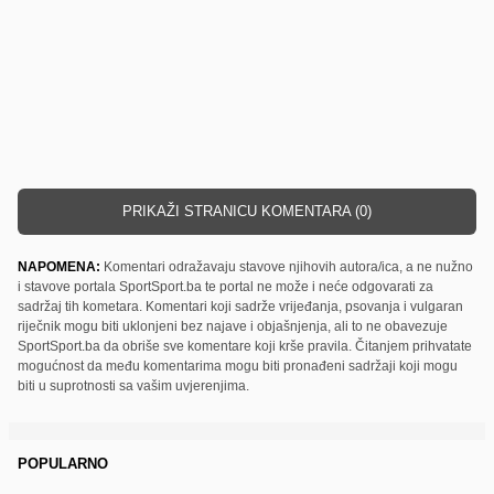
PRIKAŽI STRANICU KOMENTARA (0)
NAPOMENA:
Komentari odražavaju stavove njihovih autora/ica, a ne nužno
i stavove portala SportSport.ba te portal ne može i neće odgovarati za
sadržaj tih kometara. Komentari koji sadrže vrijeđanja, psovanja i vulgaran
riječnik mogu biti uklonjeni bez najave i objašnjenja, ali to ne obavezuje
SportSport.ba da obriše sve komentare koji krše pravila. Čitanjem prihvatate
mogućnost da među komentarima mogu biti pronađeni sadržaji koji mogu
biti u suprotnosti sa vašim uvjerenjima.
POPULARNO