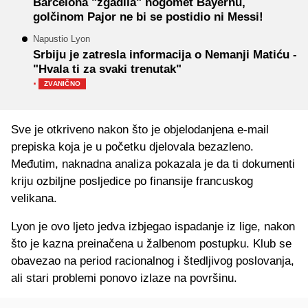
Barcelona "zgadila" nogomet Bayernu,
golčinom Pajor ne bi se postidio ni Messi!
Napustio Lyon
Srbiju je zatresla informacija o Nemanji Matiću -
"Hvala ti za svaki trenutak"
·
ZVANIČNO
Sve je otkriveno nakon što je objelodanjena e-mail
prepiska koja je u početku djelovala bezazleno.
Međutim, naknadna analiza pokazala je da ti dokumenti
kriju ozbiljne posljedice po finansije francuskog
velikana.
Lyon je ovo ljeto jedva izbjegao ispadanje iz lige, nakon
što je kazna preinačena u žalbenom postupku. Klub se
obavezao na period racionalnog i štedljivog poslovanja,
ali stari problemi ponovo izlaze na površinu.