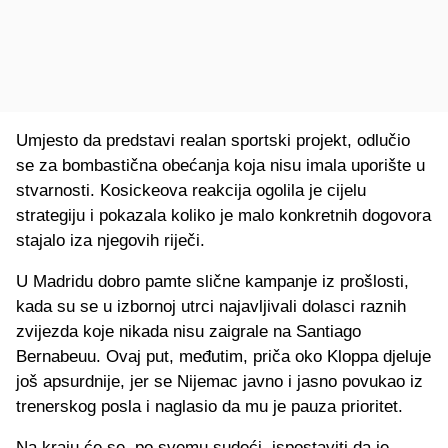
Umjesto da predstavi realan sportski projekt, odlučio
se za bombastična obećanja koja nisu imala uporište u
stvarnosti. Kosickeova reakcija ogolila je cijelu
strategiju i pokazala koliko je malo konkretnih dogovora
stajalo iza njegovih riječi.
U Madridu dobro pamte slične kampanje iz prošlosti,
kada su se u izbornoj utrci najavljivali dolasci raznih
zvijezda koje nikada nisu zaigrale na Santiago
Bernabeuu. Ovaj put, međutim, priča oko Kloppa djeluje
još apsurdnije, jer se Nijemac javno i jasno povukao iz
trenerskog posla i naglasio da mu je pauza prioritet.
Na kraju će se, po svemu sudeći, ispostaviti da je