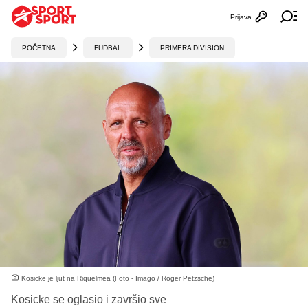
Prijava
Otvori profi
Ot
POČETNA
FUDBAL
PRIMERA DIVISION
Kosicke je ljut na Riquelmea (Foto - Imago / Roger Petzsche)
Kosicke se oglasio i završio sve