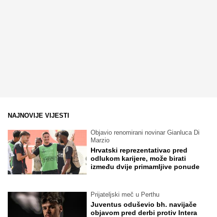
NAJNOVIJE VIJESTI
Objavio renomirani novinar Gianluca Di
Marzio
Hrvatski reprezentativac pred
odlukom karijere, može birati
između dvije primamljive ponude
Prijateljski meč u Perthu
Juventus oduševio bh. navijače
objavom pred derbi protiv Intera