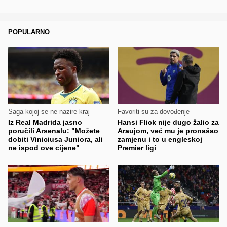
POPULARNO
Saga kojoj se ne nazire kraj
Favoriti su za dovođenje
Iz Real Madrida jasno
Hansi Flick nije dugo žalio za
poručili Arsenalu: "Možete
Araujom, već mu je pronašao
dobiti Viniciusa Juniora, ali
zamjenu i to u engleskoj
ne ispod ove cijene"
Premier ligi