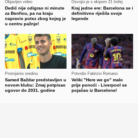
Objavljen video
Osvojio je s ekipom 21 trofej
Dedić nije odigrao ni minute
Kraj jedne ere: Barcelona se i
za Benficu, pa na kraju
definitivno riješila svoje
napravio potez zbog kojeg je
legende
u centru pažnje!
Promijenio sredinu
Potvrdio Fabrizio Romano
Samed Baždar predstavljen u
Veliki "Here we go" malo
novom klubu: Zmaj potpisao
prije ponoći - Liverpool se
ugovor do 2031. godine
pojačao iz Barcelone!