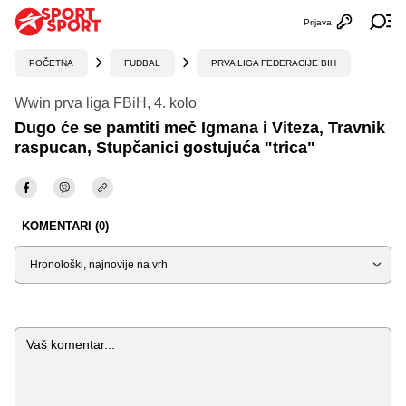
Prijava
Otvori profi
Ot
POČETNA
FUDBAL
PRVA LIGA FEDERACIJE BIH
Wwin prva liga FBiH, 4. kolo
Dugo će se pamtiti meč Igmana i Viteza, Travnik
raspucan, Stupčanici gostujuća "trica"
KOMENTARI (0)
Sortiraj
Komentar