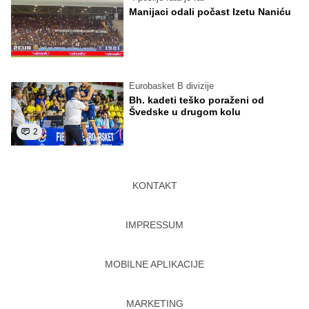
Manijaci odali počast Izetu Naniću
Eurobasket B divizije
Bh. kadeti teško poraženi od
Švedske u drugom kolu
2
KONTAKT
IMPRESSUM
MOBILNE APLIKACIJE
MARKETING