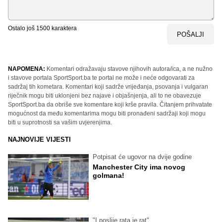
Ostalo još
1500
karaktera
POŠALJI
NAPOMENA:
Komentari odražavaju stavove njihovih autora/ica, a ne nužno
i stavove portala SportSport.ba te portal ne može i neće odgovarati za
sadržaj tih kometara. Komentari koji sadrže vrijeđanja, psovanja i vulgaran
riječnik mogu biti uklonjeni bez najave i objašnjenja, ali to ne obavezuje
SportSport.ba da obriše sve komentare koji krše pravila. Čitanjem prihvatate
mogućnost da među komentarima mogu biti pronađeni sadržaji koji mogu
biti u suprotnosti sa vašim uvjerenjima.
NAJNOVIJE VIJESTI
Potpisat će ugovor na dvije godine
Manchester City ima novog
golmana!
"I poslije rata je rat"