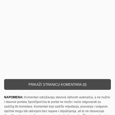
PRIKAŽI STRANICU KOMENTARA (0)
NAPOMENA:
Komentari odražavaju stavove njihovih autora/ica, a ne nužno
i stavove portala SportSport.ba te portal ne može i neće odgovarati za
sadržaj tih kometara. Komentari koji sadrže vrijeđanja, psovanja i vulgaran
riječnik mogu biti uklonjeni bez najave i objašnjenja, ali to ne obavezuje