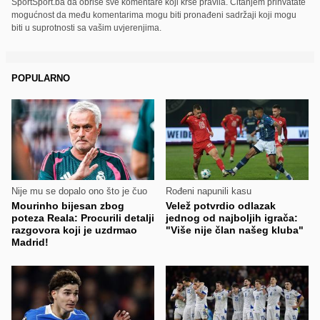
SportSport.ba da obriše sve komentare koji krše pravila. Čitanjem prihvatate
mogućnost da među komentarima mogu biti pronađeni sadržaji koji mogu
biti u suprotnosti sa vašim uvjerenjima.
POPULARNO
Nije mu se dopalo ono što je čuo
Rođeni napunili kasu
Mourinho bijesan zbog
Velež potvrdio odlazak
poteza Reala: Procurili detalji
jednog od najboljih igrača:
razgovora koji je uzdrmao
"Više nije član našeg kluba"
Madrid!