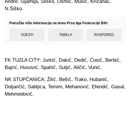
Andre, Sijamija, Sliško, Osmić, Musić, Križanac,
N.Šiško.
Potražite više informacija na temu Prva liga Federacije BiH:
VIJESTI
TABELA
RASPORED
FK TUZLA CITY: Jurkić, Dakić, Dedić, Ćosić, Berbić,
Bajrić, Husović, Spahić, Suljić, Aličić, Vunić.
NK STUPČANICA: Žilić, Bešić, Trako, Hubanić,
Doljančić, Sabljica, Temim, Mehanović, Efendić, Gasal,
Mehmedović.