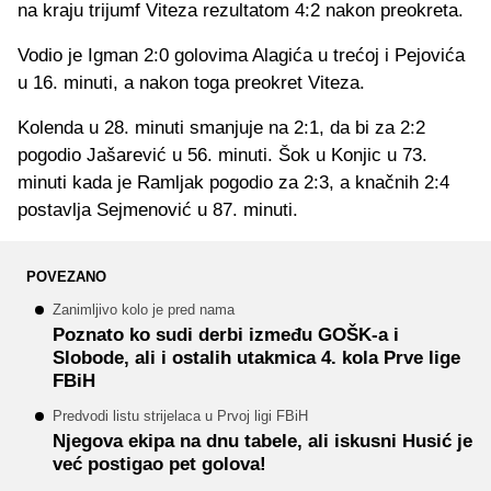
na kraju trijumf Viteza rezultatom 4:2 nakon preokreta.
Vodio je Igman 2:0 golovima Alagića u trećoj i Pejovića
u 16. minuti, a nakon toga preokret Viteza.
Kolenda u 28. minuti smanjuje na 2:1, da bi za 2:2
pogodio Jašarević u 56. minuti. Šok u Konjic u 73.
minuti kada je Ramljak pogodio za 2:3, a knačnih 2:4
postavlja Sejmenović u 87. minuti.
POVEZANO
Zanimljivo kolo je pred nama
Poznato ko sudi derbi između GOŠK-a i
Slobode, ali i ostalih utakmica 4. kola Prve lige
FBiH
Predvodi listu strijelaca u Prvoj ligi FBiH
Njegova ekipa na dnu tabele, ali iskusni Husić je
već postigao pet golova!