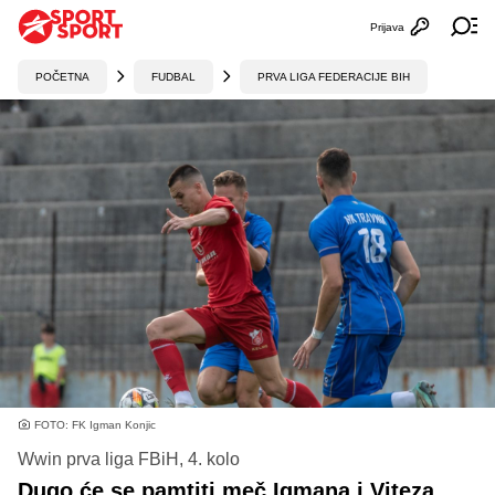
Prijava
Otvori profi
Ot
POČETNA
FUDBAL
PRVA LIGA FEDERACIJE BIH
FOTO: FK Igman Konjic
Wwin prva liga FBiH, 4. kolo
Dugo će se pamtiti meč Igmana i Viteza,