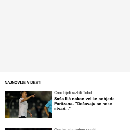
NAJNOVIJE VIJESTI
Crno-bijeli razbili Tobol
Saša Ilić nakon velike pobjede
Partizana: "Dešavaju se neke
stvari..."
Ovo im nije trebao uraditi