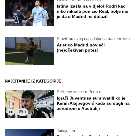
Istina izašla na vidjelo! Rodri kao
niko nikada ponizio Real, bolje mu
je da u Madrid ne dolazi!
Stavili su svog napadača na transfer listu
Atletico Madrid povlači
(ne)očekivan potez!
NAJČITANIJE IZ KATEGORIJE
Prelijepe scene u Perthu
Igrači Juventusa su shvatili ko je
Kerim Alajbegović kada su stigli na
aerodrom u Australiji
1
Jačaju tim