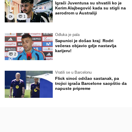
Igrači Juventusa su shvatili ko je
Kerim Alajbegović kada su stigli na
aerodrom u Australiji
1
Odluka je pala
Sapunici je došao kraj: Rodri
večeras objavio gdje nastavlja
karijeru!
2
Vratili se u Barcelonu
Flick sinoć održao sastanak, pa
trojici igrača Barcelone saopštio da
napuste pripreme