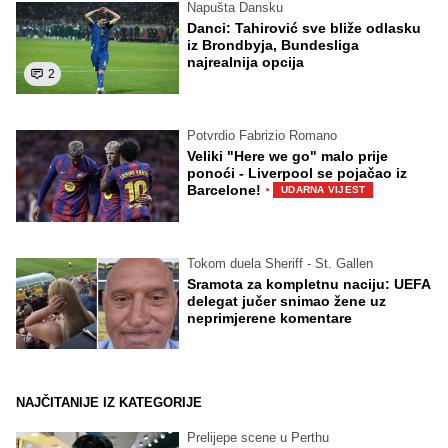
Napušta Dansku
Danci: Tahirović sve bliže odlasku
iz Brondbyja, Bundesliga
najrealnija opcija
2
Potvrdio Fabrizio Romano
Veliki "Here we go" malo prije
ponoći - Liverpool se pojačao iz
·
Barcelone!
UDARNA VIJEST
Tokom duela Sheriff - St. Gallen
Sramota za kompletnu naciju: UEFA
delegat jučer snimao žene uz
neprimjerene komentare
NAJČITANIJE IZ KATEGORIJE
Prelijepe scene u Perthu