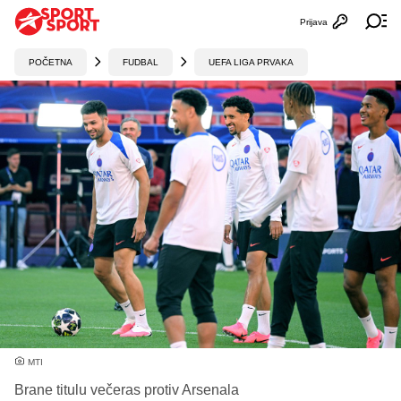
Prijava
Otvori profi
Ot
POČETNA
FUDBAL
UEFA LIGA PRVAKA
MTI
Brane titulu večeras protiv Arsenala