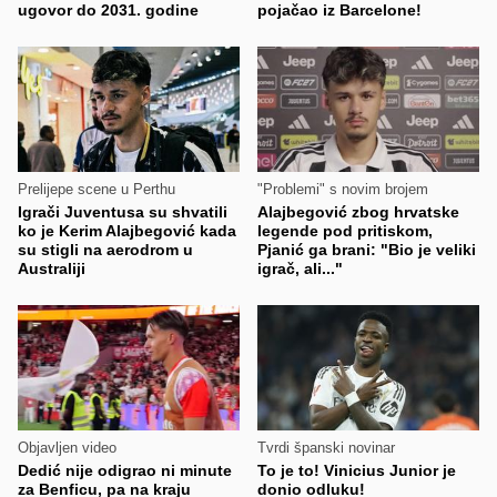
ugovor do 2031. godine
pojačao iz Barcelone!
Prelijepe scene u Perthu
"Problemi" s novim brojem
Igrači Juventusa su shvatili
Alajbegović zbog hrvatske
ko je Kerim Alajbegović kada
legende pod pritiskom,
su stigli na aerodrom u
Pjanić ga brani: "Bio je veliki
Australiji
igrač, ali..."
Objavljen video
Tvrdi španski novinar
Dedić nije odigrao ni minute
To je to! Vinicius Junior je
za Benficu, pa na kraju
donio odluku!