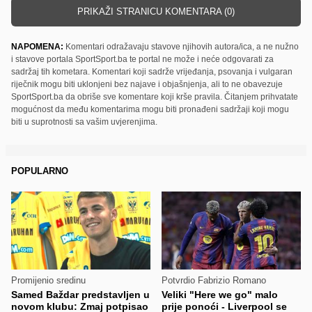
PRIKAŽI STRANICU KOMENTARA (0)
NAPOMENA:
Komentari odražavaju stavove njihovih autora/ica, a ne nužno
i stavove portala SportSport.ba te portal ne može i neće odgovarati za
sadržaj tih kometara. Komentari koji sadrže vrijeđanja, psovanja i vulgaran
riječnik mogu biti uklonjeni bez najave i objašnjenja, ali to ne obavezuje
SportSport.ba da obriše sve komentare koji krše pravila. Čitanjem prihvatate
mogućnost da među komentarima mogu biti pronađeni sadržaji koji mogu
biti u suprotnosti sa vašim uvjerenjima.
POPULARNO
Promijenio sredinu
Potvrdio Fabrizio Romano
Samed Baždar predstavljen u
Veliki "Here we go" malo
novom klubu: Zmaj potpisao
prije ponoći - Liverpool se