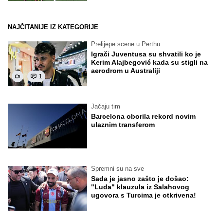
NAJČITANIJE IZ KATEGORIJE
Prelijepe scene u Perthu
Igrači Juventusa su shvatili ko je
Kerim Alajbegović kada su stigli na
aerodrom u Australiji
1
Jačaju tim
Barcelona oborila rekord novim
ulaznim transferom
Spremni su na sve
Sada je jasno zašto je došao:
"Luda" klauzula iz Salahovog
ugovora s Turcima je otkrivena!