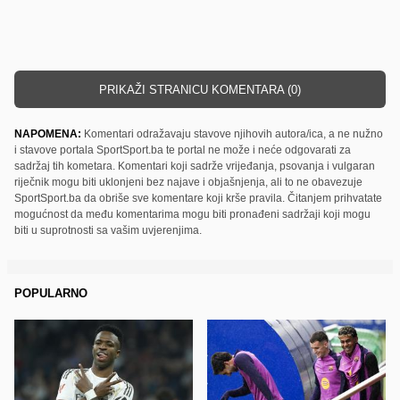
PRIKAŽI STRANICU KOMENTARA (0)
NAPOMENA:
Komentari odražavaju stavove njihovih autora/ica, a ne nužno
i stavove portala SportSport.ba te portal ne može i neće odgovarati za
sadržaj tih kometara. Komentari koji sadrže vrijeđanja, psovanja i vulgaran
riječnik mogu biti uklonjeni bez najave i objašnjenja, ali to ne obavezuje
SportSport.ba da obriše sve komentare koji krše pravila. Čitanjem prihvatate
mogućnost da među komentarima mogu biti pronađeni sadržaji koji mogu
biti u suprotnosti sa vašim uvjerenjima.
POPULARNO