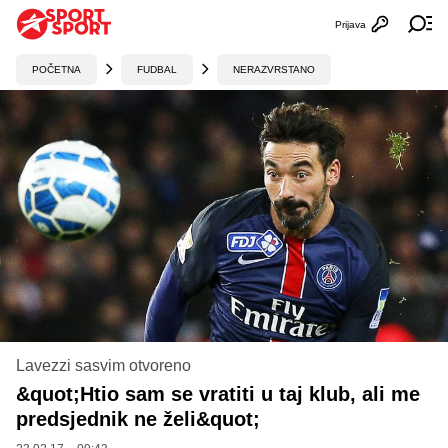
Prijava
Otvori profi
Ot
POČETNA
FUDBAL
NERAZVRSTANO
Lavezzi sasvim otvoreno
&quot;Htio sam se vratiti u taj klub, ali me
predsjednik ne želi&quot;