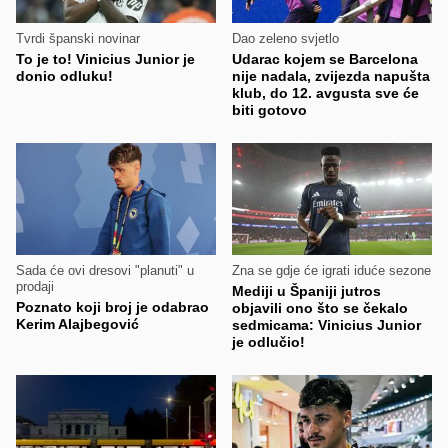
Tvrdi španski novinar
Dao zeleno svjetlo
To je to! Vinicius Junior je
Udarac kojem se Barcelona
donio odluku!
nije nadala, zvijezda napušta
klub, do 12. avgusta sve će
biti gotovo
Sada će ovi dresovi "planuti" u
Zna se gdje će igrati iduće sezone
prodaji
Mediji u Španiji jutros
Poznato koji broj je odabrao
objavili ono što se čekalo
Kerim Alajbegović
sedmicama: Vinicius Junior
je odlučio!