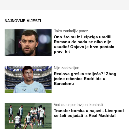
NAJNOVIJE VIJESTI
Jako zanimljiv potez
Ono što su iz Leipziga uradili
Romanu do sada se niko nije
usudio! Objava je brzo postala
pravi hit
Nije zadovoljan
Realova greška stoljeća?! Zbog
jedne rečenice Rodri ide u
Barcelonu
Već su uspostavljeni kontakti
Transfer bomba u najavi - Liverpool
se želi pojačati iz Real Madrida!