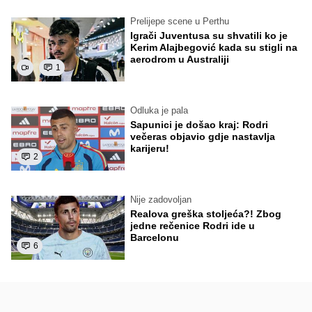
Prelijepe scene u Perthu
Igrači Juventusa su shvatili ko je
Kerim Alajbegović kada su stigli na
aerodrom u Australiji
1
Odluka je pala
Sapunici je došao kraj: Rodri
večeras objavio gdje nastavlja
karijeru!
2
Nije zadovoljan
Realova greška stoljeća?! Zbog
jedne rečenice Rodri ide u
Barcelonu
6