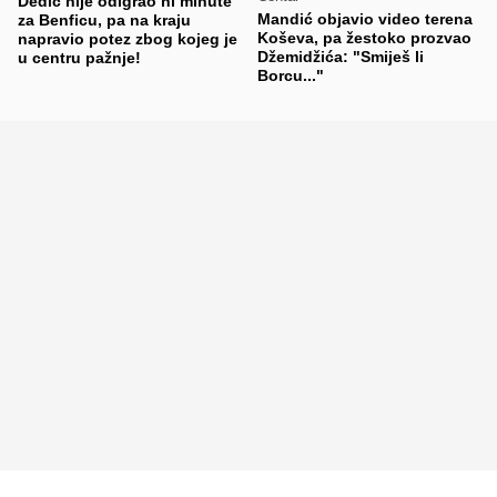
Dedić nije odigrao ni minute
Mandić objavio video terena
za Benficu, pa na kraju
Koševa, pa žestoko prozvao
napravio potez zbog kojeg je
Džemidžića: "Smiješ li
u centru pažnje!
Borcu..."