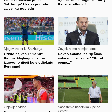
Haris Tabaković junak
Njemačka na nogama: Harry
Salzburga: Ušao i pogodio
Kane je odlučio!
za veliku pobjedu
Njegov trener iz Salzburga
Čovjek nema namjeru stati
Otkrio najveću "manu"
Doveo Salaha, pa riječima
Kerima Alajbegovića, pa
šokirao cijeli svijet: "Kupit
izgovorio riječi koje odjekuju
ćemo..."
Evropom!
Objavljen video
Saopštenje načelnika Općine
Centar