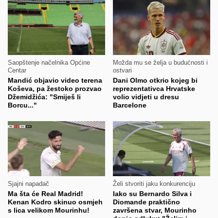
Saopštenje načelnika Općine
Možda mu se želja u budućnosti i
Centar
ostvari
Mandić objavio video terena
Dani Olmo otkrio kojeg bi
Koševa, pa žestoko prozvao
reprezentativca Hrvatske
Džemidžića: "Smiješ li
volio vidjeti u dresu
Borcu..."
Barcelone
Sjajni napadač
Želi stvoriti jaku konkurenciju
Ma šta će Real Madrid!
Iako su Bernardo Silva i
Kenan Kodro skinuo osmjeh
Diomande praktično
s lica velikom Mourinhu!
završena stvar, Mourinho