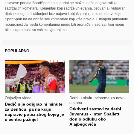
i stavove portala SportSport.ba te portal ne može i neće odgovarati za
sadržaj tih kometara. Komentari koji sadrže vrijeđanja, psovanja i vulgaran
riječnik mogu biti uklonjeni bez najave i objašnjenja, ali to ne obavezuje
SportSport.ba da obriše sve komentare koji krše pravila. Čitanjem prihvatate
mogućnost da među komentarima mogu biti pronađeni sadržaji koji mogu
biti u suprotnosti sa vašim uvjerenjima.
POPULARNO
Objavljen video
Derbi u okviru priprema za novu
sezonu
Dedić nije odigrao ni minute
Otkriveni sastavi za derbi
za Benficu, pa na kraju
Juventus - Inter, Spalletti
napravio potez zbog kojeg je
donio odluku oko
u centru pažnje!
Alajbegovića