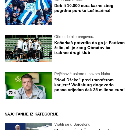
Dobili 10.000 eura kazne zbog
pogrdne poruke Lešinarima!
Otkrio detalje pregovora
Košarkaš potvrdio da ga je Partizan
želio, ali je zbog Obradovića
izabrao drugi klub
Pejčinović uskoro u novom klubu
"Novi Džeko" pred transferom
karijere! Wolfsburg dogovorio
posao vrijedan čak 25 miliona eura!
4
NAJČITANIJE IZ KATEGORIJE
Vratili se u Barcelonu