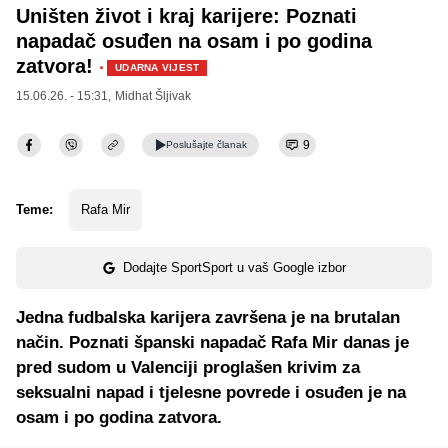
Uništen život i kraj karijere: Poznati
napadač osuđen na osam i po godina
zatvora!
·
UDARNA VIJEST
15.06.26. - 15:31,
Midhat Šljivak
9
Poslušajte
članak
Teme:
Rafa Mir
Dodajte SportSport u vaš Google izbor
Jedna fudbalska karijera završena je na brutalan
način. Poznati španski napadač Rafa Mir danas je
pred sudom u Valenciji proglašen krivim za
seksualni napad i tjelesne povrede i osuđen je na
osam i po godina zatvora.