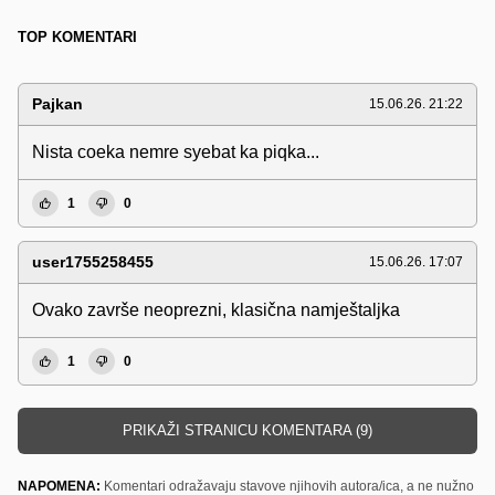
TOP KOMENTARI
Pajkan
15.06.26. 21:22
Nista coeka nemre syebat ka piqka...
1
0
user1755258455
15.06.26. 17:07
Ovako završe neoprezni, klasična namještaljka
1
0
PRIKAŽI STRANICU KOMENTARA (9)
NAPOMENA:
Komentari odražavaju stavove njihovih autora/ica, a ne nužno