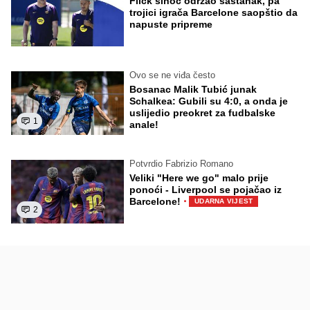
Flick sinoć održao sastanak, pa
trojici igrača Barcelone saopštio da
napuste pripreme
Ovo se ne viđa često
Bosanac Malik Tubić junak
Schalkea: Gubili su 4:0, a onda je
uslijedio preokret za fudbalske
1
anale!
Potvrdio Fabrizio Romano
Veliki "Here we go" malo prije
ponoći - Liverpool se pojačao iz
·
Barcelone!
UDARNA VIJEST
2