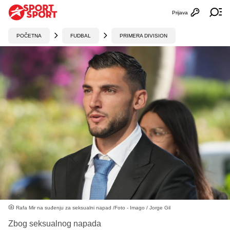
Prijava
Otvori profi
Ot
POČETNA
FUDBAL
PRIMERA DIVISION
Rafa Mir na suđenju za seksualni napad /Foto - Imago / Jorge Gil
Zbog seksualnog napada