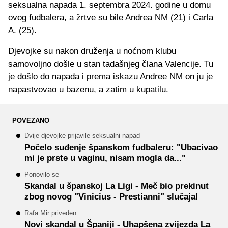
seksualna napada 1. septembra 2024. godine u domu
ovog fudbalera, a žrtve su bile Andrea NM (21) i Carla
A. (25).
Djevojke su nakon druženja u noćnom klubu
samovoljno došle u stan tadašnjeg člana Valencije. Tu
je došlo do napada i prema iskazu Andree NM on ju je
napastvovao u bazenu, a zatim u kupatilu.
POVEZANO
Dvije djevojke prijavile seksualni napad
Počelo suđenje španskom fudbaleru: "Ubacivao
mi je prste u vaginu, nisam mogla da..."
Ponovilo se
Skandal u španskoj La Ligi - Meč bio prekinut
zbog novog "Vinicius - Prestianni" slučaja!
Rafa Mir priveden
Novi skandal u Španiji - Uhapšena zvijezda La