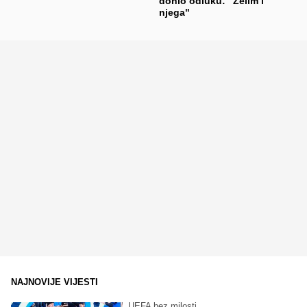
donio odluku: "Želim i
njega"
NAJNOVIJE VIJESTI
UEFA bez milosti