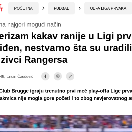
POČETNA
FUDBAL
UEFA LIGA PRVAKA
na najgori mogući način
rizam kakav ranije u Ligi pr
viđen, nestvarno šta su uradili
zivci Rangersa
:49,
Endin Čaušević
Club Brugge igraju trenutno prvi meč play-offa Lige prva
kmica nije mogla gore početi i to zbog nevjerovatnog 