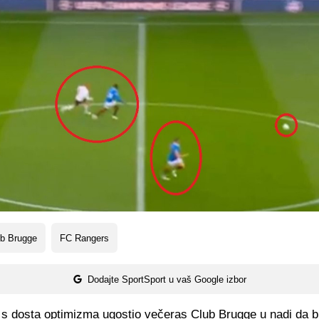
ub Brugge
FC Rangers
Dodajte SportSport u vaš Google izbor
 s dosta optimizma ugostio večeras Club Brugge u nadi da bi