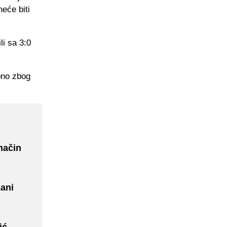
neće biti
li sa 3:0
ono zbog
način
zani