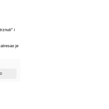
rznuti" i
atresao je
ED