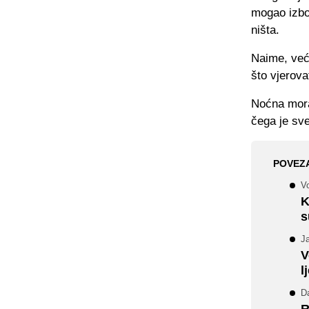
mogao izbor
ništa.
Naime, već 
što vjerovat
Noćna mora
čega je sve
POVEZ
Vo
K
s
Ja
V
l
Da