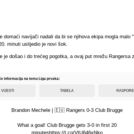
e domaći navijači nadali da bi se njihova ekipa mogla malo "t
20. minuti uslijedio je novi šok.
e je došao i do trećeg pogotka, a ovaj put mrežu Rangersa z
iše informacija na temu Liga prvaka:
VIJESTI
TABELA
RASPOR
Brandon Mechele | 🇪🇺 Rangers 0-3 Club Brugge
What a goal! Club Brugge gets 3-0 in first 20
minutes
https://t.co/VtU646xNko