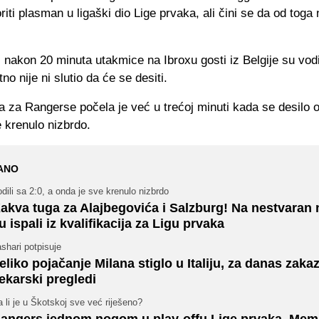
iti plasman u ligaški dio Lige prvaka, ali čini se da od toga 
nakon 20 minuta utakmice na Ibroxu gosti iz Belgije su vodi
no nije ni slutio da će se desiti.
 za Rangerse počela je već u trećoj minuti kada se desilo 
 krenulo nizbrdo.
ANO
dili sa 2:0, a onda je sve krenulo nizbrdo
akva tuga za Alajbegovića i Salzburg! Na nestvaran 
u ispali iz kvalifikacija za Ligu prvaka
shari potpisuje
eliko pojačanje Milana stiglo u Italiju, za danas zaka
jekarski pregledi
 li je u Škotskoj sve već riješeno?