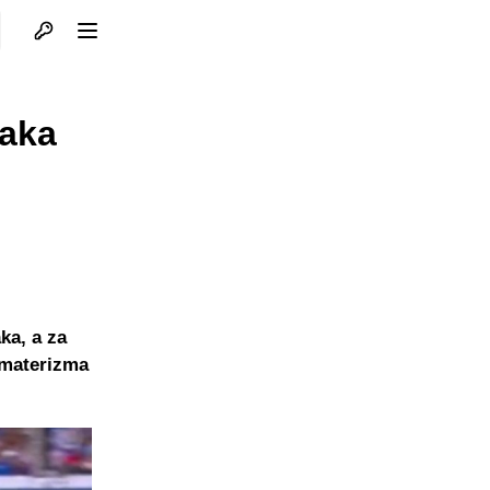
Otvori profil
Otvori meni
vaka
ka, a za
amaterizma