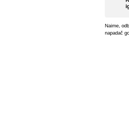
R
i
Naime, odb
napadač go