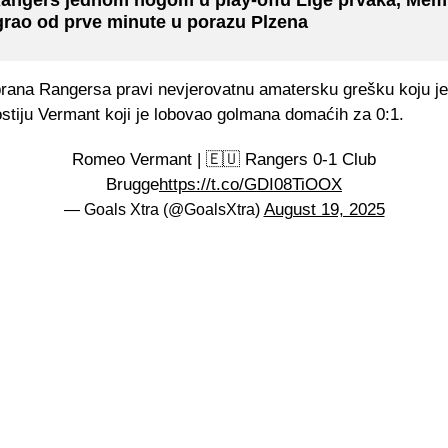
angers jednom nogom u play-offu Lige prvaka, Mem
grao od prve minute u porazu Plzena
rana Rangersa pravi nevjerovatnu amatersku grešku koju je 
stiju Vermant koji je lobovao golmana domaćih za 0:1.
Romeo Vermant | 🇪🇺 Rangers 0-1 Club
Brugge
https://t.co/GDI08TiOOX
August 19, 2025
— Goals Xtra (@GoalsXtra)