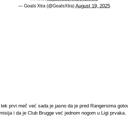
August 19, 2025
— Goals Xtra (@GoalsXtra)
o tek prvi meč već sada je jasno da je pred Rangersima goto
isija i da je Club Brugge već jednom nogom u Ligi prvaka.