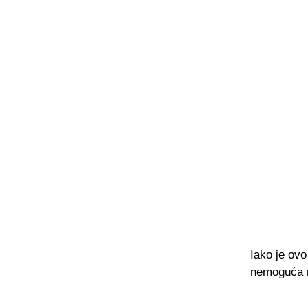
Iako je ov
nemoguća m