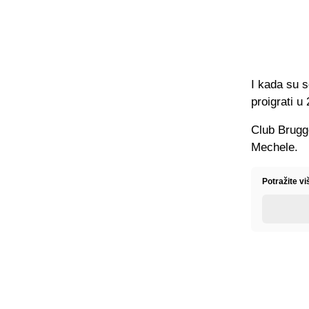
I kada su s
proigrati u 
Club Brugg
Mechele.
Potražite v