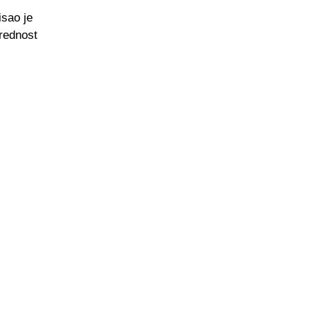
isao je
prednost