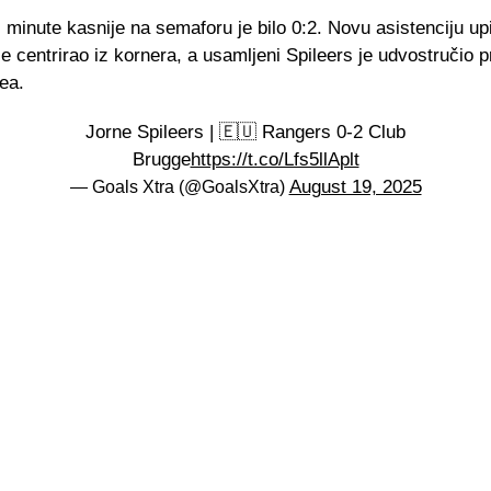
 minute kasnije na semaforu je bilo 0:2. Novu asistenciju up
 je centrirao iz kornera, a usamljeni Spileers je udvostručio 
ea.
Jorne Spileers | 🇪🇺 Rangers 0-2 Club
Brugge
https://t.co/Lfs5llAplt
August 19, 2025
— Goals Xtra (@GoalsXtra)