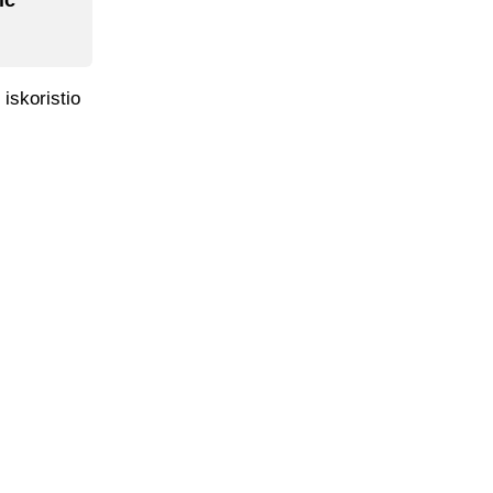
ić
iskoristio