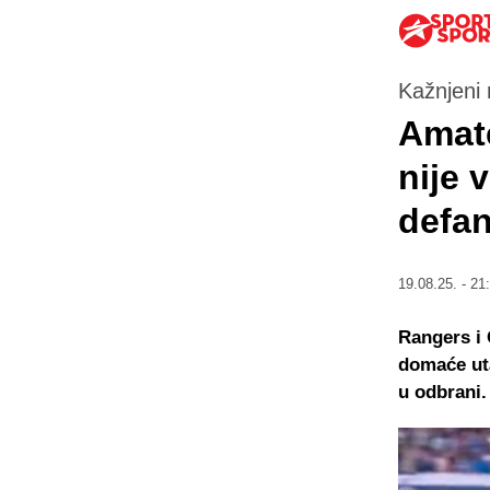
Kažnjeni 
Amate
nije 
defan
19.08.25. - 21
Rangers i 
domaće uta
u odbrani.