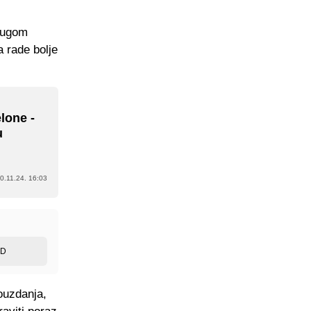
drugom
 rade bolje
lone -
u
0.11.24. 16:03
ED
ouzdanja,