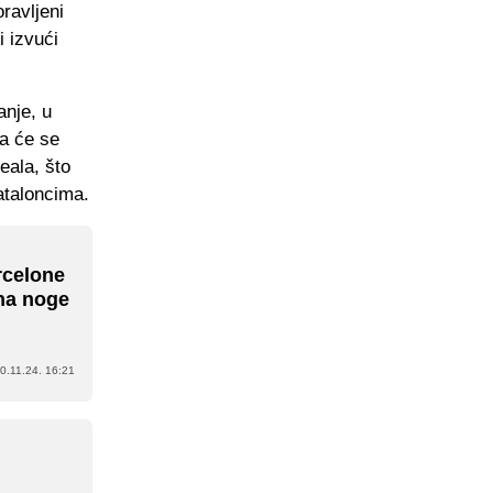
ravljeni
i izvući
anje, u
ja će se
eala, što
ataloncima.
rcelone
 na noge
0.11.24. 16:21