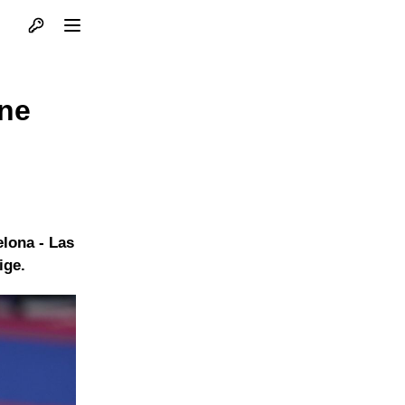
Otvori profil
Otvori meni
 ne
elona - Las
ige.