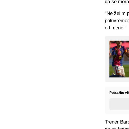
da se moral
"Ne želim p
poluvremen
od mene."
Potražite vi
Trener Bar