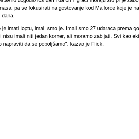
stavno dogodio loš dan i da on i igrači moraju što prije zabo
masa, pa se fokusirati na gostovanje kod Mallorce koje je n
o dana.
 je imati loptu, imali smo je. Imali smo 27 udaraca prema g
i nisu imali niti jedan korner, ali moramo zabijati. Svi kao 
napraviti da se poboljšamo", kazao je Flick.