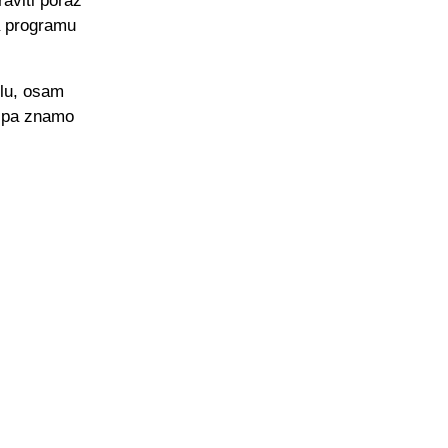
raviti poraz
a programu
olu, osam
ekipa znamo