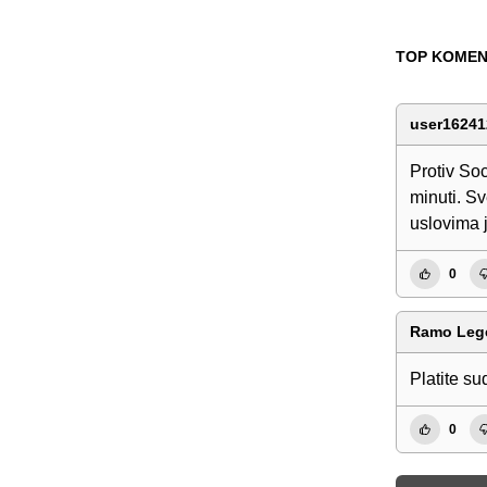
TOP KOMEN
user16241
Protiv Soc
minuti. S
uslovima j
0
Ramo Leg
Platite su
0