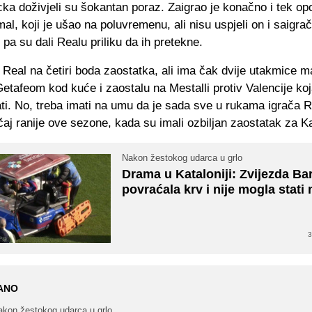
cka doživjeli su šokantan poraz. Zaigrao je konačno i tek opo
l, koji je ušao na poluvremenu, ali nisu uspjeli on i saigrač
pa su dali Realu priliku da ih pretekne.
 Real na četiri boda zaostatka, ali ima čak dvije utakmice m
Getafeom kod kuće i zaostalu na Mestalli protiv Valencije ko
ati. No, treba imati na umu da je sada sve u rukama igrača R
učaj ranije ove sezone, kada su imali ozbiljan zaostatak za K
Nakon žestokog udarca u grlo
Drama u Kataloniji: Zvijezda Ba
povraćala krv i nije mogla stati
3
ANO
akon žestokog udarca u grlo