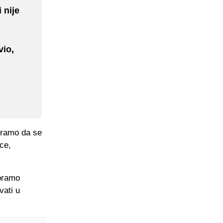
 nije
vio,
oramo da se
ce,
Moramo
vati u