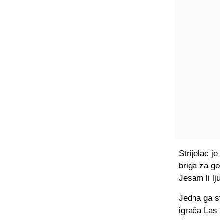
Strijelac j
briga za go
Jesam li lj
Jedna ga st
igrača Las