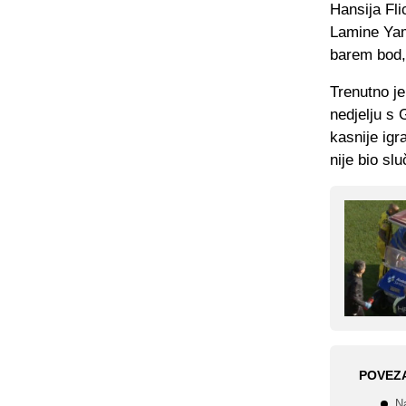
Hansija Fli
Lamine Yama
barem bod, 
Trenutno je
nedjelju s 
kasnije igr
nije bio sl
POVEZ
N