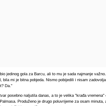
e bio jedinog gola za Barcu, ali to mu je sada najmanje važno
l, bila mi je bitna pobjeda. Nismo pobijedili i nisam zadovolj
ut? Da."
var posebno naljutila danas, a to je velika "krađa vremena"
 Palmasa. Produženo je drugo poluvrijeme za osam minuta, 