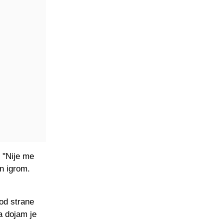
. "Nije me
an igrom.
 od strane
a dojam je