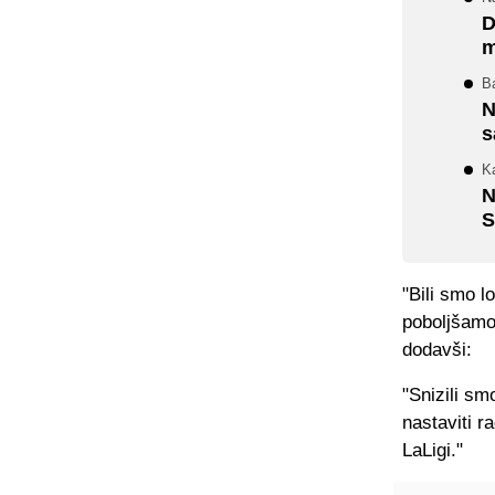
D
m
Ba
N
s
K
N
S
"Bili smo 
poboljšamo
dodavši:
"Snizili sm
nastaviti r
LaLigi."