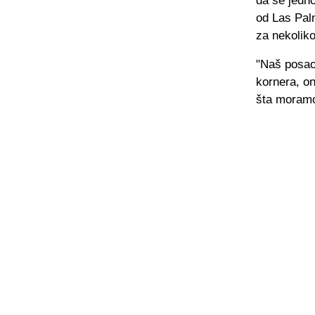
da se jedno
od Las Pal
za nekolik
"Naš posao
kornera, on
šta moramo 