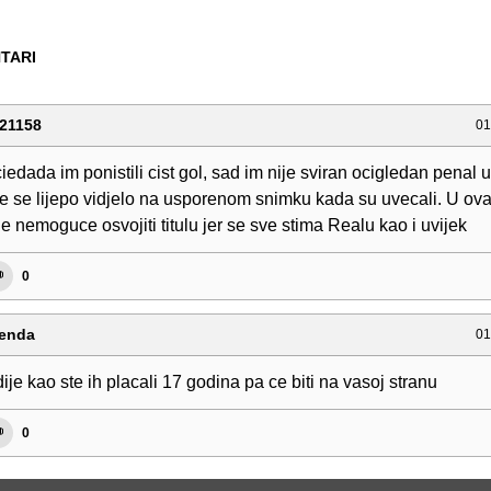
TARI
21158
01
iedada im ponistili cist gol, sad im nije sviran ocigledan penal 
ve se lijepo vidjelo na usporenom snimku kada su uvecali. U ov
e nemoguce osvojiti titulu jer se sve stima Realu kao i uvijek
0
enda
01
dije kao ste ih placali 17 godina pa ce biti na vasoj stranu
0