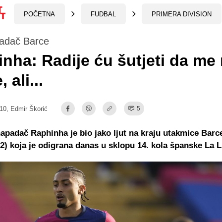
POČETNA
FUDBAL
PRIMERA DIVISION
padač Barce
nha: Radije ću šutjeti da me
 ali...
:10,
Edmir Škorić
5
napadač Raphinha je bio jako ljut na kraju utakmice Barc
2) koja je odigrana danas u sklopu 14. kola španske La L