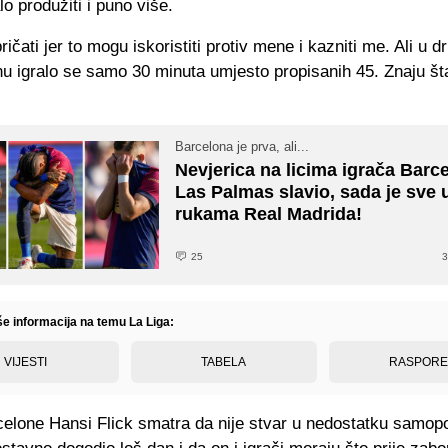
o produžiti i puno više.
ričati jer to mogu iskoristiti protiv mene i kazniti me. Ali u 
u igralo se samo 30 minuta umjesto propisanih 45. Znaju šta
Barcelona je prva, ali...
Nevjerica na licima igrača Barce
Las Palmas slavio, sada je sve 
rukama Real Madrida!
25
3
še informacija na temu La Liga:
VIJESTI
TABELA
RASPOR
celone Hansi Flick smatra da nije stvar u nedostatku samop