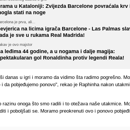
rama u Kataloniji: Zvijezda Barcelone povraćala krv i
ogla stati na noge
rcelona je prva, ali...
evjerica na licima igrača Barcelone - Las Palmas sla
ada je sve u rukama Real Madrida!
akav je ovo majstor
a leđima 44 godine, a u nogama i dalje magija:
pektakularan gol Ronaldinha protiv legendi Reala!
loši danas u igri i moramo da vidimo šta radimo pogrešno. M
 i da pobjeđujemo ponovo", rekao je Raphinha nakon utakmi
o razinu onoga što smo radili i to otežava naše utakmice. 
aditi i poboljšati se. Moramo preokrenuti ovo i ponovo pobjeđi