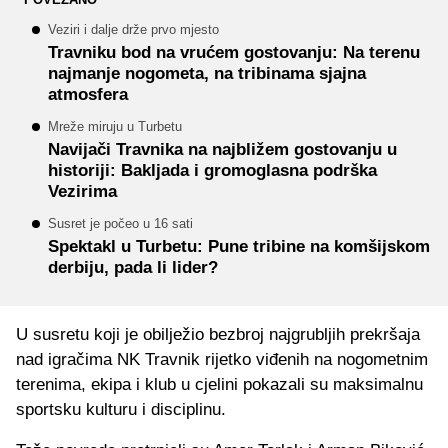
Veziri i dalje drže prvo mjesto
Travniku bod na vrućem gostovanju: Na terenu
najmanje nogometa, na tribinama sjajna
atmosfera
Mreže miruju u Turbetu
Navijači Travnika na najbližem gostovanju u
historiji: Bakljada i gromoglasna podrška
Vezirima
Susret je počeo u 16 sati
Spektakl u Turbetu: Pune tribine na komšijskom
derbiju, pada li lider?
U susretu koji je obilježio bezbroj najgrubljih prekršaja
nad igračima NK Travnik rijetko viđenih na nogometnim
terenima, ekipa i klub u cjelini pokazali su maksimalnu
sportsku kulturu i disciplinu.