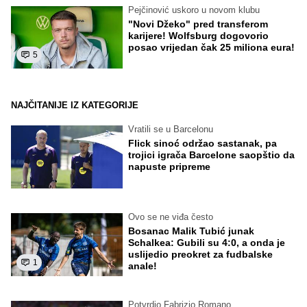
Pejčinović uskoro u novom klubu
"Novi Džeko" pred transferom
karijere! Wolfsburg dogovorio
posao vrijedan čak 25 miliona eura!
5
NAJČITANIJE IZ KATEGORIJE
Vratili se u Barcelonu
Flick sinoć održao sastanak, pa
trojici igrača Barcelone saopštio da
napuste pripreme
Ovo se ne viđa često
Bosanac Malik Tubić junak
Schalkea: Gubili su 4:0, a onda je
uslijedio preokret za fudbalske
1
anale!
Potvrdio Fabrizio Romano