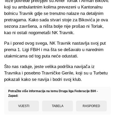
Teže povrede pretrpjeli su Amer Torlak i Arman Biković
koji su ambulantnim kolima prevezeni u Kantonalnu
bolnicu Travnik gdje se trenutno nalaze na detaljnim
pretragama. Kako sada stvari stoje za Bikovića je ova
sezona završena, a ništa bolje nije prošao ni Torlak,
kao ni ostali nogometaši NK Travnik.
Pa i pored ovog svega, NK Travnik nastavlja svoj put
prema 1. Ligi FBiH i ma šta se dešavalo u narednim
utakmicama od tog puta neće odustati.
Što nas raduje, jeste velika podrška navijača iz
Travnika i posebno Travničke Gerile, koji su u Turbetu
pokazali kako se navija i bodri svoj klub.
Potražite više informacija na temu Druga liga Federacije BiH -
Zapad:
VIJESTI
TABELA
RASPORED