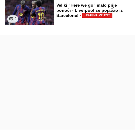
Veliki "Here we go" malo prije
ponoći - Liverpool se pojačao iz
·
Barcelone!
UDARNA VIJEST
2