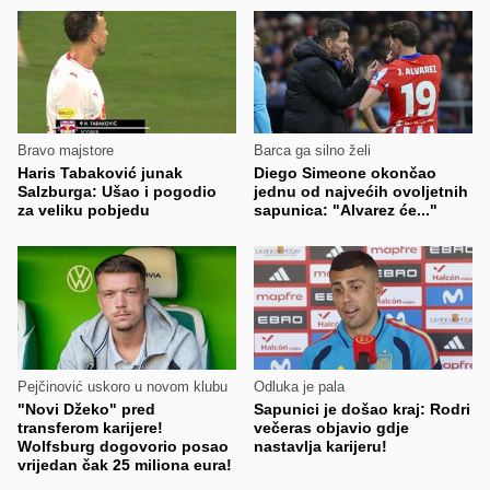
Bravo majstore
Barca ga silno želi
Haris Tabaković junak
Diego Simeone okončao
Salzburga: Ušao i pogodio
jednu od najvećih ovoljetnih
za veliku pobjedu
sapunica: "Alvarez će..."
Pejčinović uskoro u novom klubu
Odluka je pala
"Novi Džeko" pred
Sapunici je došao kraj: Rodri
transferom karijere!
večeras objavio gdje
Wolfsburg dogovorio posao
nastavlja karijeru!
vrijedan čak 25 miliona eura!