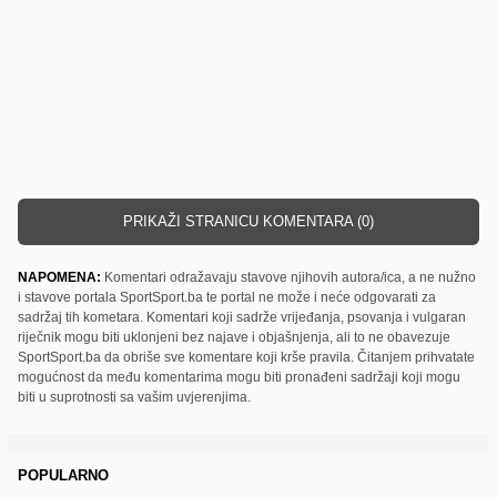
PRIKAŽI STRANICU KOMENTARA (0)
NAPOMENA:
Komentari odražavaju stavove njihovih autora/ica, a ne nužno
i stavove portala SportSport.ba te portal ne može i neće odgovarati za
sadržaj tih kometara. Komentari koji sadrže vrijeđanja, psovanja i vulgaran
riječnik mogu biti uklonjeni bez najave i objašnjenja, ali to ne obavezuje
SportSport.ba da obriše sve komentare koji krše pravila. Čitanjem prihvatate
mogućnost da među komentarima mogu biti pronađeni sadržaji koji mogu
biti u suprotnosti sa vašim uvjerenjima.
POPULARNO