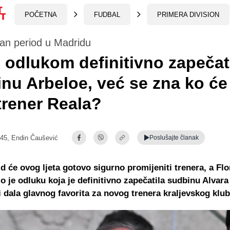
POČETNA
FUDBAL
PRIMERA DIVISION
an period u Madridu
 odlukom definitivno zapečat
nu Arbeloe, već se zna ko će 
trener Reala?
:45,
Endin Čaušević
Poslušajte
članak
d će ovog ljeta gotovo sigurno promijeniti trenera, a Flo
o je odluku koja je definitivno zapečatila sudbinu Alvara
e i dala glavnog favorita za novog trenera kraljevskog klub