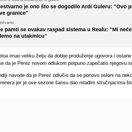
estvarno je ono što se dogodilo Ardi Guleru: "Ovo p
ve granice"
estvarno
e pamti se ovakav raspad sistema u Realu: "Mi neć
demo na utakmicu"
eloa imao veliku želju da dobije produženje ugovora i ostane
 se da je Perez novom odlukom potpuno zapečatio njegovu s
diji navode da je Perez odlučio da se ponovo osloni na nek
trenera jer je ove sezone šansu dao mlađim stručnjacima što