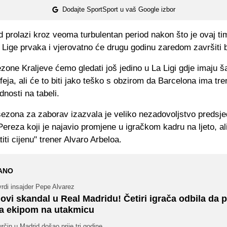
Dodajte SportSport u vaš Google izbor
 prolazi kroz veoma turbulentan period nakon što je ovaj ti
u Lige prvaka i vjerovatno će drugu godinu zaredom završiti b
zone Kraljeve ćemo gledati još jedino u La Ligi gdje imaju 
feja, ali će to biti jako teško s obzirom da Barcelona ima tr
nosti na tabeli.
sezona za zaborav izazvala je veliko nezadovoljstvo predsje
Pereza koji je najavio promjene u igračkom kadru na ljeto, ali
titi cijenu" trener Alvaro Arbeloa.
ANO
rdi insajder Pepe Alvarez
ovi skandal u Real Madridu! Četiri igrača odbila da 
a ekipom na utakmicu
rčin u Madrid došao prije tri godine