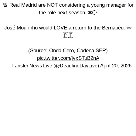
🚨 Real Madrid are NOT considering a young manager for
the role next season. ❌⚪️
José Mourinho would LOVE a return to the Bernabéu. 👀
🇵🇹
(Source: Onda Cero, Cadena SER)
pic.twitter.com/jvxSTuB2nA
April 20, 2026
— Transfer News Live (@DeadlineDayLive)