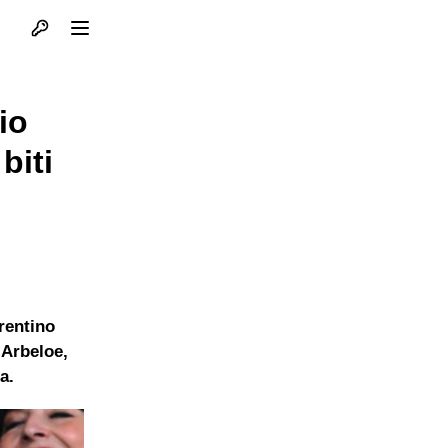
Otvori profil
Otvori meni
io
biti
rentino
 Arbeloe,
a.