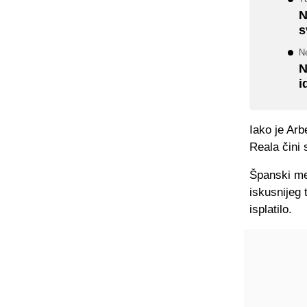
N
s
N
N
i
Iako je Arb
Reala čini
Španski me
iskusnijeg 
isplatilo.