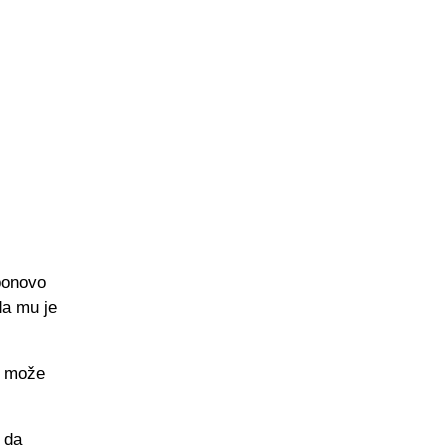
 ponovo
da mu je
o može
t da