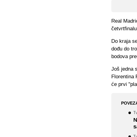
Real Madrid
četvrtfinal
Do kraja se
dođu do tro
bodova pred
Još jedna 
Florentina 
će prvi "pla
POVEZ
Tv
N
s
Tu