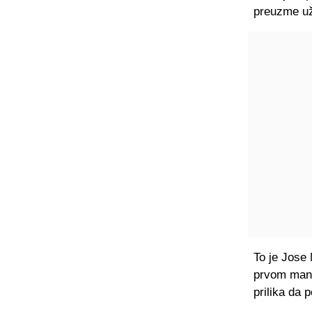
preuzme už
To je Jose 
prvom mand
prilika da 