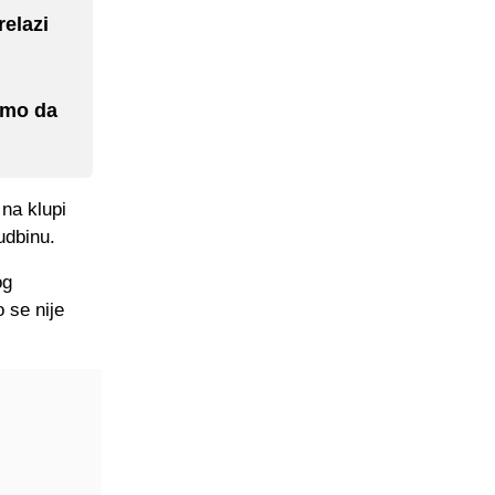
relazi
emo da
 na klupi
udbinu.
og
 se nije