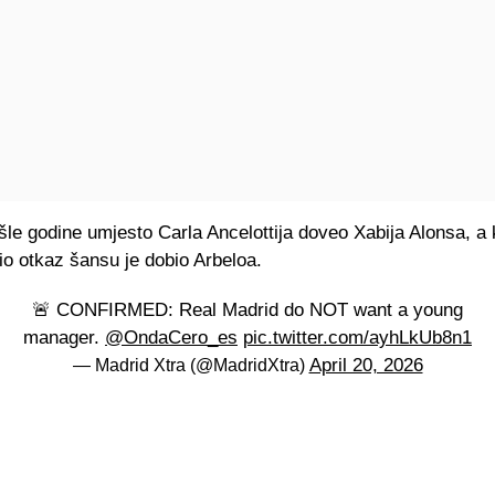
šle godine umjesto Carla Ancelottija doveo Xabija Alonsa, a 
io otkaz šansu je dobio Arbeloa.
🚨 CONFIRMED: Real Madrid do NOT want a young
manager.
@OndaCero_es
pic.twitter.com/ayhLkUb8n1
April 20, 2026
— Madrid Xtra (@MadridXtra)