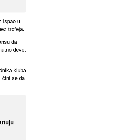
m ispao u
ez trofeja.
šansu da
enutno devet
dnika kluba
 čini se da
putuju