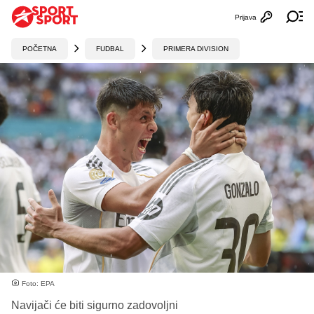
Prijava
Otvori profi
Ot
POČETNA
FUDBAL
PRIMERA DIVISION
Foto: EPA
Navijači će biti sigurno zadovoljni