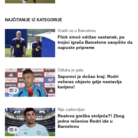
NAJČITANIJE IZ KATEGORIJE
Vratili se u Barcelonu
Flick sinoć održao sastanak, pa
trojici igrača Barcelone saopštio da
napuste pripreme
Odluka je pala
Sapunici je došao kraj: Rodri
večeras objavio gdje nastavlja
karijeru!
2
Nije zadovoljan
Realova greška stoljeća?! Zbog
jedne rečenice Rodri ide u
Barcelonu
6