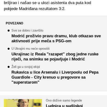
briljirao i našao se u ulozi asistenta dva puta kod
pobjede Madriđana rezultatom 3:2.
POVEZANO
Sve se dobro i završilo
Modrić proživio pravu dramu, klub otkazao sve
aktivnosti prije meča s PSG-om
U Ukrajini mu neće oprostiti
Ukrajinac iz Reala "razapet" zbog jedne ruske
riječi, na snimku se pojavljuje i Modrić
Želi ga u svojoj ekipi
Rukavica u lice Arsenalu i Liverpoolu od Pepa
Guardiole - City krenuo u pregovore sa
"superstarom"
Ovo dožive samo legende
Ludnica u sudijskoj