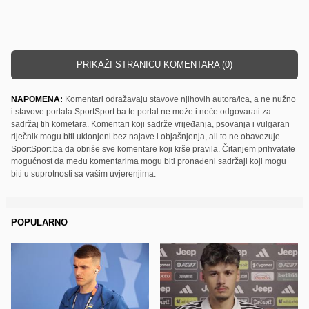
PRIKAŽI STRANICU KOMENTARA (0)
NAPOMENA:
Komentari odražavaju stavove njihovih autora/ica, a ne nužno
i stavove portala SportSport.ba te portal ne može i neće odgovarati za
sadržaj tih kometara. Komentari koji sadrže vrijeđanja, psovanja i vulgaran
riječnik mogu biti uklonjeni bez najave i objašnjenja, ali to ne obavezuje
SportSport.ba da obriše sve komentare koji krše pravila. Čitanjem prihvatate
mogućnost da među komentarima mogu biti pronađeni sadržaji koji mogu
biti u suprotnosti sa vašim uvjerenjima.
POPULARNO