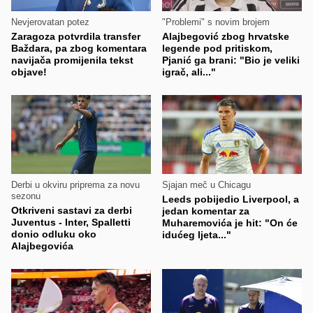
Nevjerovatan potez
"Problemi" s novim brojem
Zaragoza potvrdila transfer
Alajbegović zbog hrvatske
Baždara, pa zbog komentara
legende pod pritiskom,
navijača promijenila tekst
Pjanić ga brani: "Bio je veliki
objave!
igrač, ali..."
Derbi u okviru priprema za novu
Sjajan meč u Chicagu
sezonu
Leeds pobijedio Liverpool, a
Otkriveni sastavi za derbi
jedan komentar za
Juventus - Inter, Spalletti
Muharemovića je hit: "On će
donio odluku oko
idućeg ljeta..."
Alajbegovića