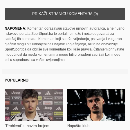
PRIKAŽI STRANICU KOMENTARA (0)
NAPOMENA:
Komentari odražavaju stavove njihovih autora/ica, a ne nužno
i stavove portala SportSport.ba te portal ne može i neće odgovarati za
sadržaj tih kometara. Komentari koji sadrže vrijeđanja, psovanja i vulgaran
riječnik mogu biti uklonjeni bez najave i objašnjenja, ali to ne obavezuje
SportSport.ba da obriše sve komentare koji krše pravila. Čitanjem prihvatate
mogućnost da među komentarima mogu biti pronađeni sadržaji koji mogu
biti u suprotnosti sa vašim uvjerenjima.
POPULARNO
"Problemi" s novim brojem
Napušta klub