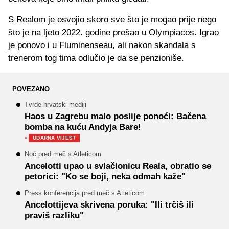
S Realom je osvojio skoro sve što je mogao prije nego
što je na ljeto 2022. godine prešao u Olympiacos. Igrao
je ponovo i u Fluminenseau, ali nakon skandala s
trenerom tog tima odlučio je da se penzioniše.
POVEZANO
Tvrde hrvatski mediji
Haos u Zagrebu malo poslije ponoći: Bačena
bomba na kuću Andyja Bare!
·
UDARNA VIJEST
Noć pred meč s Atleticom
Ancelotti upao u svlačionicu Reala, obratio se
petorici: "Ko se boji, neka odmah kaže"
Press konferencija pred meč s Atleticom
Ancelottijeva skrivena poruka: "Ili trčiš ili
praviš razliku"