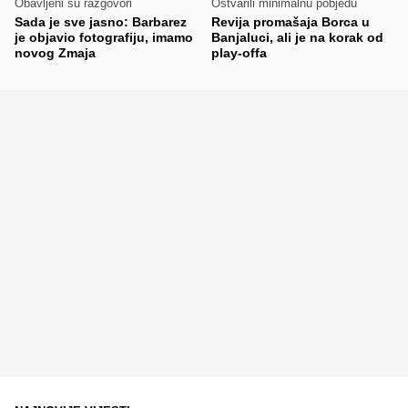
Obavljeni su razgovori
Ostvarili minimalnu pobjedu
Sada je sve jasno: Barbarez
Revija promašaja Borca u
je objavio fotografiju, imamo
Banjaluci, ali je na korak od
novog Zmaja
play-offa