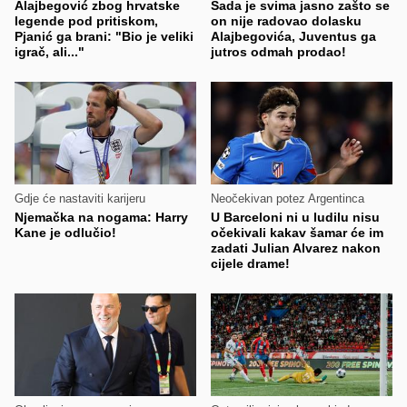
Alajbegović zbog hrvatske
Sada je svima jasno zašto se
legende pod pritiskom,
on nije radovao dolasku
Pjanić ga brani: "Bio je veliki
Alajbegovića, Juventus ga
igrač, ali..."
jutros odmah prodao!
Gdje će nastaviti karijeru
Neočekivan potez Argentinca
Njemačka na nogama: Harry
U Barceloni ni u ludilu nisu
Kane je odlučio!
očekivali kakav šamar će im
zadati Julian Alvarez nakon
cijele drame!