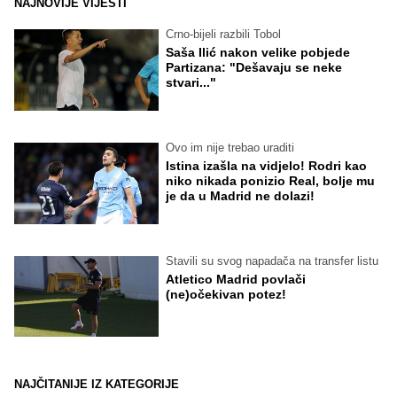
NAJNOVIJE VIJESTI
Crno-bijeli razbili Tobol
Saša Ilić nakon velike pobjede
Partizana: "Dešavaju se neke
stvari..."
Ovo im nije trebao uraditi
Istina izašla na vidjelo! Rodri kao
niko nikada ponizio Real, bolje mu
je da u Madrid ne dolazi!
Stavili su svog napadača na transfer listu
Atletico Madrid povlači
(ne)očekivan potez!
NAJČITANIJE IZ KATEGORIJE