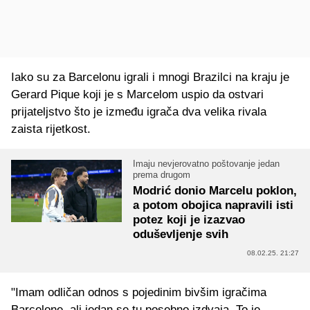
Iako su za Barcelonu igrali i mnogi Brazilci na kraju je
Gerard Pique koji je s Marcelom uspio da ostvari
prijateljstvo što je između igrača dva velika rivala
zaista rijetkost.
Imaju nevjerovatno poštovanje jedan
prema drugom
Modrić donio Marcelu poklon,
a potom obojica napravili isti
potez koji je izazvao
oduševljenje svih
08.02.25. 21:27
"Imam odličan odnos s pojedinim bivšim igračima
Barcelone, ali jedan se tu posebno izdvaja. To je