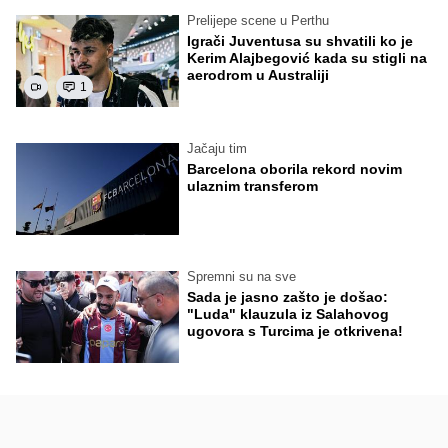
Prelijepe scene u Perthu
Igrači Juventusa su shvatili ko je
Kerim Alajbegović kada su stigli na
aerodrom u Australiji
1
Jačaju tim
Barcelona oborila rekord novim
ulaznim transferom
Spremni su na sve
Sada je jasno zašto je došao:
"Luda" klauzula iz Salahovog
ugovora s Turcima je otkrivena!