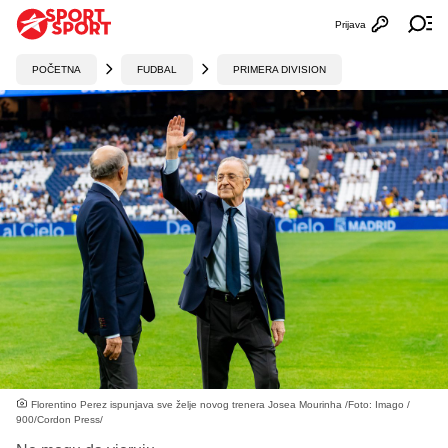
Prijava
Otvori profi
Ot
POČETNA
FUDBAL
PRIMERA DIVISION
Florentino Perez ispunjava sve želje novog trenera Josea Mourinha /Foto: Imago /
900/Cordon Press/