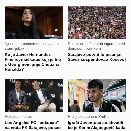
Njeno ime ponovo se pojavilo uz
Susret se neće igrati sigurno pred
staru ljubav
domaćom publikom
Ko je Javier Hernandez
Sarajevo potvrdilo pisanja:
Pineiro, muškarac koji je bio
Savez suspendovao Koševo!
s Georginom prije Cristiana
Ronalda?
Pokazali interes
Prelijepe scene u Perthu
Los Angeles FC "pokucao"
Igrači Juventusa su shvatili
na vrata FK Sarajevo, posao
ko je Kerim Alajbegović kada