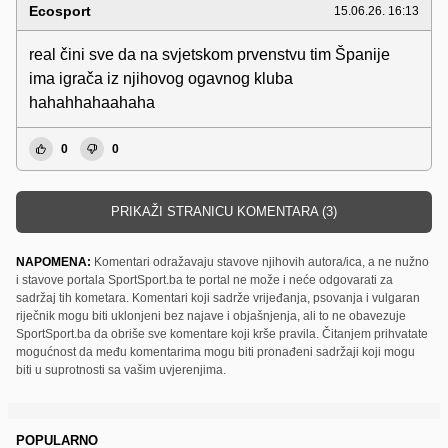
Ecosport
15.06.26. 16:13
real čini sve da na svjetskom prvenstvu tim Španije
ima igrača iz njihovog ogavnog kluba
hahahhahaahaha
0
0
PRIKAŽI STRANICU KOMENTARA (3)
NAPOMENA:
Komentari odražavaju stavove njihovih autora/ica, a ne nužno
i stavove portala SportSport.ba te portal ne može i neće odgovarati za
sadržaj tih kometara. Komentari koji sadrže vrijeđanja, psovanja i vulgaran
riječnik mogu biti uklonjeni bez najave i objašnjenja, ali to ne obavezuje
SportSport.ba da obriše sve komentare koji krše pravila. Čitanjem prihvatate
mogućnost da među komentarima mogu biti pronađeni sadržaji koji mogu
biti u suprotnosti sa vašim uvjerenjima.
POPULARNO