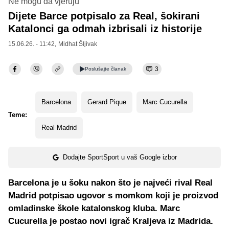
Ne mogu da vjeruju
Dijete Barce potpisalo za Real, šokirani
Katalonci ga odmah izbrisali iz historije
15.06.26. - 11:42,
Midhat Šljivak
3
Poslušajte
članak
Barcelona
Gerard Pique
Marc Cucurella
Teme:
Real Madrid
Dodajte SportSport u vaš Google izbor
Barcelona je u šoku nakon što je najveći rival Real
Madrid potpisao ugovor s momkom koji je proizvod
omladinske škole katalonskog kluba. Marc
Cucurella je postao novi igrač Kraljeva iz Madrida.