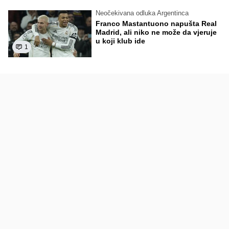
Neočekivana odluka Argentinca
Franco Mastantuono napušta Real
Madrid, ali niko ne može da vjeruje
u koji klub ide
1