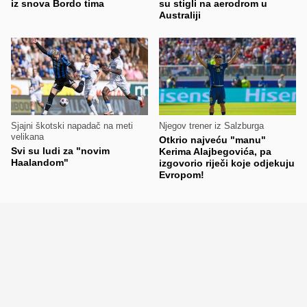
iz snova Bordo tima
su stigli na aerodrom u
Australiji
Sjajni škotski napadač na meti
Njegov trener iz Salzburga
velikana
Otkrio najveću "manu"
Svi su ludi za "novim
Kerima Alajbegovića, pa
Haalandom"
izgovorio riječi koje odjekuju
Evropom!